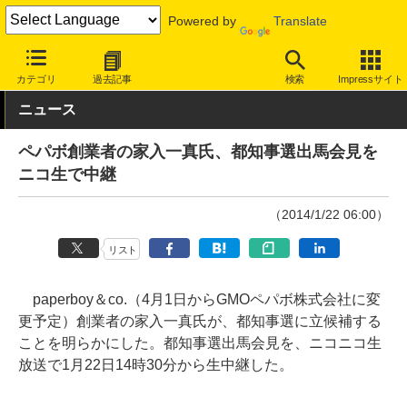
Powered by
Translate
INTERNET Watch
トピック
業界動向
その他
カテゴリ
過去記事
検索
Impressサイト
ニュース
ペパボ創業者の家入一真氏、都知事選出馬会見を
ニコ生で中継
（2014/1/22 06:00）
リスト
paperboy＆co.（4月1日からGMOペパボ株式会社に変
更予定）創業者の家入一真氏が、都知事選に立候補する
ことを明らかにした。都知事選出馬会見を、ニコニコ生
放送で1月22日14時30分から生中継した。