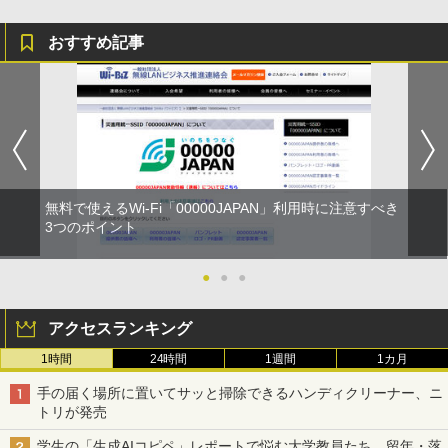
おすすめ記事
無料で使えるWi-Fi「00000JAPAN」利用時に注意すべき
3つのポイント
●
●
●
アクセスランキング
1時間
24時間
1週間
1カ月
手の届く場所に置いてサッと掃除できるハンディクリーナー、ニ
トリが発売
学生の「生成AIコピペ」レポートで悩む大学教員たち。留年・落