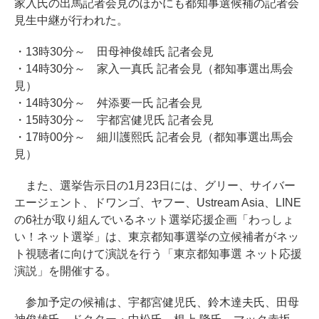
家入氏の出馬記者会見のほかにも都知事選候補の記者会
見生中継が行われた。
・13時30分～ 田母神俊雄氏 記者会見
・14時30分～ 家入一真氏 記者会見（都知事選出馬会
見）
・14時30分～ 舛添要一氏 記者会見
・15時30分～ 宇都宮健児氏 記者会見
・17時00分～ 細川護熙氏 記者会見（都知事選出馬会
見）
また、選挙告示日の1月23日には、グリー、サイバー
エージェント、ドワンゴ、ヤフー、Ustream Asia、LINE
の6社が取り組んでいるネット選挙応援企画「わっしょ
い！ネット選挙」は、東京都知事選挙の立候補者がネッ
ト視聴者に向けて演説を行う「東京都知事選 ネット応援
演説」を開催する。
参加予定の候補は、宇都宮健児氏、鈴木達夫氏、田母