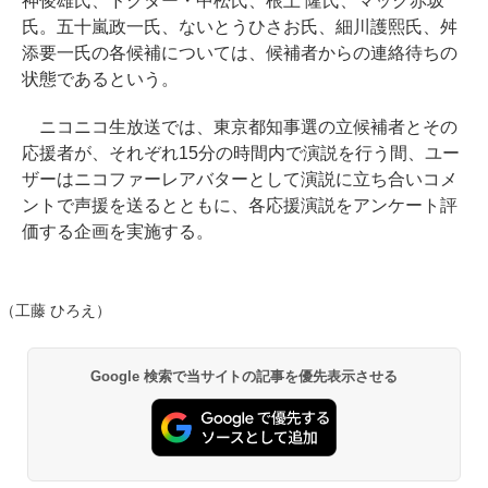
神俊雄氏、ドクター・中松氏、根上 隆氏、マック赤坂
氏。五十嵐政一氏、ないとうひさお氏、細川護熙氏、舛
添要一氏の各候補については、候補者からの連絡待ちの
状態であるという。
ニコニコ生放送では、東京都知事選の立候補者とその
応援者が、それぞれ15分の時間内で演説を行う間、ユー
ザーはニコファーレアバターとして演説に立ち合いコメ
ントで声援を送るとともに、各応援演説をアンケート評
価する企画を実施する。
（工藤 ひろえ）
Google 検索で当サイトの記事を優先表示させる