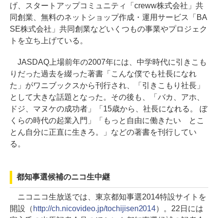
げ、スタートアップコミュニティ「creww株式会社」共
同創業、無料のネットショップ作成・運用サービス「BA
SE株式会社」共同創業などいくつもの事業やプロジェク
トを立ち上げている。
JASDAQ上場前年の2007年には、中学時代に引きこも
りだった過去を綴った著書「こんな僕でも社長になれ
た」がワニブックスから刊行され、「引きこもり社長」
として大きな話題となった。その後も、「バカ、アホ、
ドジ、マヌケの成功者」「15歳から、社長になれる。 ぼ
くらの時代の起業入門」「もっと自由に働きたい とこ
とん自分に正直に生きろ。」などの著書を刊行してい
る。
都知事選候補のニコ生中継
ニコニコ生放送では、東京都知事選2014特設サイトを
開設（
http://ch.nicovideo.jp/tochijisen2014
）。22日には