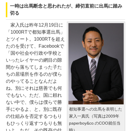
一時は出馬断念と思われたが、締切直前に出馬に踏み
切る
家入氏は昨年12月19日に
「1000RTで都知事選出馬」
とツイート。1000RTを超え
たのを受けて、Facebookで
「国や社会や行政や学校と
いったレイヤーの網目の隙
間から落ちてしまった子た
ちの居場所を作るのが僕ら
のやってることなんだよ
ね。別にそれは慈善でも何
でもない。ただ、国に頼れ
ない中で、僕らは僕らで勝
都知事選への出馬を表明した
手にやるよ、と。別に既存
家入一真氏（写真は2009年
の仕組みを否定するつもり
paperboy&co.のCOO就任当
もひっくり返すつもりも無
時）
いよ。ただ、その既存の仕