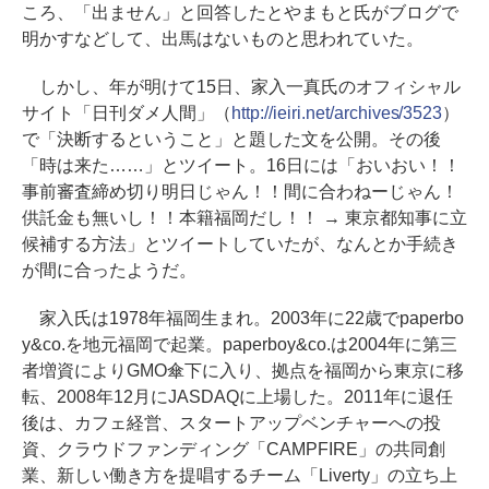
ころ、「出ません」と回答したとやまもと氏がブログで
明かすなどして、出馬はないものと思われていた。
しかし、年が明けて15日、家入一真氏のオフィシャル
サイト「日刊ダメ人間」（
http://ieiri.net/archives/3523
）
で「決断するということ」と題した文を公開。その後
「時は来た……」とツイート。16日には「おいおい！！
事前審査締め切り明日じゃん！！間に合わねーじゃん！
供託金も無いし！！本籍福岡だし！！ → 東京都知事に立
候補する方法」とツイートしていたが、なんとか手続き
が間に合ったようだ。
家入氏は1978年福岡生まれ。2003年に22歳でpaperbo
y&co.を地元福岡で起業。paperboy&co.は2004年に第三
者増資によりGMO傘下に入り、拠点を福岡から東京に移
転、2008年12月にJASDAQに上場した。2011年に退任
後は、カフェ経営、スタートアップベンチャーへの投
資、クラウドファンディング「CAMPFIRE」の共同創
業、新しい働き方を提唱するチーム「Liverty」の立ち上