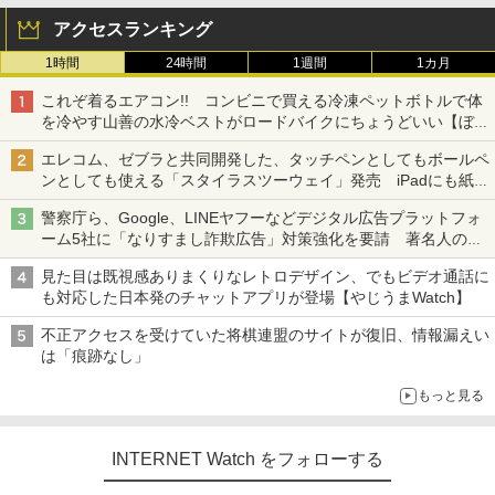
アクセスランキング
1時間
24時間
1週間
1カ月
これぞ着るエアコン!! コンビニで買える冷凍ペットボトルで体
を冷やす山善の水冷ベストがロードバイクにちょうどいい【ぼっ
ち・ざ・ろーど！その14】【空いた時間でなにしてる？】
エレコム、ゼブラと共同開発した、タッチペンとしてもボールペ
ンとしても使える「スタイラスツーウェイ」発売 iPadにも紙に
も、持ち替えずに書き込める
警察庁ら、Google、LINEヤフーなどデジタル広告プラットフォ
ーム5社に「なりすまし詐欺広告」対策強化を要請 著名人の写
真や映像を使った投資詐欺などへの対策として
見た目は既視感ありまくりなレトロデザイン、でもビデオ通話に
も対応した日本発のチャットアプリが登場【やじうまWatch】
不正アクセスを受けていた将棋連盟のサイトが復旧、情報漏えい
は「痕跡なし」
もっと見る
INTERNET Watch をフォローする