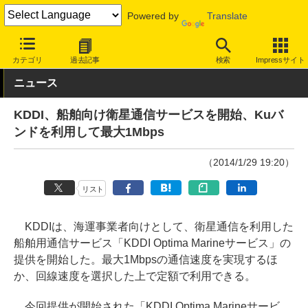
Powered by
Translate
INTERNET Watch
サービス/ソフト
通信
国際/海外
カテゴリ
過去記事
検索
Impressサイト
ニュース
KDDI、船舶向け衛星通信サービスを開始、Kuバ
ンドを利用して最大1Mbps
（2014/1/29 19:20）
リスト
KDDIは、海運事業者向けとして、衛星通信を利用した
船舶用通信サービス「KDDI Optima Marineサービス」の
提供を開始した。最大1Mbpsの通信速度を実現するほ
か、回線速度を選択した上で定額で利用できる。
今回提供が開始された「KDDI Optima Marineサービ