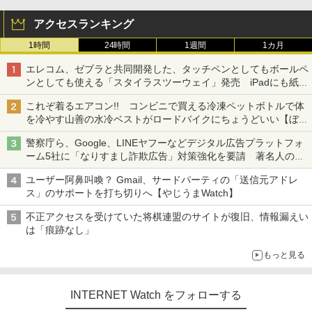
アクセスランキング
1時間
24時間
1週間
1カ月
エレコム、ゼブラと共同開発した、タッチペンとしてもボールペ
ンとしても使える「スタイラスツーウェイ」発売 iPadにも紙に
も、持ち替えずに書き込める
これぞ着るエアコン!! コンビニで買える冷凍ペットボトルで体
を冷やす山善の水冷ベストがロードバイクにちょうどいい【ぼっ
ち・ざ・ろーど！その14】【空いた時間でなにしてる？】
警察庁ら、Google、LINEヤフーなどデジタル広告プラットフォ
ーム5社に「なりすまし詐欺広告」対策強化を要請 著名人の写
真や映像を使った投資詐欺などへの対策として
ユーザー阿鼻叫喚？ Gmail、サードパーティの「送信元アドレ
ス」のサポートを打ち切りへ【やじうまWatch】
不正アクセスを受けていた将棋連盟のサイトが復旧、情報漏えい
は「痕跡なし」
もっと見る
INTERNET Watch をフォローする