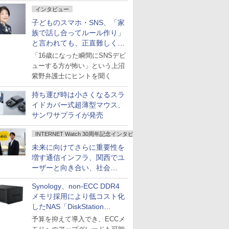
インタビュー
子どものスマホ・SNS、「家
族で話し合ってルール作り」
と言われても、正直難しくな
いですか？
「16歳になった瞬間にSNSデビ
ューする方が怖い」という上沼
紫野弁護士にヒントを聞く
持ち運び時は小さくなるスラ
イドカバー式超薄型マウス、
サンワサプライが発売
INTERNET Watch 30周年記念インタビュー
未来に向けてさらに重要性を
増す通信インフラ、関西でユ
ーザーと向き合い、社会
の“あたらしい”を起動し続け
Synology、non-ECC DDR4
る～オプテージ
メモリ採用により低コスト化
したNAS「DiskStation
neo+」シリーズ
予算を抑えて導入でき、ECCメ