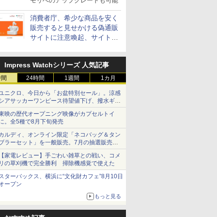
モリへのアップグレードも可能
消費者庁、希少な商品を安く
販売すると見せかける偽通販
サイトに注意喚起、サイト名
とドメイン名を公表
Impress Watchシリーズ 人気記事
時間
24時間
1週間
1カ月
ユニクロ、今日から「お盆特別セール」。涼感
シアサッカーワンピース待望値下げ、撥水ギア
ショーツは1990円に
東映の歴代オープニング映像がカプセルトイ
に。全5種で8月下旬発売
カルディ、オンライン限定「ネコバッグ＆タン
ブラーセット」を一般販売。7月の抽選販売の
当選無効分
【家電レビュー】手ごわい雑草との戦い、コメ
リの草刈機で完全勝利 掃除機感覚で使えた
スターバックス、横浜に“文化財カフェ”8月10日
オープン
もっと見る