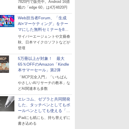
7820円で販売中。Android 16搭
載の「edge 60」は4万4820円
Web担当者Forum、「生成
AI×マーケティング」をテー
マにした無料セミナーを8月
27日にオンライン開催
サイバーエージェントや文藝春
秋、日本マイクロソフトなどが
登壇
5万冊以上が対象！ 最大
65％OFFのAmazon「Kindle
本サマーセール」第2弾
「MCP完全入門」「いちばん
やさしいAIリサーチの教本」な
どAI関連本も多数
エレコム、ゼブラと共同開発
した、タッチペンとしてもボ
ールペンとしても使える「ス
タイラスツーウェイ」発売
iPadにも紙にも、持ち替えずに
書き込める