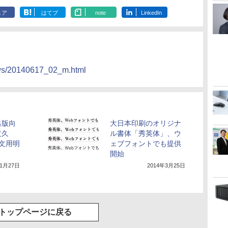
ェア
はてブ
note
LinkedIn
ews/20140617_02_m.html
出版向
大日本印刷のオリジナ
文久
ル書体「秀英体」、ウ
文用明
ェブフォントでも提供
開始
年1月27日
2014年3月25日
トップページに戻る