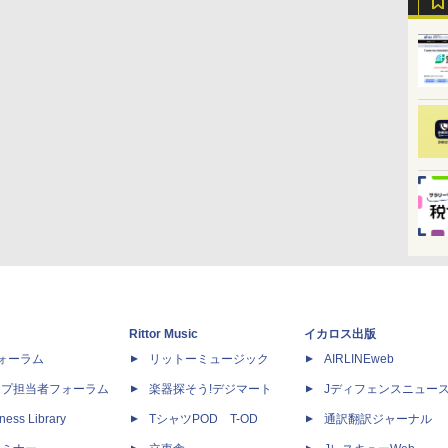
Rittor Music
イカロス出版
dフォーラム
リットーミュージック
AIRLINEweb
ップ担当者フォーラム
楽器探そう!デジマート
Jディフェンスニュー
ness Library
TシャツPOD T-OD
通訳翻訳ジャーナル