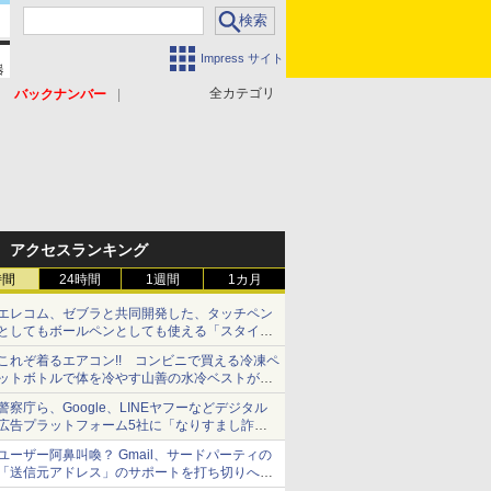
Impress サイト
全カテゴリ
バックナンバー
アクセスランキング
時間
24時間
1週間
1カ月
エレコム、ゼブラと共同開発した、タッチペン
としてもボールペンとしても使える「スタイラ
スツーウェイ」発売 iPadにも紙にも、持ち替
これぞ着るエアコン!! コンビニで買える冷凍ペ
えずに書き込める
ットボトルで体を冷やす山善の水冷ベストがロ
ードバイクにちょうどいい【ぼっち・ざ・ろー
警察庁ら、Google、LINEヤフーなどデジタル
ど！その14】【空いた時間でなにしてる？】
広告プラットフォーム5社に「なりすまし詐欺
広告」対策強化を要請 著名人の写真や映像を
ユーザー阿鼻叫喚？ Gmail、サードパーティの
使った投資詐欺などへの対策として
「送信元アドレス」のサポートを打ち切りへ
【やじうまWatch】