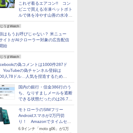
これぞ着るエアコン!! コン
ビニで買える冷凍ペットボト
ルで体を冷やす山善の水冷ベ
ストがロードバイクにちょう
じうまWatch
どいい【ぼっち・ざ・ろー
ど！その14】
類はもうお呼びじゃない？ 米ニュー
サイトがAIクローラー対象の広告配信
開始
じうまWatch
acebookの偽コメントは1000件287ド
、YouTubeの偽チャンネル登録は
000人78ドル…人気を捏造するための
格リストが公開中
国内の銀行・信金386行のう
ち、なりすましメールを遮断
できる状態だったのは26.7％
にとどまる～GMOブランド
モトローラのSIMフリー
セキュリティ調査
Androidスマホが2万円切
り！ Amazonでタイムセー
ル
6.9インチ「moto g06」が1万