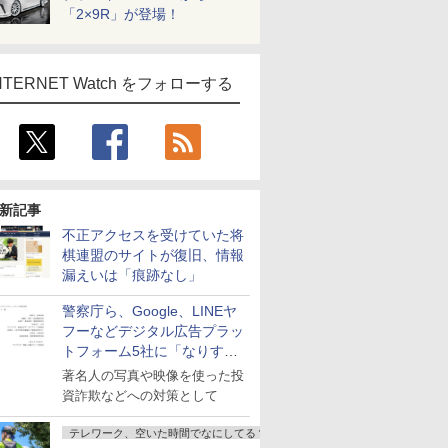
「2×9R」が登場！
NTERNET Watch をフォローする
新記事
不正アクセスを受けていた将
棋連盟のサイトが復旧、情報
漏えいは「痕跡なし」
警察庁ら、Google、LINEヤ
フーなどデジタル広告プラッ
トフォーム5社に「なりすま
し詐欺広告」対策強化を要請
著名人の写真や映像を使った投
資詐欺などへの対策として
テレワーク、空いた時間でなにしてる？