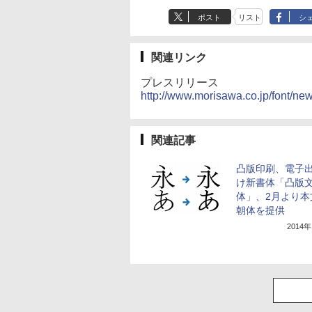
ポスト
リスト
シ
関連リンク
プレスリリース
http://www.morisawa.co.jp/font/n
関連記事
凸版印刷、電子
け新書体「凸版
体」、2月より本
朝体を提供
2014