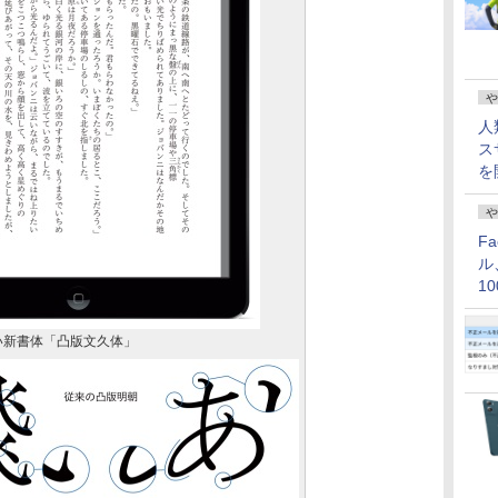
や
人
ス
を
や
F
ル
1
価
い新書体「凸版文久体」