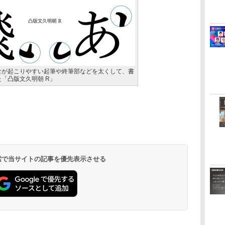
食が起こりやすい起筆や終筆部などを太くして、書
「凸版文久明朝 R」
 検索で当サイトの記事を優先表示させる