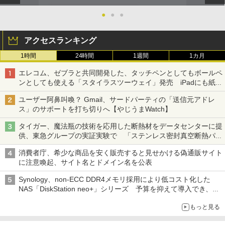
●
●
●
アクセスランキング
1時間
24時間
1週間
1カ月
エレコム、ゼブラと共同開発した、タッチペンとしてもボールペ
ンとしても使える「スタイラスツーウェイ」発売 iPadにも紙に
も、持ち替えずに書き込める
ユーザー阿鼻叫喚？ Gmail、サードパーティの「送信元アドレ
ス」のサポートを打ち切りへ【やじうまWatch】
タイガー、魔法瓶の技術を応用した断熱材をデータセンターに提
供、東急グループの実証実験で 「ステンレス密封真空断熱パネ
ル TIVIP」
消費者庁、希少な商品を安く販売すると見せかける偽通販サイト
に注意喚起、サイト名とドメイン名を公表
Synology、non-ECC DDR4メモリ採用により低コスト化した
NAS「DiskStation neo+」シリーズ 予算を抑えて導入でき、
ECCメモリへのアップグレードも可能
もっと見る