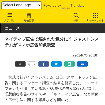
Powered by
Translate
INTERNET Watch
トピック
業界動向
調査
カテゴリ
過去記事
検索
Impressサイト
ニュース
ネイティブ広告で騙された気分に？ ジャストシス
テムがスマホ広告印象調査
（2014/7/3 20:18）
リスト
株式会社ジャストシステムは1日、スマートフォン広
告に関するアンケート調査の結果を発表した。スマート
フォンを利用している10～60歳代の男女1297人に対し、
理想的な広告のサイズや、「ネイティブ広告」など新種
の広告手法に関する印象などを聞いた。