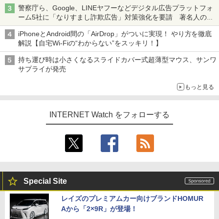
ち・ざ・ろーど！その14】【空いた時間でなにしてる？】
警察庁ら、Google、LINEヤフーなどデジタル広告プラットフォ
ーム5社に「なりすまし詐欺広告」対策強化を要請 著名人の写
真や映像を使った投資詐欺などへの対策として
iPhoneとAndroid間の「AirDrop」がついに実現！ やり方を徹底
解説【自宅Wi-Fiの“わからない”をスッキリ！】
持ち運び時は小さくなるスライドカバー式超薄型マウス、サンワ
サプライが発売
もっと見る
INTERNET Watch をフォローする
Special Site
レイズのプレミアムカー向けブランドHOMUR
Aから「2×9R」が登場！