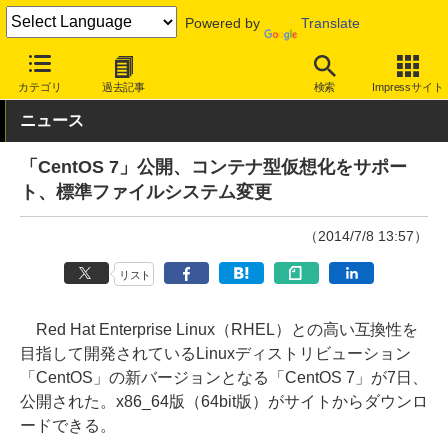
Powered by
Translate
INTERNET Watch
サービス/ソフト
ソフトウェア
OS
カテゴリ
過去記事
検索
Impressサイト
ニュース
「CentOS 7」公開、コンテナ型仮想化をサポー
ト、標準ファイルシステム変更
（2014/7/8 13:57）
リスト
Red Hat Enterprise Linux（RHEL）との高い互換性を
目指して開発されているLinuxディストリビューション
「CentOS」の新バージョンとなる「CentOS 7」が7日、
公開された。x86_64版（64bit版）がサイトからダウンロ
ードできる。