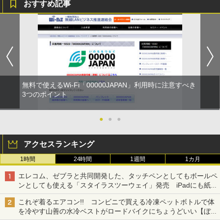
おすすめ記事
無料で使えるWi-Fi「00000JAPAN」利用時に注意すべき
3つのポイント
●
●
●
アクセスランキング
1時間
24時間
1週間
1カ月
エレコム、ゼブラと共同開発した、タッチペンとしてもボールペ
ンとしても使える「スタイラスツーウェイ」発売 iPadにも紙に
も、持ち替えずに書き込める
これぞ着るエアコン!! コンビニで買える冷凍ペットボトルで体
を冷やす山善の水冷ベストがロードバイクにちょうどいい【ぼっ