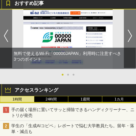
おすすめ記事
無料で使えるWi-Fi「00000JAPAN」利用時に注意すべき
3つのポイント
●
●
●
アクセスランキング
1時間
24時間
1週間
1カ月
手の届く場所に置いてサッと掃除できるハンディクリーナー、ニ
トリが発売
学生の「生成AIコピペ」レポートで悩む大学教員たち。留年・落
単・減点も