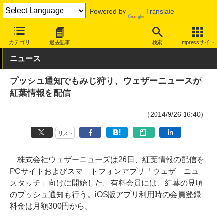
Powered by
Translate
INTERNET Watch
サービス/ソフト
サービス
ニュース/生活
カテゴリ
過去記事
検索
Impressサイト
ニュース
プッシュ通知でもみじ狩り、ウェザーニュースが
紅葉情報を配信
（2014/9/26 16:40）
リスト
株式会社ウェザーニューズは26日、紅葉情報の配信を
PCサイトおよびスマートフォンアプリ「ウェザーニュー
スタッチ」向けに開始した。有料会員には、紅葉の見頃
のプッシュ通知も行う。iOS版アプリ利用時の会員登録
料金は月額300円から。