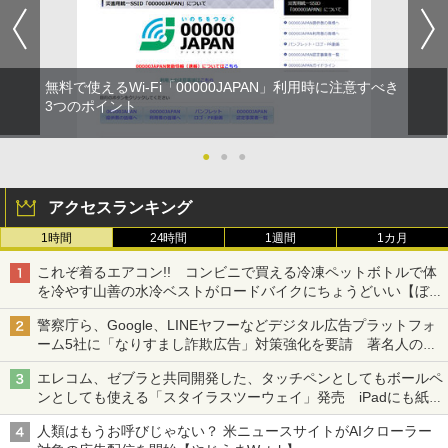
無料で使えるWi-Fi「00000JAPAN」利用時に注意すべき
3つのポイント
●
●
●
アクセスランキング
1時間
24時間
1週間
1カ月
これぞ着るエアコン!! コンビニで買える冷凍ペットボトルで体
を冷やす山善の水冷ベストがロードバイクにちょうどいい【ぼっ
ち・ざ・ろーど！その14】【空いた時間でなにしてる？】
警察庁ら、Google、LINEヤフーなどデジタル広告プラットフォ
ーム5社に「なりすまし詐欺広告」対策強化を要請 著名人の写
真や映像を使った投資詐欺などへの対策として
エレコム、ゼブラと共同開発した、タッチペンとしてもボールペ
ンとしても使える「スタイラスツーウェイ」発売 iPadにも紙に
も、持ち替えずに書き込める
人類はもうお呼びじゃない？ 米ニュースサイトがAIクローラー