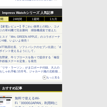
円割引のキャンペーン
Impress Watchシリーズ 人気記事
時間
24時間
1週間
1カ月
【家電レビュー】手ごわい雑草との戦い、コメ
リの草刈機で完全勝利 掃除機感覚で使えた
ミスド「Mrs. GREEN APPLE」のコラボドーナ
ツ4種、いよいよ発売！
NTT島田社長、ソフトバンクのセブン出資に「d
ポイント使えるようにして」
吉野家、牛リブロースを熱々で提供する「極旨
牛鉄板ステーキ定食」を発売
「リサ・ラーソン」がま口ポーチ付録、大人の
おしゃれ手帖 10月号。ジャカード織の北欧猫デ
ザイン
もっと見る
おすすめ記事
無料で使えるWi-
Fi「00000JAPAN」利用時に