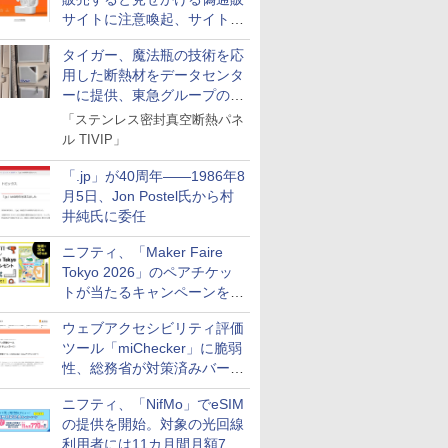
サイトに注意喚起、サイト名
とドメイン名を公表
タイガー、魔法瓶の技術を応
用した断熱材をデータセンタ
ーに提供、東急グループの実
証実験で
「ステンレス密封真空断熱パネ
ル TIVIP」
「.jp」が40周年――1986年8
月5日、Jon Postel氏から村
井純氏に委任
ニフティ、「Maker Faire
Tokyo 2026」のペアチケッ
トが当たるキャンペーンをX
で実施。8月16日まで
ウェブアクセシビリティ評価
ツール「miChecker」に脆弱
性、総務省が対策済みバージ
ョンへの更新を呼び掛け
ニフティ、「NifMo」でeSIM
の提供を開始。対象の光回線
利用者には11カ月間月額770