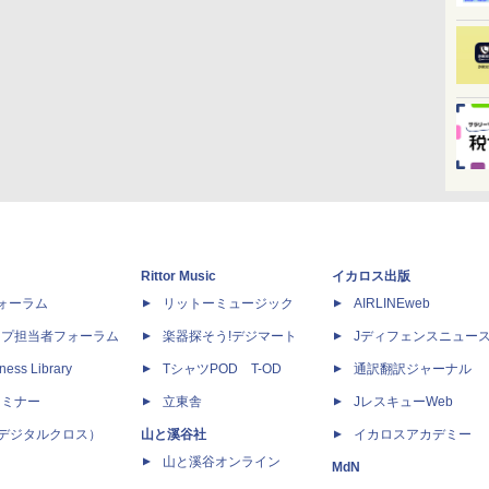
Rittor Music
イカロス出版
dフォーラム
リットーミュージック
AIRLINEweb
ップ担当者フォーラム
楽器探そう!デジマート
Jディフェンスニュー
ness Library
TシャツPOD T-OD
通訳翻訳ジャーナル
セミナー
立東舎
JレスキューWeb
 X（デジタルクロス）
山と溪谷社
イカロスアカデミー
山と溪谷オンライン
MdN