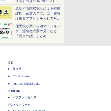
注意すべき3つのポイント
急増する国際電話による特殊
詐欺、家族のスマホに「警察
庁推奨アプリ」を入れて対策
しよう！
住民税が高い自治体ランキン
グ、源泉徴収票の見方など
「税金の話」まとめ
ICE
天海社
ス
Comic curea
impress QuickBooks
PUBFUN
パブファンセルフ
IPGネットワーク