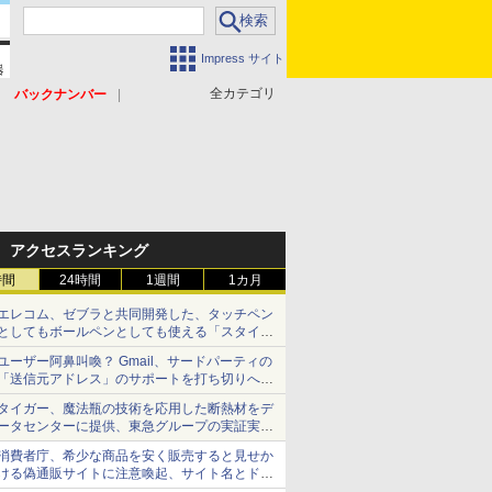
Impress サイト
全カテゴリ
バックナンバー
アクセスランキング
時間
24時間
1週間
1カ月
エレコム、ゼブラと共同開発した、タッチペン
としてもボールペンとしても使える「スタイラ
スツーウェイ」発売 iPadにも紙にも、持ち替
ユーザー阿鼻叫喚？ Gmail、サードパーティの
えずに書き込める
「送信元アドレス」のサポートを打ち切りへ
【やじうまWatch】
タイガー、魔法瓶の技術を応用した断熱材をデ
ータセンターに提供、東急グループの実証実験
で 「ステンレス密封真空断熱パネル TIVIP」
消費者庁、希少な商品を安く販売すると見せか
ける偽通販サイトに注意喚起、サイト名とドメ
イン名を公表