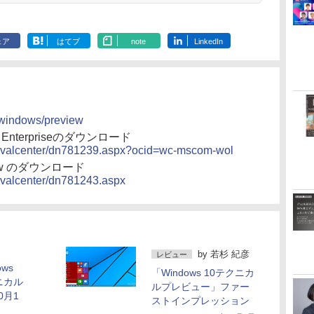
ェア
はてブ
note
LinkedIn
p/windows/preview
 for Enterpriseのダウンロード
JP/evalcenter/dn781239.aspx?ocid=wc-mscom-wol
review のダウンロード
/evalcenter/dn781243.aspx
by
若杉 紀彦
レビュー
ows
「Windows 10テクニカ
ニカル
ルプレビュー」ファー
0月1
ストインプレッション