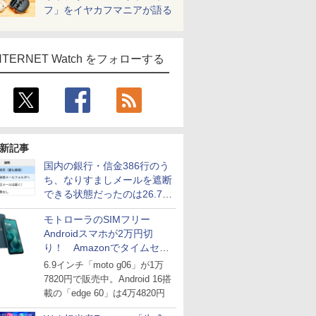
フ」をイヤカフマニアが語る
NTERNET Watch をフォローする
新記事
国内の銀行・信金386行のう
ち、なりすましメールを遮断
できる状態だったのは26.7％
にとどまる～GMOブランド
モトローラのSIMフリー
セキュリティ調査
Androidスマホが2万円切
り！ Amazonでタイムセー
ル
6.9インチ「moto g06」が1万
7820円で販売中。Android 16搭
載の「edge 60」は4万4820円