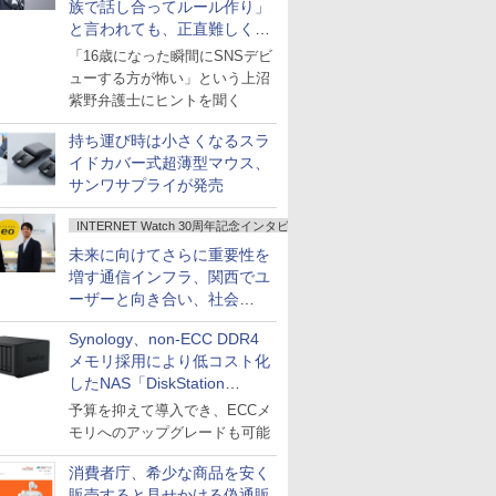
族で話し合ってルール作り」
と言われても、正直難しくな
いですか？
「16歳になった瞬間にSNSデビ
ューする方が怖い」という上沼
紫野弁護士にヒントを聞く
持ち運び時は小さくなるスラ
イドカバー式超薄型マウス、
サンワサプライが発売
INTERNET Watch 30周年記念インタビュー
未来に向けてさらに重要性を
増す通信インフラ、関西でユ
ーザーと向き合い、社会
の“あたらしい”を起動し続け
Synology、non-ECC DDR4
る～オプテージ
メモリ採用により低コスト化
したNAS「DiskStation
neo+」シリーズ
予算を抑えて導入でき、ECCメ
モリへのアップグレードも可能
消費者庁、希少な商品を安く
販売すると見せかける偽通販