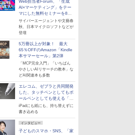
Web担当者Forum、「生成
AI×マーケティング」をテー
マにした無料セミナーを8月
27日にオンライン開催
サイバーエージェントや文藝春
秋、日本マイクロソフトなどが
登壇
5万冊以上が対象！ 最大
65％OFFのAmazon「Kindle
本サマーセール」第2弾
「MCP完全入門」「いちばん
やさしいAIリサーチの教本」な
どAI関連本も多数
エレコム、ゼブラと共同開発
した、タッチペンとしてもボ
ールペンとしても使える「ス
タイラスツーウェイ」発売
iPadにも紙にも、持ち替えずに
書き込める
インタビュー
子どものスマホ・SNS、「家