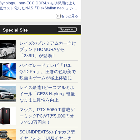
Synology、non-ECC DDR4メモリ採用により
低コスト化したNAS「DiskStation neo+」シリ
ーズ 予算を抑えて導入でき、ECCメモリへの
もっと見る
アップグレードも可能
Special Site
レイズのプレミアムカー向け
ブランドHOMURAから
「2×9R」が登場！
ハイグレードテレビ「TCL
Q7D Pro」。圧巻の色彩美で
映画＆ゲームが極上体験に
レイズ鍛造1ピースアルミホ
イール「CE28 N-plus」軽量
なままに剛性を向上
マウス、RTX 5060 Ti搭載ゲ
ーミングPCが7万5,000円オ
フで30万円台！
SOUNDPEATSのイヤカフ型
イヤフォン「UU2イヤーカ