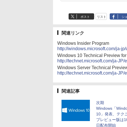
ポスト
リスト
シ
関連リンク
Windows Insider Program
http://windows.microsoft.com/ja-j
Windows 10 Technical Preview
http://technet.microsoft.com/ja-
Windows Server Technical P
http://technet.microsoft.com/ja-JP
関連記事
次期
Windows「Wind
10」発表、テク
プレビュー版は1
日配布開始