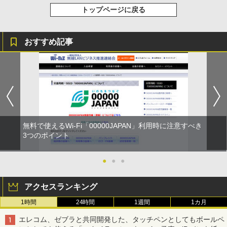
トップページに戻る
おすすめ記事
無料で使えるWi-Fi「00000JAPAN」利用時に注意すべき
3つのポイント
●
●
●
アクセスランキング
1時間
24時間
1週間
1カ月
エレコム、ゼブラと共同開発した、タッチペンとしてもボールペ