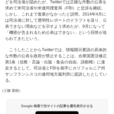
どを司法省が認めたが、Twitterでは正確な件数の公表を
求めて米司法省や米連邦捜査局（FBI）と交渉を継続。
しかし、これまで進展がなかったと説明。2014年4月に
は司法省に対して透明性レポートのドラフトを送り、公
表できない理由などを示すよう求めたが、9月になって
「機密が含まれるため公表はできない」という回答が送
られてきたという。
こうしたことからTwitterでは、情報開示要請の具体的
な件数の公表を政府が禁止することは、合衆国憲法修正
第1条（信教・言論・出版・集会の自由、請願権）に違
反するとして、司法省とFBIを相手にカリフォルニア州
サンフランシスコの連邦地方裁判所に提訴したとしてい
る。
（三柳 英樹）
Google 検索で当サイトの記事を優先表示させる