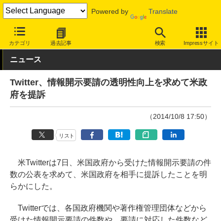
Powered by
Translate
INTERNET Watch
サービス/ソフト
サービス
SNS
カテゴリ
過去記事
検索
Impressサイト
ニュース
Twitter、情報開示要請の透明性向上を求めて米政
府を提訴
（2014/10/8 17:50）
リスト
米Twitterは7日、米国政府から受けた情報開示要請の件
数の公表を求めて、米国政府を相手に提訴したことを明
らかにした。
Twitterでは、各国政府機関や著作権管理団体などから
受けた情報開示要請の件数や、要請に対応した件数など