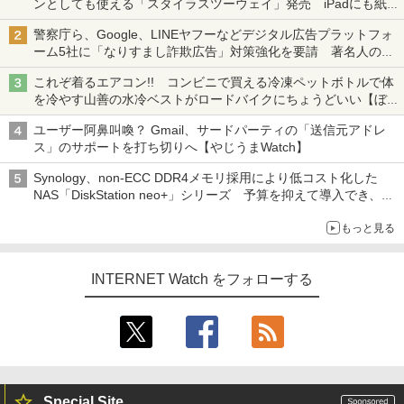
ンとしても使える「スタイラスツーウェイ」発売 iPadにも紙に
も、持ち替えずに書き込める
警察庁ら、Google、LINEヤフーなどデジタル広告プラットフォ
ーム5社に「なりすまし詐欺広告」対策強化を要請 著名人の写
真や映像を使った投資詐欺などへの対策として
これぞ着るエアコン!! コンビニで買える冷凍ペットボトルで体
を冷やす山善の水冷ベストがロードバイクにちょうどいい【ぼっ
ち・ざ・ろーど！その14】【空いた時間でなにしてる？】
ユーザー阿鼻叫喚？ Gmail、サードパーティの「送信元アドレ
ス」のサポートを打ち切りへ【やじうまWatch】
Synology、non-ECC DDR4メモリ採用により低コスト化した
NAS「DiskStation neo+」シリーズ 予算を抑えて導入でき、
ECCメモリへのアップグレードも可能
もっと見る
INTERNET Watch をフォローする
Special Site