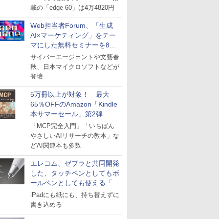
載の「edge 60」は4万4820円
Web担当者Forum、「生成
AI×マーケティング」をテー
マにした無料セミナーを8月
27日にオンライン開催
サイバーエージェントや文藝春
秋、日本マイクロソフトなどが
登壇
5万冊以上が対象！ 最大
65％OFFのAmazon「Kindle
本サマーセール」第2弾
「MCP完全入門」「いちばん
やさしいAIリサーチの教本」な
どAI関連本も多数
エレコム、ゼブラと共同開発
した、タッチペンとしてもボ
ールペンとしても使える「ス
タイラスツーウェイ」発売
iPadにも紙にも、持ち替えずに
書き込める