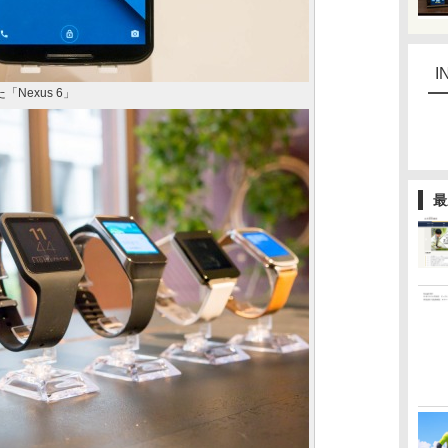
I
Nexus 6」
最