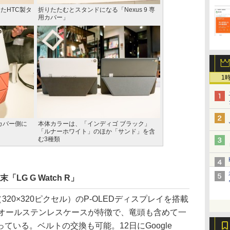
たHTC製タ
折りたたむとスタンドになる「Nexus 9 専
用カバー」
1
。カバー側に
本体カラーは、「インディゴ ブラック」
「ルナーホワイト」のほか「サンド」を含
む3種類
末「LG G Watch R」
ンチ（320×320ピクセル）のP-OLEDディスプレイを搭載
。円形のオールステンレスケースが特徴で、竜頭も含めて一
ている。ベルトの交換も可能。12日にGoogle