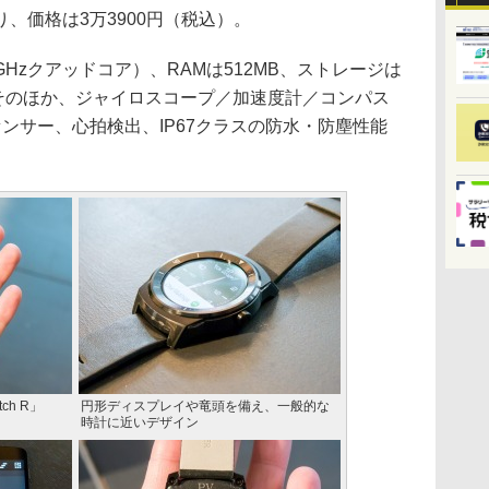
り、価格は3万3900円（税込）。
（1.2GHzクアッドコア）、RAMは512MB、ストレージは
h。そのほか、ジャイロスコープ／加速度計／コンパス
ンサー、心拍検出、IP67クラスの防水・防塵性能
ch R」
円形ディスプレイや竜頭を備え、一般的な
時計に近いデザイン