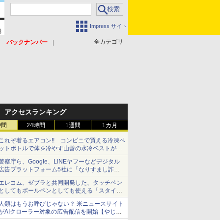
Impress サイト
全カテゴリ
バックナンバー
アクセスランキング
時間
24時間
1週間
1カ月
これぞ着るエアコン!! コンビニで買える冷凍ペ
ットボトルで体を冷やす山善の水冷ベストがロ
ードバイクにちょうどいい【ぼっち・ざ・ろー
警察庁ら、Google、LINEヤフーなどデジタル
ど！その14】【空いた時間でなにしてる？】
広告プラットフォーム5社に「なりすまし詐欺
広告」対策強化を要請 著名人の写真や映像を
エレコム、ゼブラと共同開発した、タッチペン
使った投資詐欺などへの対策として
としてもボールペンとしても使える「スタイラ
スツーウェイ」発売 iPadにも紙にも、持ち替
人類はもうお呼びじゃない？ 米ニュースサイト
えずに書き込める
がAIクローラー対象の広告配信を開始【やじう
まWatch】