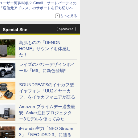
ユーザー阿鼻叫喚？ Gmail、サードパーティの
「送信元アドレス」のサポートを打ち切りへ
【やじうまWatch】
もっと見る
Special Site
鳥肌ものの「DENON
HOME」サウンドを体感し
た！
レイズのパワーデザインホイ
ール「M6」に新色登場!!
SOUNDPEATSのイヤカフ型
イヤフォン「UU2イヤーカ
フ」をイヤカフマニアが語る
Amazon プライムデー過去最
安! Anker注目プロジェクタ
ー3モデルを使ってみた
iFi audio主力「NEO Stream
3」「NEO iDSD 3」に迫る