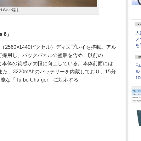
 Wear端末
や
人
 6」
ス
を
D（2560×1440ピクセル）ディスプレイを搭載。アル
めて採用し、バックパネルの塗装を含め、以前の
や
ると本体の質感が大幅に向上している。本体前面には
F
た、3220mAhのバッテリーを内蔵しており、15分
ル
1
「Turbo Charger」に対応する。
価