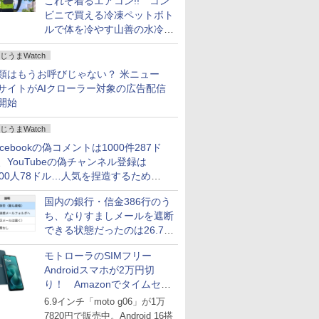
これぞ着るエアコン!! コン
ビニで買える冷凍ペットボト
ルで体を冷やす山善の水冷ベ
ストがロードバイクにちょう
じうまWatch
どいい【ぼっち・ざ・ろー
ど！その14】
類はもうお呼びじゃない？ 米ニュー
サイトがAIクローラー対象の広告配信
開始
じうまWatch
acebookの偽コメントは1000件287ド
、YouTubeの偽チャンネル登録は
000人78ドル…人気を捏造するための
格リストが公開中
国内の銀行・信金386行のう
ち、なりすましメールを遮断
できる状態だったのは26.7％
にとどまる～GMOブランド
モトローラのSIMフリー
セキュリティ調査
Androidスマホが2万円切
り！ Amazonでタイムセー
ル
6.9インチ「moto g06」が1万
7820円で販売中。Android 16搭