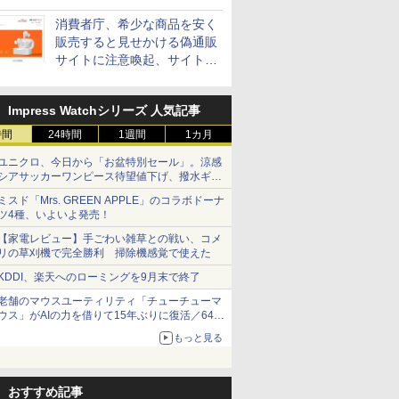
消費者庁、希少な商品を安く
販売すると見せかける偽通販
サイトに注意喚起、サイト名
とドメイン名を公表
Impress Watchシリーズ 人気記事
時間
24時間
1週間
1カ月
ユニクロ、今日から「お盆特別セール」。涼感
シアサッカーワンピース待望値下げ、撥水ギア
ショーツは1990円に
ミスド「Mrs. GREEN APPLE」のコラボドーナ
ツ4種、いよいよ発売！
【家電レビュー】手ごわい雑草との戦い、コメ
リの草刈機で完全勝利 掃除機感覚で使えた
KDDI、楽天へのローミングを9月末で終了
老舗のマウスユーティリティ「チューチューマ
ウス」がAIの力を借りて15年ぶりに復活／64bit
化、Windows 10/11、「Chrome」も走り回
もっと見る
る。復活記念で2026年末まで500円
おすすめ記事