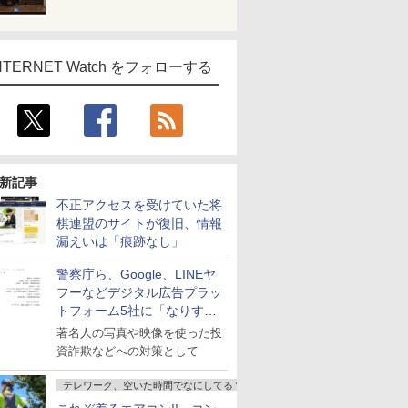
NTERNET Watch をフォローする
新記事
不正アクセスを受けていた将
棋連盟のサイトが復旧、情報
漏えいは「痕跡なし」
警察庁ら、Google、LINEヤ
フーなどデジタル広告プラッ
トフォーム5社に「なりすま
し詐欺広告」対策強化を要請
著名人の写真や映像を使った投
資詐欺などへの対策として
テレワーク、空いた時間でなにしてる？