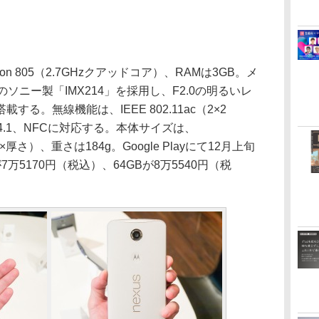
agon 805（2.7GHzクアッドコア）、RAMは3GB。メ
ソニー製「IMX214」を採用し、F2.0の明るいレ
る。無線機能は、IEEE 802.11ac（2×2
th 4.1、NFCに対応する。本体サイズは、
横×縦×厚さ）、重さは184g。Google Playにて12月上旬
万5170円（税込）、64GBが8万5540円（税