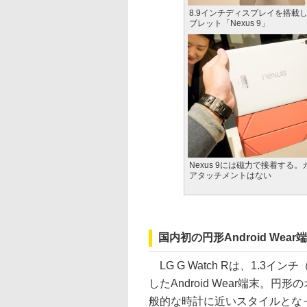
8.9インチディスプレイを搭載し
ブレット「Nexus 9」
Nexus 9には磁力で接着する
アタッチメントはない
国内初の円形Android Wear端
LG G Watch Rは、1.3イ
したAndroid Wear端末
般的な時計に近いスタイルとなっ