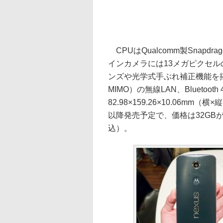
CPUはQualcomm製Snapdr
インカメラには13メガピクセルの
ンズや光学式手ぶれ補正機能を搭載す
MIMO）の無線LAN、Bluetoo
82.98×159.26×10.06mm（
以降発売予定で、価格は32GBが7
込）。