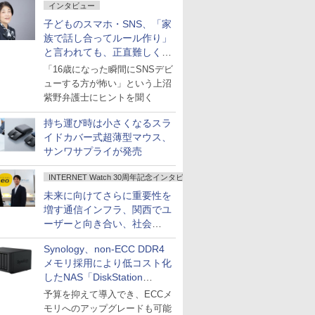
インタビュー
子どものスマホ・SNS、「家
族で話し合ってルール作り」
と言われても、正直難しくな
いですか？
「16歳になった瞬間にSNSデビ
ューする方が怖い」という上沼
紫野弁護士にヒントを聞く
持ち運び時は小さくなるスラ
イドカバー式超薄型マウス、
サンワサプライが発売
INTERNET Watch 30周年記念インタビュー
未来に向けてさらに重要性を
増す通信インフラ、関西でユ
ーザーと向き合い、社会
の“あたらしい”を起動し続け
Synology、non-ECC DDR4
る～オプテージ
メモリ採用により低コスト化
したNAS「DiskStation
neo+」シリーズ
予算を抑えて導入でき、ECCメ
モリへのアップグレードも可能