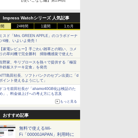
【使いこなし編】第294回
Impress Watchシリーズ 人気記事
時間
24時間
1週間
1カ月
ミスド「Mrs. GREEN APPLE」のコラボドーナ
ツ4種、いよいよ発売！
【家電レビュー】手ごわい雑草との戦い、コメ
リの草刈機で完全勝利 掃除機感覚で使えた
吉野家、牛リブロースを熱々で提供する「極旨
牛鉄板ステーキ定食」を発売
NTT島田社長、ソフトバンクのセブン出資に「d
ポイント使えるようにして」
ドコモ前田社長が「ahamo40GB化は検証のた
め」、料金値上げへの考え方にも言及
もっと見る
おすすめ記事
無料で使えるWi-
Fi「00000JAPAN」利用時に