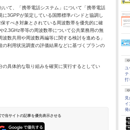
z帯において、「携帯電話システム」について「携帯電話
現に3GPPが策定している国際標準バンドと協調し
面確保すべき対象とされている周波数帯を優先的に確
帯や2.3GHz帯等の周波数帯について公共業務用の無
周波数共用や周波数再編等に関する検討を進める」
波の利用状況調査の評価結果などに基づくプランの
や
の具体的な取り組みを確実に実行するとしてい
ユ
テ
打
や
見
イ
発
 検索で当サイトの記事を優先表示させる