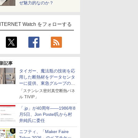
ぜ魅力的なのか？
NTERNET Watch をフォローする
新記事
タイガー、魔法瓶の技術を応
用した断熱材をデータセンタ
ーに提供、東急グループの実
証実験で
「ステンレス密封真空断熱パネ
ル TIVIP」
「.jp」が40周年――1986年8
月5日、Jon Postel氏から村
井純氏に委任
ニフティ、「Maker Faire
Tokyo 2026」のペアチケッ