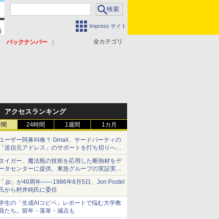
Impress サイト
全カテゴリ
バックナンバー
アクセスランキング
時間
24時間
1週間
1カ月
ユーザー阿鼻叫喚？ Gmail、サードパーティの
「送信元アドレス」のサポートを打ち切りへ
【やじうまWatch】
タイガー、魔法瓶の技術を応用した断熱材をデ
ータセンターに提供、東急グループの実証実験
で 「ステンレス密封真空断熱パネル TIVIP」
「.jp」が40周年――1986年8月5日、Jon Postel
氏から村井純氏に委任
学生の「生成AIコピペ」レポートで悩む大学教
員たち。留年・落単・減点も