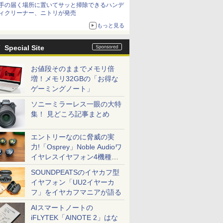
手の届く場所に置いてサッと掃除できるハンデ
ィクリーナー、ニトリが発売
もっと見る
Special Site
お値段そのままでメモリ倍
増！メモリ32GBの「お得な
ゲーミングノート」
ソニーミラーレス一眼の大特
集！ 見どころ記事まとめ
エントリーなのに脅威の実
力!「Osprey」Noble Audioワ
イヤレスイヤフォン4機種を
一気に聴く
SOUNDPEATSのイヤカフ型
イヤフォン「UU2イヤーカ
フ」をイヤカフマニアが語る
AIスマートノートの
iFLYTEK「AINOTE 2」はな