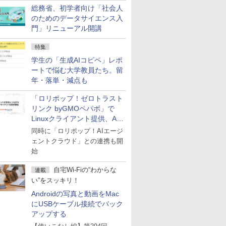
総務省、初学者向け「社会人
のためのデータサイエンス入
門」リニューアル開講
特集
学生の「生成AIコピペ」レポ
ートで悩む大学教員たち。留
年・落単・減点も
「ロリポップ！ゼロトラスト
リンク byGMOペパボ」で
Linuxクライアント提供、AI
エージェントの接続が容易に
同時に「ロリポップ！AIエージ
ェントクラウド」との連携も開
始
自宅Wi-Fiの“わからな
連載
い”をスッキリ！
Androidの写真と動画をMac
にUSBケーブル接続でバック
アップする