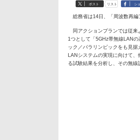
ポスト
リスト
シ
総務省は14日、「周波数再編
同アクションプランでは従来より
1つとして「5GHz帯無線LA
ック／パラリンピックをも見据え
LANシステムの実現に向けて
る試験結果を分析し、その無線