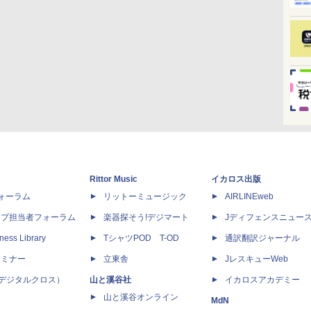
Rittor Music
イカロス出版
dフォーラム
リットーミュージック
AIRLINEweb
ップ担当者フォーラム
楽器探そう!デジマート
Jディフェンスニュー
ness Library
TシャツPOD T-OD
通訳翻訳ジャーナル
セミナー
立東舎
JレスキューWeb
 X（デジタルクロス）
山と溪谷社
イカロスアカデミー
山と溪谷オンライン
MdN