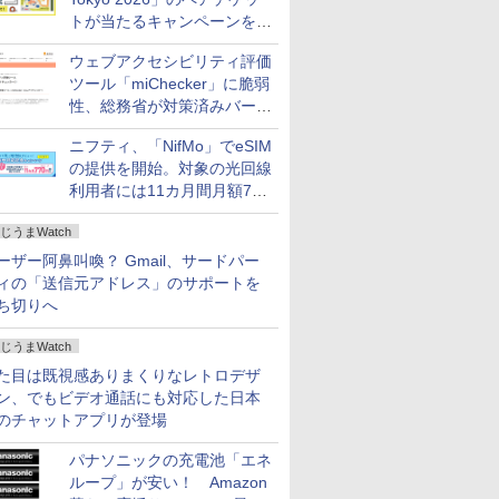
トが当たるキャンペーンをX
で実施。8月16日まで
ウェブアクセシビリティ評価
ツール「miChecker」に脆弱
性、総務省が対策済みバージ
ョンへの更新を呼び掛け
ニフティ、「NifMo」でeSIM
の提供を開始。対象の光回線
利用者には11カ月間月額770
円割引のキャンペーン
じうまWatch
ーザー阿鼻叫喚？ Gmail、サードパー
ィの「送信元アドレス」のサポートを
ち切りへ
じうまWatch
た目は既視感ありまくりなレトロデザ
ン、でもビデオ通話にも対応した日本
のチャットアプリが登場
パナソニックの充電池「エネ
ループ」が安い！ Amazon