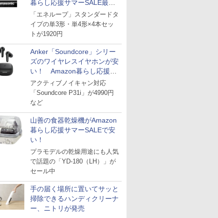
暮らし応援サマーSALE最終
日
「エネループ」スタンダードタ
イプの単3形・単4形×4本セッ
トが1920円
Anker「Soundcore」シリー
ズのワイヤレスイヤホンが安
い！ Amazon暮らし応援サ
マーSALE
アクティブノイキャン対応
「Soundcore P31i」が4990円
など
山善の食器乾燥機がAmazon
暮らし応援サマーSALEで安
い！
プラモデルの乾燥用途にも人気
で話題の「YD-180（LH）」が
セール中
手の届く場所に置いてサッと
掃除できるハンディクリーナ
ー、ニトリが発売