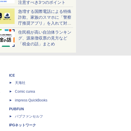
注意すべき3つのポイント
急増する国際電話による特殊
詐欺、家族のスマホに「警察
庁推奨アプリ」を入れて対策
しよう！
住民税が高い自治体ランキン
グ、源泉徴収票の見方など
「税金の話」まとめ
ICE
天海社
ス
Comic curea
impress QuickBooks
PUBFUN
パブファンセルフ
IPGネットワーク