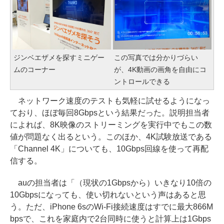
ジンベエザメを探すミニゲー
この写真では分かりづらい
ムのコーナー
が、4K動画の画角を自由にコ
ントロールできる
ネットワーク速度のテストも気軽に試せるようになっ
ており、ほぼ毎回8Gbpsという結果だった。説明担当者
によれば、8K映像のストリーミングを実行中でもこの数
値が問題なく出るという。このほか、4K試験放送である
「Channel 4K」についても、10Gbps回線を使って再配
信する。
auの担当者は「（現状の1Gbpsから）いきなり10倍の
10Gbpsになっても、使い切れないという声はあると思
う。ただ、iPhone 6sのWi-Fi接続速度はすでに最大866M
bpsで、これを家庭内で2台同時に使うと計算上は1Gbps