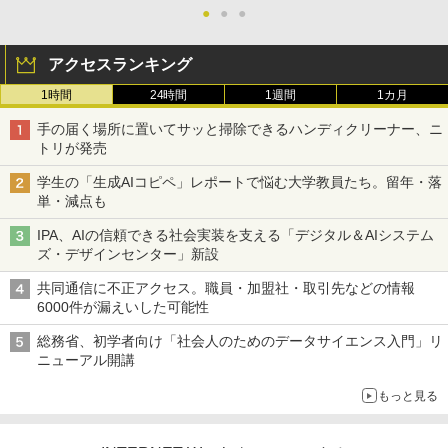
●
●
●
アクセスランキング
1時間
24時間
1週間
1カ月
手の届く場所に置いてサッと掃除できるハンディクリーナー、ニ
トリが発売
学生の「生成AIコピペ」レポートで悩む大学教員たち。留年・落
単・減点も
IPA、AIの信頼できる社会実装を支える「デジタル＆AIシステム
ズ・デザインセンター」新設
共同通信に不正アクセス。職員・加盟社・取引先などの情報
6000件が漏えいした可能性
総務省、初学者向け「社会人のためのデータサイエンス入門」リ
ニューアル開講
もっと見る