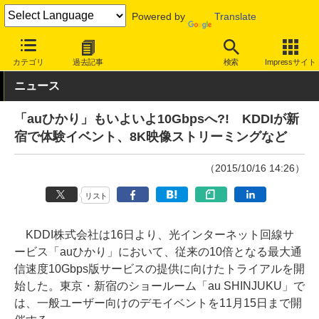
Powered by
Translate
INTERNET Watch
サービス/ソフト
通信
固定回線
カテゴリ
過去記事
検索
Impressサイト
ニュース
「auひかり」もいよいよ10Gbpsへ?! KDDIが新
宿で体験イベント、8K映像ストリーミングなど
（2015/10/16 14:26）
リスト
KDDI株式会社は16日より、光インターネット回線サ
ービス「auひかり」において、従来の10倍となる最大通
信速度10Gbps版サービスの提供に向けたトライアルを開
始した。東京・新宿のショールーム「au SHINJUKU」で
は、一般ユーザー向けのデモイベントを11月15日まで開