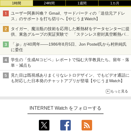
1時間
24時間
1週間
1カ月
ユーザー阿鼻叫喚？ Gmail、サードパーティの「送信元アドレ
ス」のサポートを打ち切りへ【やじうまWatch】
タイガー、魔法瓶の技術を応用した断熱材をデータセンターに提
供、東急グループの実証実験で 「ステンレス密封真空断熱パネ
ル TIVIP」
「.jp」が40周年――1986年8月5日、Jon Postel氏から村井純氏
に委任
学生の「生成AIコピペ」レポートで悩む大学教員たち。留年・落
単・減点も
見た目は既視感ありまくりなレトロデザイン、でもビデオ通話に
も対応した日本発のチャットアプリが登場【やじうまWatch】
もっと見る
INTERNET Watch をフォローする