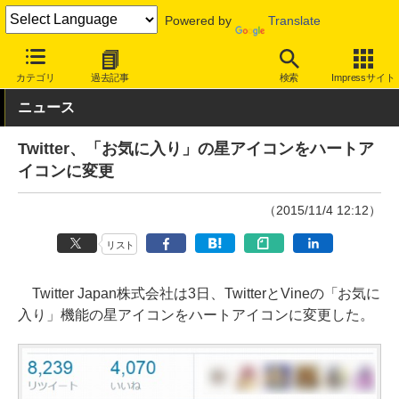
Powered by
Translate
INTERNET Watch
サービス/ソフト
サービス
SNS
カテゴリ
過去記事
検索
Impressサイト
ニュース
Twitter、「お気に入り」の星アイコンをハートア
イコンに変更
（2015/11/4 12:12）
リスト
Twitter Japan株式会社は3日、TwitterとVineの「お気に
入り」機能の星アイコンをハートアイコンに変更した。