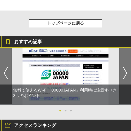
トップページに戻る
おすすめ記事
無料で使えるWi-Fi「00000JAPAN」利用時に注意すべき
3つのポイント
●
●
●
アクセスランキング