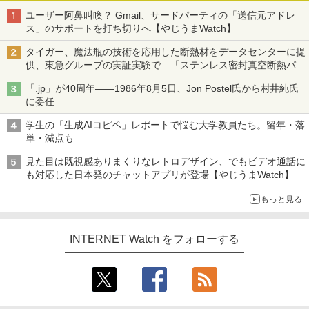
ユーザー阿鼻叫喚？ Gmail、サードパーティの「送信元アドレ
ス」のサポートを打ち切りへ【やじうまWatch】
タイガー、魔法瓶の技術を応用した断熱材をデータセンターに提
供、東急グループの実証実験で 「ステンレス密封真空断熱パネ
ル TIVIP」
「.jp」が40周年――1986年8月5日、Jon Postel氏から村井純氏
に委任
学生の「生成AIコピペ」レポートで悩む大学教員たち。留年・落
単・減点も
見た目は既視感ありまくりなレトロデザイン、でもビデオ通話に
も対応した日本発のチャットアプリが登場【やじうまWatch】
もっと見る
INTERNET Watch をフォローする