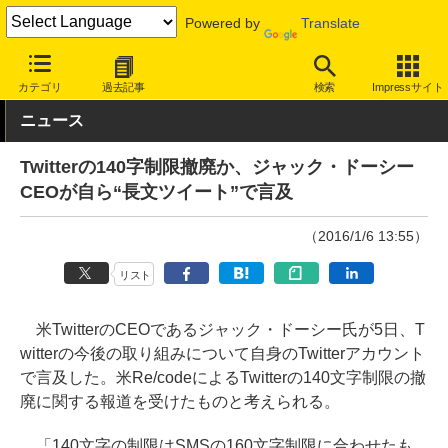
Powered by
Translate
INTERNET Watch
サービス/ソフト
サービス
SNS
カテゴリ
過去記事
検索
Impressサイト
ニュース
Twitterの140字制限撤廃か、ジャック・ドーシー
CEOが自ら“長文ツイート”で言及
（2016/1/6 13:55）
リスト
米TwitterのCEOであるジャック・ドーシー氏が5日、T
witterの今後の取り組みについて自身のTwitterアカウント
で言及した。米Re/codeによるTwitterの140文字制限の撤
廃に関する報道を受けたものと考えられる。
「140文字の制限はSMSの160文字制限に合わせたも