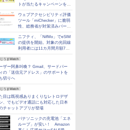
トが当たるキャンペーンをX
で実施。8月16日まで
ウェブアクセシビリティ評価
ツール「miChecker」に脆弱
性、総務省が対策済みバージ
ョンへの更新を呼び掛け
ニフティ、「NifMo」でeSIM
の提供を開始。対象の光回線
利用者には11カ月間月額770
円割引のキャンペーン
じうまWatch
ーザー阿鼻叫喚？ Gmail、サードパー
ィの「送信元アドレス」のサポートを
ち切りへ
じうまWatch
た目は既視感ありまくりなレトロデザ
ン、でもビデオ通話にも対応した日本
のチャットアプリが登場
パナソニックの充電池「エネ
ループ」が安い！ Amazon