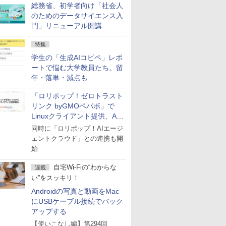
総務省、初学者向け「社会人
のためのデータサイエンス入
門」リニューアル開講
特集
学生の「生成AIコピペ」レポ
ートで悩む大学教員たち。留
年・落単・減点も
「ロリポップ！ゼロトラスト
リンク byGMOペパボ」で
Linuxクライアント提供、AI
エージェントの接続が容易に
同時に「ロリポップ！AIエージ
ェントクラウド」との連携も開
始
自宅Wi-Fiの“わからな
連載
い”をスッキリ！
Androidの写真と動画をMac
にUSBケーブル接続でバック
アップする
【使いこなし編】第294回