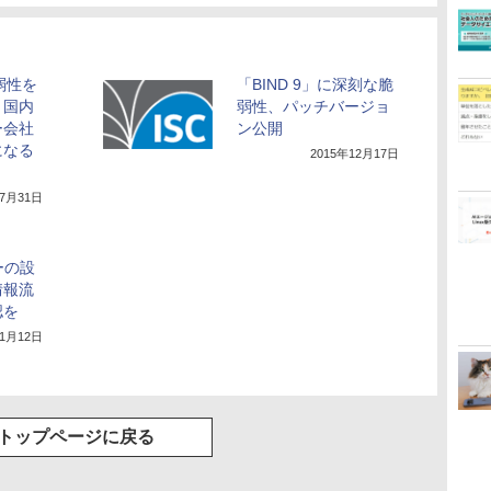
脆弱性を
「BIND 9」に深刻な脆
、国内
弱性、パッチバージョ
ー会社
ン公開
になる
2015年12月17日
年7月31日
ーの設
情報流
認を
年1月12日
トップページに戻る