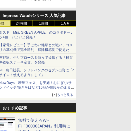
Impress Watchシリーズ 人気記事
時間
24時間
1週間
1カ月
ミスド「Mrs. GREEN APPLE」のコラボドーナ
ツ4種、いよいよ発売！
【家電レビュー】手ごわい雑草との戦い、コメ
リの草刈機で完全勝利 掃除機感覚で使えた
吉野家、牛リブロースを熱々で提供する「極旨
牛鉄板ステーキ定食」を発売
NTT島田社長、ソフトバンクのセブン出資に「d
ポイント使えるようにして」
NewDays「増量フェス」を実施！おにぎり/サ
ンドイッチ/焼きそばなど16品が値段そのままで
ボリュームアップ
もっと見る
おすすめ記事
無料で使えるWi-
Fi「00000JAPAN」利用時に