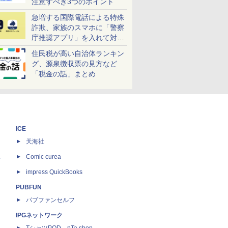
注意すべき3つのポイント
急増する国際電話による特殊
詐欺、家族のスマホに「警察
庁推奨アプリ」を入れて対策
しよう！
住民税が高い自治体ランキン
グ、源泉徴収票の見方など
「税金の話」まとめ
ICE
天海社
ス
Comic curea
impress QuickBooks
PUBFUN
パブファンセルフ
IPGネットワーク