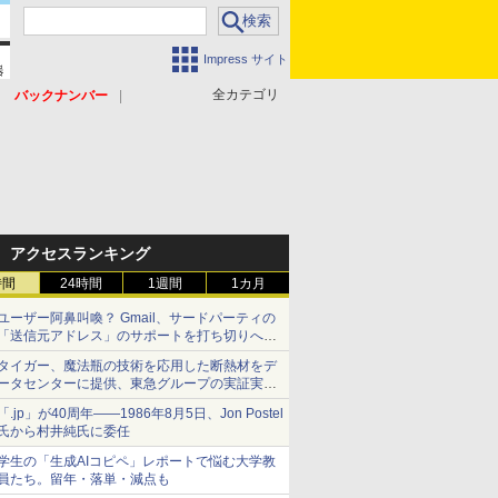
Impress サイト
全カテゴリ
バックナンバー
アクセスランキング
時間
24時間
1週間
1カ月
ユーザー阿鼻叫喚？ Gmail、サードパーティの
「送信元アドレス」のサポートを打ち切りへ
【やじうまWatch】
タイガー、魔法瓶の技術を応用した断熱材をデ
ータセンターに提供、東急グループの実証実験
で 「ステンレス密封真空断熱パネル TIVIP」
「.jp」が40周年――1986年8月5日、Jon Postel
氏から村井純氏に委任
学生の「生成AIコピペ」レポートで悩む大学教
員たち。留年・落単・減点も