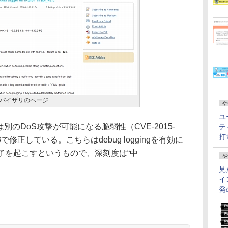
ドバイザリのページ
や
ユ
別のDoS攻撃が可能になる脆弱性（CVE-2015-
テ
打
P3で修正している。こちらはdebug loggingを有効に
終了を起こすというもので、深刻度は“中
や
見
イ
発