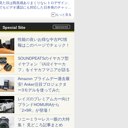
見た目は既視感ありまくりなレトロデザイン、
でもビデオ通話にも対応した日本発のチャット
アプリが登場【やじうまWatch】
もっと見る
Special Site
性能の良いお得な中古PC情
報はこのページでチェック！
SOUNDPEATSのイヤカフ型
イヤフォン「UU2イヤーカ
フ」をイヤカフマニアが語る
Amazon プライムデー過去最
安! Anker注目プロジェクタ
ー3モデルを使ってみた
レイズのプレミアムカー向け
ブランドHOMURAから
「2×9R」が登場！
ソニーミラーレス一眼の大特
集！ 見どころ記事まとめ