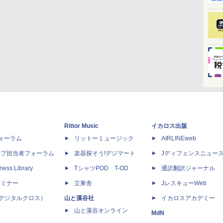
Rittor Music
イカロス出版
dフォーラム
リットーミュージック
AIRLINEweb
ップ担当者フォーラム
楽器探そう!デジマート
Jディフェンスニュー
ness Library
TシャツPOD T-OD
通訳翻訳ジャーナル
セミナー
立東舎
JレスキューWeb
 X（デジタルクロス）
山と溪谷社
イカロスアカデミー
山と溪谷オンライン
MdN