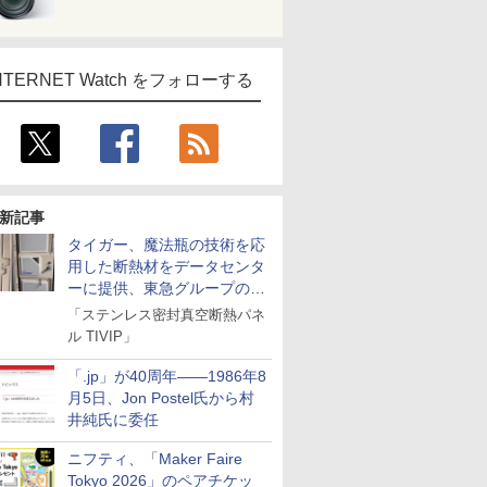
NTERNET Watch をフォローする
新記事
タイガー、魔法瓶の技術を応
用した断熱材をデータセンタ
ーに提供、東急グループの実
証実験で
「ステンレス密封真空断熱パネ
ル TIVIP」
「.jp」が40周年――1986年8
月5日、Jon Postel氏から村
井純氏に委任
ニフティ、「Maker Faire
Tokyo 2026」のペアチケッ