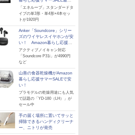
暮らし応援サマーSALE最終
日
「エネループ」スタンダードタ
イプの単3形・単4形×4本セッ
トが1920円
Anker「Soundcore」シリー
ズのワイヤレスイヤホンが安
い！ Amazon暮らし応援サ
マーSALE
アクティブノイキャン対応
「Soundcore P31i」が4990円
など
山善の食器乾燥機がAmazon
暮らし応援サマーSALEで安
い！
プラモデルの乾燥用途にも人気
で話題の「YD-180（LH）」が
セール中
手の届く場所に置いてサッと
掃除できるハンディクリーナ
ー、ニトリが発売