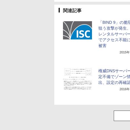
関連記事
「BIND 9」の
狙う攻撃が発生
レンタルサーバ
でアクセス不能
被害
2015
権威DNSサーバ
定不備でゾーン
出、設定の再確
2016