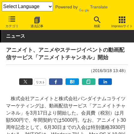
Powered by
Translate
INTERNET Watch
サービス/ソフト
サービス
画像/動画
カテゴリ
過去記事
検索
Impressサイト
ニュース
アニメイト、アニメやステージイベントの動画配
信サービス「アニメイトチャンネル」開始
（2016/3/18 13:48）
リスト
株式会社アニメイトと株式会社バンダイナムコライツ
マーケティングは、動画配信サービス「アニメイトチャ
ンネル」を3月17日より開始した。会員費（税別）は月
額500円で、年間契約では5000円。なお、アニメイト30
周年記念として、6月30日までの入会は特別価格3930円