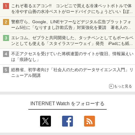
これぞ着るエアコン!! コンビニで買える冷凍ペットボトルで体
を冷やす山善の水冷ベストがロードバイクにちょうどいい【ぼっ
ち・ざ・ろーど！その14】【空いた時間でなにしてる？】
警察庁ら、Google、LINEヤフーなどデジタル広告プラットフォ
ーム5社に「なりすまし詐欺広告」対策強化を要請 著名人の写
真や映像を使った投資詐欺などへの対策として
エレコム、ゼブラと共同開発した、タッチペンとしてもボールペ
ンとしても使える「スタイラスツーウェイ」発売 iPadにも紙に
も、持ち替えずに書き込める
不正アクセスを受けていた将棋連盟のサイトが復旧、情報漏えい
は「痕跡なし」
総務省、初学者向け「社会人のためのデータサイエンス入門」リ
ニューアル開講
もっと見る
INTERNET Watch をフォローする