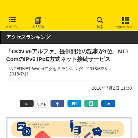
INTERNET Watch
トピック
業界動向
その他
カテゴリ
過去記事
検索
Impressサイト
アクセスランキング
「OCN v6アルファ」提供開始の記事が1位、NTT
ComのIPv6 IPoE方式ネット接続サービス
INTERNET Watchアクセスランキング［2018/6/25～
2018/7/1］
2018年7月2日 11:30
リスト