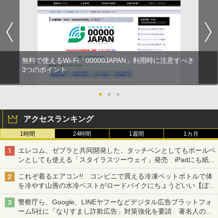
無料で使えるWi-Fi「00000JAPAN」利用時に注意すべき
3つのポイント
●
●
●
アクセスランキング
1時間
24時間
1週間
1カ月
エレコム、ゼブラと共同開発した、タッチペンとしてもボールペ
ンとしても使える「スタイラスツーウェイ」発売 iPadにも紙に
も、持ち替えずに書き込める
これぞ着るエアコン!! コンビニで買える冷凍ペットボトルで体
を冷やす山善の水冷ベストがロードバイクにちょうどいい【ぼっ
ち・ざ・ろーど！その14】【空いた時間でなにしてる？】
警察庁ら、Google、LINEヤフーなどデジタル広告プラットフォ
ーム5社に「なりすまし詐欺広告」対策強化を要請 著名人の写