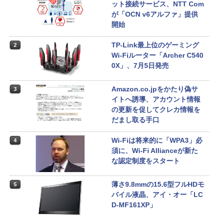
ット接続サービス、NTT Com
が「OCN v6アルファ」提供
開始
TP-Link最上位のゲーミング
2
Wi-Fiルーター「Archer C540
0X」、7月5日発売
Amazon.co.jpをかたり偽サ
3
イトへ誘導、アカウント情報
の更新を促してクレカ情報を
だまし取る手口
Wi-Fiは将来的に「WPA3」必
4
須に、Wi-Fi Allianceが新た
な認定制度をスタート
薄さ9.8mmの15.6型フルHDモ
5
バイル液晶、アイ・オー「LC
D-MF161XP」