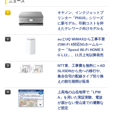
ニュース
キヤノン、インクジェットプ
1
リンター「PIXUS」シリーズ
に新モデル。印刷コストを抑
えたテレワーク向けモデルも
auとUQ WiMAXから工事不要
2
のWi-Fi 6対応5Gホームルー
ター「Speed Wi-Fi HOME 5
G L12」、11月上旬以降発売
NTT東、工事費を無料に＝AD
3
SL/ISDNから光への移行や、
集合住宅の配線タイプ切り換
えの割引期間が延長
上高地の山岳地帯で「LPW
4
A」を用いた実証実験、電波
が届かない登山道での遭難な
ど想定