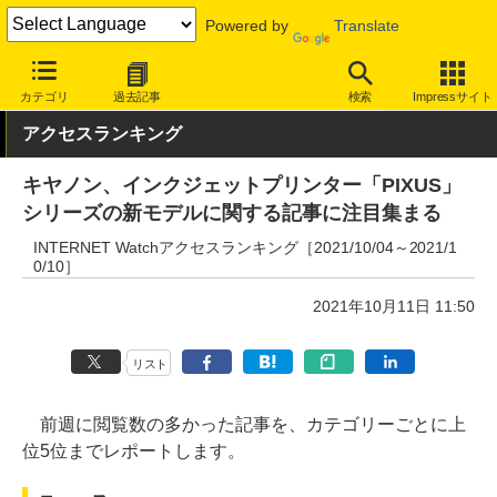
Powered by
Translate
INTERNET Watch
トピック
業界動向
その他
カテゴリ
過去記事
検索
Impressサイト
アクセスランキング
キヤノン、インクジェットプリンター「PIXUS」
シリーズの新モデルに関する記事に注目集まる
INTERNET Watchアクセスランキング［2021/10/04～2021/1
0/10］
2021年10月11日 11:50
リスト
前週に閲覧数の多かった記事を、カテゴリーごとに上
位5位までレポートします。