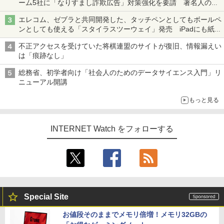
ーム5社に「なりすまし詐欺広告」対策強化を要請 著名人の写
真や映像を使った投資詐欺などへの対策として
エレコム、ゼブラと共同開発した、タッチペンとしてもボールペ
ンとしても使える「スタイラスツーウェイ」発売 iPadにも紙に
も、持ち替えずに書き込める
不正アクセスを受けていた将棋連盟のサイトが復旧、情報漏えい
は「痕跡なし」
総務省、初学者向け「社会人のためのデータサイエンス入門」リ
ニューアル開講
もっと見る
INTERNET Watch をフォローする
Special Site
お値段そのままでメモリ倍増！メモリ32GBの