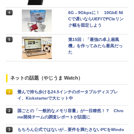
6G→9Gbpsに！ 10GbE NI
4
Cで遅いならUEFIでPCIeリン
ク幅を固定しよう
第15回：「最強の卓上扇風
5
機」を作ってみたら最高だっ
た
ネットの話題（やじうま Watch）
畳んで持ち歩ける24.5インチのポータブルディスプレ
1
イ、Kickstarterで大ヒット中
国ごとの「一般的なメモリ容量」が一目瞭然！？ Chro
2
me開発チームの調査レポートが話題に
もちろん公式ではないが…要件を満たさないPCをWindo
3