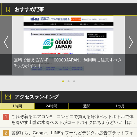
おすすめ記事
無料で使えるWi-Fi「00000JAPAN」利用時に注意すべき
3つのポイント
●
●
●
アクセスランキング
1時間
24時間
1週間
1カ月
これぞ着るエアコン!! コンビニで買える冷凍ペットボトルで体
を冷やす山善の水冷ベストがロードバイクにちょうどいい【ぼっ
ち・ざ・ろーど！その14】【空いた時間でなにしてる？】
警察庁ら、Google、LINEヤフーなどデジタル広告プラットフォ