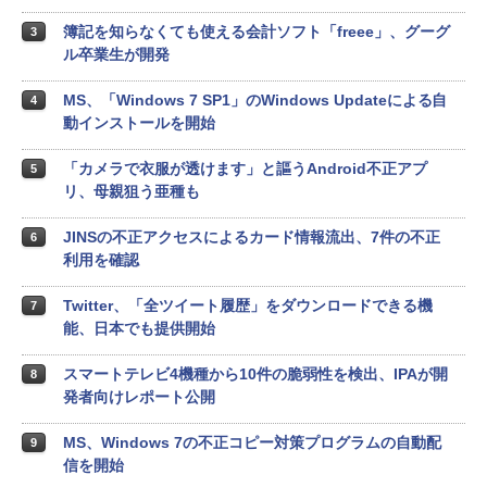
簿記を知らなくても使える会計ソフト「freee」、グーグ
3
ル卒業生が開発
MS、「Windows 7 SP1」のWindows Updateによる自
4
動インストールを開始
「カメラで衣服が透けます」と謳うAndroid不正アプ
5
リ、母親狙う亜種も
JINSの不正アクセスによるカード情報流出、7件の不正
6
利用を確認
Twitter、「全ツイート履歴」をダウンロードできる機
7
能、日本でも提供開始
スマートテレビ4機種から10件の脆弱性を検出、IPAが開
8
発者向けレポート公開
MS、Windows 7の不正コピー対策プログラムの自動配
9
信を開始