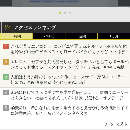
●
●
●
アクセスランキング
1時間
24時間
1週間
1カ月
これぞ着るエアコン!! コンビニで買える冷凍ペットボトルで体
を冷やす山善の水冷ベストがロードバイクにちょうどいい【ぼっ
ち・ざ・ろーど！その14】【空いた時間でなにしてる？】
エレコム、ゼブラと共同開発した、タッチペンとしてもボールペ
ンとしても使える「スタイラスツーウェイ」発売 iPadにも紙に
も、持ち替えずに書き込める
人類はもうお呼びじゃない？ 米ニュースサイトがAIクローラー
対象の広告配信を開始【やじうまWatch】
未来に向けてさらに重要性を増す通信インフラ、関西でユーザー
と向き合い、社会の“あたらしい”を起動し続ける～オプテージ
消費者庁、希少な商品を安く販売すると見せかける偽通販サイト
に注意喚起、サイト名とドメイン名を公表
もっと見る