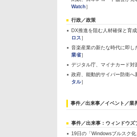
Watch
］
行政／政策
DX推進を阻む人材確保と育成の
ロス
］
音楽産業の新たな時代に即し
業省
］
デジタル庁、マイナカード対
政府、能動的サイバー防衛へ
タル
］
事件／出来事／イベント／業
事件／出来事：ウィンドウズ
19日の「Windowsブルス