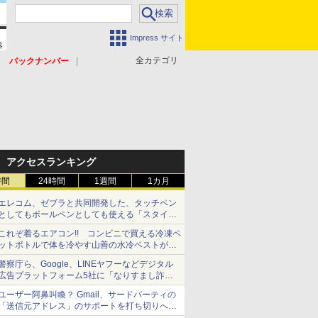
Impress サイト
全カテゴリ
バックナンバー
アクセスランキング
時間
24時間
1週間
1カ月
エレコム、ゼブラと共同開発した、タッチペン
としてもボールペンとしても使える「スタイラ
スツーウェイ」発売 iPadにも紙にも、持ち替
これぞ着るエアコン!! コンビニで買える冷凍ペ
えずに書き込める
ットボトルで体を冷やす山善の水冷ベストがロ
ードバイクにちょうどいい【ぼっち・ざ・ろー
警察庁ら、Google、LINEヤフーなどデジタル
ど！その14】【空いた時間でなにしてる？】
広告プラットフォーム5社に「なりすまし詐欺
広告」対策強化を要請 著名人の写真や映像を
ユーザー阿鼻叫喚？ Gmail、サードパーティの
使った投資詐欺などへの対策として
「送信元アドレス」のサポートを打ち切りへ
【やじうまWatch】