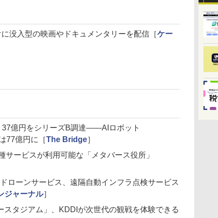
o」向けに没入型の映画やドキュメンタリーを配信［
ケー
in、37億円をシリーズB調達——AIロボット
は77億円に［
The Bridge
］
各種サービスが利用可能な「メタバース役所」
電ドローンサービス、遠隔自動インフラ点検サービス
ンジャーナル
］
スタジアム」、KDDIが次世代の観戦を体験できる