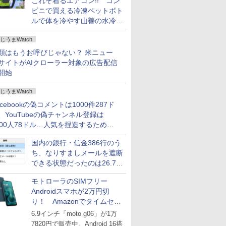
これぞ着るエアコン!! コン
ビニで買える冷凍ペットボト
ルで体を冷やす山善の水冷ベ
ストがロードバイクにちょう
じうまWatch
どいい【ぼっち・ざ・ろー
ど！その14】
類はもうお呼びじゃない？ 米ニュー
サイトがAIクローラー対象の広告配信
開始
じうまWatch
acebookの偽コメントは1000件287ド
、YouTubeの偽チャンネル登録は
000人78ドル…人気を捏造するための
格リストが公開中
国内の銀行・信金386行のう
ち、なりすましメールを遮断
できる状態だったのは26.7％
にとどまる～GMOブランド
モトローラのSIMフリー
セキュリティ調査
Androidスマホが2万円切
り！ Amazonでタイムセー
ル
6.9インチ「moto g06」が1万
7820円で販売中。Android 16搭