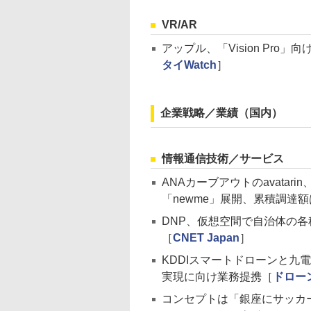
VR/AR
アップル、「Vision Pr
タイWatch
］
企業戦略／業績（国内）
情報通信技術／サービス
ANAカーブアウトのavatar
「newme」展開、累積調達額
DNP、仮想空間で自治体の
［
CNET Japan
］
KDDIスマートドローンと九
実現に向け業務提携［
ドロー
コンセプトは「銀座にサッカー