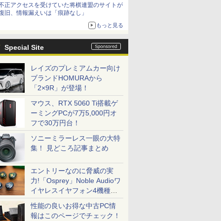
不正アクセスを受けていた将棋連盟のサイトが
復旧、情報漏えいは「痕跡なし」
もっと見る
Special Site
レイズのプレミアムカー向け
ブランドHOMURAから
「2×9R」が登場！
マウス、RTX 5060 Ti搭載ゲ
ーミングPCが7万5,000円オ
フで30万円台！
ソニーミラーレス一眼の大特
集！ 見どころ記事まとめ
エントリーなのに脅威の実
力!「Osprey」Noble Audioワ
イヤレスイヤフォン4機種を
一気に聴く
性能の良いお得な中古PC情
報はこのページでチェック！