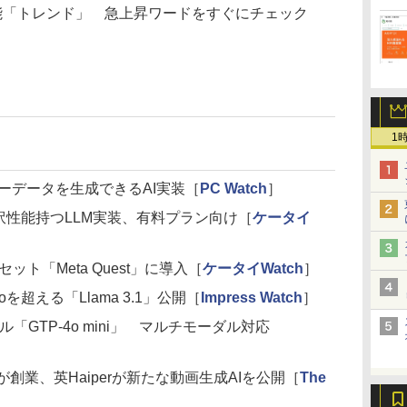
に新機能「トレンド」 急上昇ワードをすぐにチェック
1
」にベクターデータを生成できるAI実装［
PC Watch
］
る翻訳性能持つLLM実装、有料プラン向け［
ケータイ
セット「Meta Quest」に導入［
ケータイWatch
］
oを超える「Llama 3.1」公開［
Impress Watch
］
ル「GTP-4o mini」 マルチモーダル対応
究者らが創業、英Haiperが新たな動画生成AIを公開［
The