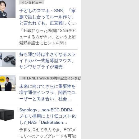
インタビュー
子どものスマホ・SNS、「家
族で話し合ってルール作り」
と言われても、正直難しくな
いですか？
「16歳になった瞬間にSNSデビ
ューする方が怖い」という上沼
紫野弁護士にヒントを聞く
持ち運び時は小さくなるスラ
イドカバー式超薄型マウス、
サンワサプライが発売
INTERNET Watch 30周年記念インタビュー
未来に向けてさらに重要性を
増す通信インフラ、関西でユ
ーザーと向き合い、社会
の“あたらしい”を起動し続け
Synology、non-ECC DDR4
る～オプテージ
メモリ採用により低コスト化
したNAS「DiskStation
neo+」シリーズ
予算を抑えて導入でき、ECCメ
モリへのアップグレードも可能