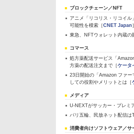
ブロックチェーン／NFT
アニメ「リコリス・リコイル」
可能性を模索［
CNET Japan
東急、NFTウォレット内蔵
コマース
処方薬配送サービス「Amaz
方薬の配送注文まで［
ケータイ
23日開始の「Amazon 
しての役割やメリットとは［
メディア
U-NEXTがサッカー・プレ
パリ五輪、民放ネット配信はTV
消費者向けソフトウェア／サ