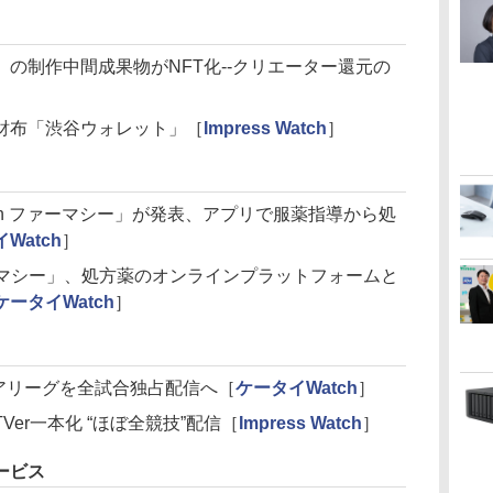
の制作中間成果物がNFT化--クリエーター還元の
］
の財布「渋谷ウォレット」［
Impress Watch
］
on ファーマシー」が発表、アプリで服薬指導から処
Watch
］
ファーマシー」、処方薬のオンラインプラットフォームと
ケータイWatch
］
ミアリーグを全試合独占配信へ［
ケータイWatch
］
er一本化 “ほぼ全競技”配信［
Impress Watch
］
ービス