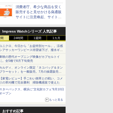
消費者庁、希少な商品を安く
販売すると見せかける偽通販
サイトに注意喚起、サイト名
とドメイン名を公表
Impress Watchシリーズ 人気記事
時間
24時間
1週間
1カ月
ユニクロ、今日から「お盆特別セール」。涼感
シアサッカーワンピース待望値下げ、撥水ギア
ショーツは1990円に
東映の歴代オープニング映像がカプセルトイ
に。全5種で8月下旬発売
カルディ、オンライン限定「ネコバッグ＆タン
ブラーセット」を一般販売。7月の抽選販売の
当選無効分
【家電レビュー】手ごわい雑草との戦い、コメ
リの草刈機で完全勝利 掃除機感覚で使えた
スターバックス、横浜に“文化財カフェ”8月10日
オープン
もっと見る
おすすめ記事