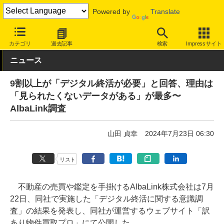
Powered by
Translate
INTERNET Watch
トピック
デジタル遺品
カテゴリ
過去記事
検索
Impressサイト
ニュース
9割以上が「デジタル終活が必要」と回答、理由は
「見られたくないデータがある」が最多〜
AlbaLink調査
山田 貞幸
2024年7月23日 06:30
リスト
不動産の売買や鑑定を手掛けるAlbaLink株式会社は7月
22日、同社で実施した「デジタル終活に関する意識調
査」の結果を発表し、同社が運営するウェブサイト「訳
あり物件買取プロ」にて公開した。