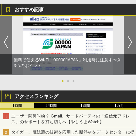
おすすめ記事
無料で使えるWi-Fi「00000JAPAN」利用時に注意すべき
3つのポイント
●
●
●
アクセスランキング
1時間
24時間
1週間
1カ月
ユーザー阿鼻叫喚？ Gmail、サードパーティの「送信元アドレ
ス」のサポートを打ち切りへ【やじうまWatch】
タイガー、魔法瓶の技術を応用した断熱材をデータセンターに提