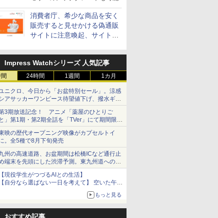
消費者庁、希少な商品を安く
販売すると見せかける偽通販
サイトに注意喚起、サイト名
とドメイン名を公表
Impress Watchシリーズ 人気記事
時間
24時間
1週間
1カ月
ユニクロ、今日から「お盆特別セール」。涼感
シアサッカーワンピース待望値下げ、撥水ギア
ショーツは1990円に
第3期放送記念！ アニメ「薬屋のひとりご
と」第1期・第2期全話を「TVer」にて期間限定
で順次無料配信開始
東映の歴代オープニング映像がカプセルトイ
に。全5種で8月下旬発売
九州の高速道路、お盆期間は松橋ICなど通行止
め端末を先頭にした渋滞予測。東九州道への迂
回は料金調整を実施
【現役学生がつづるAIとの生活】
【自分なら選ばない一日を考えて】 空いた午後
をチャッピーに捧げたら、思わぬ絶景に出会っ
もっと見る
た話
おすすめ記事