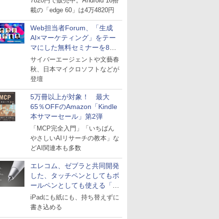
7820円で販売中。Android 16搭
載の「edge 60」は4万4820円
Web担当者Forum、「生成
AI×マーケティング」をテー
マにした無料セミナーを8月
27日にオンライン開催
サイバーエージェントや文藝春
秋、日本マイクロソフトなどが
登壇
5万冊以上が対象！ 最大
65％OFFのAmazon「Kindle
本サマーセール」第2弾
「MCP完全入門」「いちばん
やさしいAIリサーチの教本」な
どAI関連本も多数
エレコム、ゼブラと共同開発
した、タッチペンとしてもボ
ールペンとしても使える「ス
タイラスツーウェイ」発売
iPadにも紙にも、持ち替えずに
書き込める