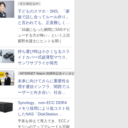
インタビュー
子どものスマホ・SNS、「家
族で話し合ってルール作り」
と言われても、正直難しくな
いですか？
「16歳になった瞬間にSNSデビ
ューする方が怖い」という上沼
紫野弁護士にヒントを聞く
持ち運び時は小さくなるスラ
イドカバー式超薄型マウス、
サンワサプライが発売
INTERNET Watch 30周年記念インタビュー
未来に向けてさらに重要性を
増す通信インフラ、関西でユ
ーザーと向き合い、社会
の“あたらしい”を起動し続け
Synology、non-ECC DDR4
る～オプテージ
メモリ採用により低コスト化
したNAS「DiskStation
neo+」シリーズ
予算を抑えて導入でき、ECCメ
モリへのアップグレードも可能