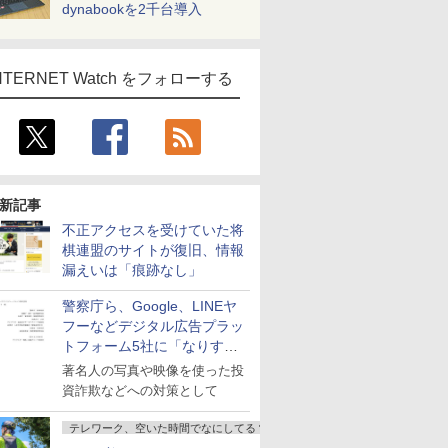
dynabookを2千台導入
NTERNET Watch をフォローする
新記事
不正アクセスを受けていた将
棋連盟のサイトが復旧、情報
漏えいは「痕跡なし」
警察庁ら、Google、LINEヤ
フーなどデジタル広告プラッ
トフォーム5社に「なりすま
し詐欺広告」対策強化を要請
著名人の写真や映像を使った投
資詐欺などへの対策として
テレワーク、空いた時間でなにしてる？