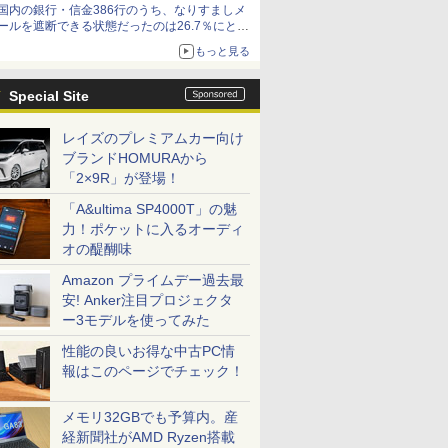
国内の銀行・信金386行のうち、なりすましメ
ールを遮断できる状態だったのは26.7％にとど
まる～GMOブランドセキュリティ調査
もっと見る
Special Site
レイズのプレミアムカー向け
ブランドHOMURAから
「2×9R」が登場！
「A&ultima SP4000T」の魅
力！ポケットに入るオーディ
オの醍醐味
Amazon プライムデー過去最
安! Anker注目プロジェクタ
ー3モデルを使ってみた
性能の良いお得な中古PC情
報はこのページでチェック！
メモリ32GBでも予算内。産
経新聞社がAMD Ryzen搭載