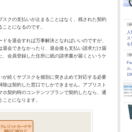
スクの支払いが止まることはなく、残された契約
や
ることになるのです。
人
ス
ドを退会すれば万事解決となればいいのですが、
を
は退会できなかったり、退会後も支払い請求だけ届
や
た、会員登録した住所に紙の請求書が届くというケ
F
ル
1
が続くサブスクを個別に突き止めて対応する必要
価
解除は契約した窓口でしかできません。アプリスト
マホ契約時のコンテンツプランで契約したなら、通
うことになります。