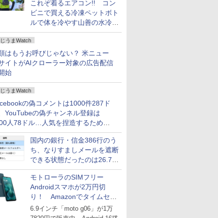
これぞ着るエアコン!! コン
ビニで買える冷凍ペットボト
ルで体を冷やす山善の水冷ベ
ストがロードバイクにちょう
じうまWatch
どいい【ぼっち・ざ・ろー
ど！その14】
類はもうお呼びじゃない？ 米ニュー
サイトがAIクローラー対象の広告配信
開始
じうまWatch
acebookの偽コメントは1000件287ド
、YouTubeの偽チャンネル登録は
000人78ドル…人気を捏造するための
格リストが公開中
国内の銀行・信金386行のう
ち、なりすましメールを遮断
できる状態だったのは26.7％
にとどまる～GMOブランド
モトローラのSIMフリー
セキュリティ調査
Androidスマホが2万円切
り！ Amazonでタイムセー
ル
6.9インチ「moto g06」が1万