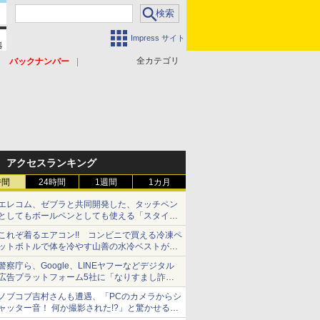
Impress サイト
全カテゴリ
バックナンバー
アクセスランキング
時間
24時間
1週間
1カ月
エレコム、ゼブラと共同開発した、タッチペン
としてもボールペンとしても使える「スタイラ
スツーウェイ」発売 iPadにも紙にも、持ち替
これぞ着るエアコン!! コンビニで買える冷凍ペ
えずに書き込める
ットボトルで体を冷やす山善の水冷ベストがロ
ードバイクにちょうどいい【ぼっち・ざ・ろー
警察庁ら、Google、LINEヤフーなどデジタル
ど！その14】【空いた時間でなにしてる？】
広告プラットフォーム5社に「なりすまし詐欺
広告」対策強化を要請 著名人の写真や映像を
ノブコブ吉村さんも遭遇、「PCのカメラからシ
使った投資詐欺などへの対策として
ャッター音！ 何か撮影された!?」と驚かせる手
口とは？【それってネット詐欺ですよ！】