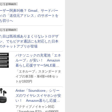
じうまWatch
ーザー阿鼻叫喚？ Gmail、サードパー
ィの「送信元アドレス」のサポートを
ち切りへ
じうまWatch
た目は既視感ありまくりなレトロデザ
ン、でもビデオ通話にも対応した日本
のチャットアプリが登場
パナソニックの充電池「エネ
ループ」が安い！ Amazon
暮らし応援サマーSALE最終
日
「エネループ」スタンダードタ
イプの単3形・単4形×4本セッ
トが1920円
Anker「Soundcore」シリー
ズのワイヤレスイヤホンが安
い！ Amazon暮らし応援サ
マーSALE
アクティブノイキャン対応
「Soundcore P31i」が4990円