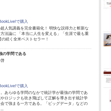
BookLive!で購入
超人気講義を完全書籍化！ 明快な説得力と斬新な
方法論に 「本当に人生を変える」「生涯で最も重
賛の続く全米ベストセラー！
強の学問である
内啓
BookLive!で購入
う。あらゆる学問のなかで統計学が最強の学問であ
威やロジックも吹き飛ばして正解を導き出す統計学
社会で強まる一方である。「ビッグデータ」などの
..