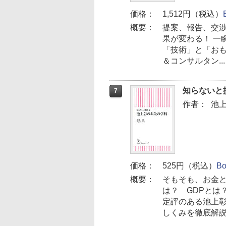
価格：
1,512円（税込）
概要：
提案、報告、交
果が変わる！ 一
「技術」と「おも
＆コンサルタン...
知らないと
7
作者：
池
価格：
525円（税込）
B
概要：
そもそも、お金
は？ GDPとは
定評のある池上
しくみを徹底解説.