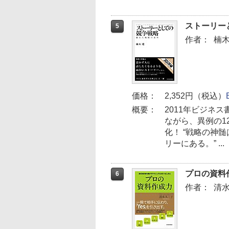
ストーリー
5
作者：
楠
価格：
2,352円（税込）
概要：
2011年ビジネ
ながら、異例の1
化！ “戦略の神
リーにある。” ...
プロの資料
6
作者：
清