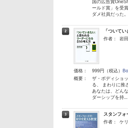
国の広告賞OneS
ールド賞」を受
ダメ社員だった。そ
「ついてい
2
作者：
岩
価格：
999円（税込）
B
概要：
ザ・ボディショ
る、 まわりに推
あなたは、どんな
ダーシップを持...
スタンフォ
3
作者：
ケ