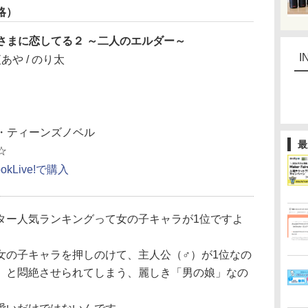
略）
さまに恋してる２ ～二人のエルダー～
I
あや / のり太
・ティーンズノベル
最
☆
ookLive!で購入
ター人気ランキングって女の子キャラが1位ですよ
女の子キャラを押しのけて、主人公（♂）が1位なの
」と悶絶させられてしまう、麗しき「男の娘」なの