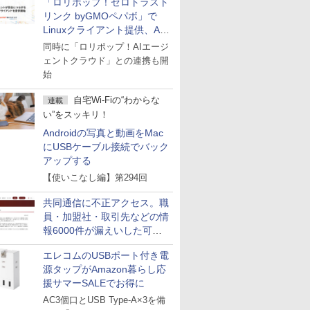
「ロリポップ！ゼロトラスト
リンク byGMOペパボ」で
Linuxクライアント提供、AI
エージェントの接続が容易に
同時に「ロリポップ！AIエージ
ェントクラウド」との連携も開
始
自宅Wi-Fiの“わからな
連載
い”をスッキリ！
Androidの写真と動画をMac
にUSBケーブル接続でバック
アップする
【使いこなし編】第294回
共同通信に不正アクセス。職
員・加盟社・取引先などの情
報6000件が漏えいした可能
性
エレコムのUSBポート付き電
源タップがAmazon暮らし応
援サマーSALEでお得に
AC3個口とUSB Type-A×3を備