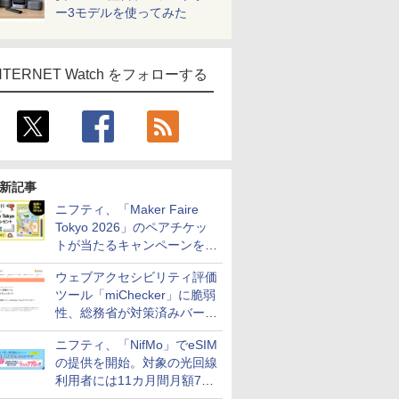
ー3モデルを使ってみた
NTERNET Watch をフォローする
新記事
ニフティ、「Maker Faire
Tokyo 2026」のペアチケッ
トが当たるキャンペーンをX
で実施。8月16日まで
ウェブアクセシビリティ評価
ツール「miChecker」に脆弱
性、総務省が対策済みバージ
ョンへの更新を呼び掛け
ニフティ、「NifMo」でeSIM
の提供を開始。対象の光回線
利用者には11カ月間月額770
円割引のキャンペーン