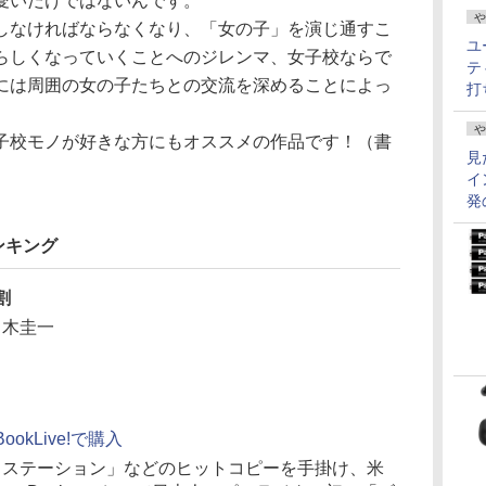
愛いだけではないんです。
や
しなければならなくなり、「女の子」を演じ通すこ
ユ
らしくなっていくことへのジレンマ、女子校ならで
テ
には周囲の女の子たちとの交流を深めることによっ
打
。
や
子校モノが好きな方にもオススメの作品です！（書
見
イ
発
ンキング
割
々木圭一
BookLive!で購入
イステーション」などのヒットコピーを手掛け、米