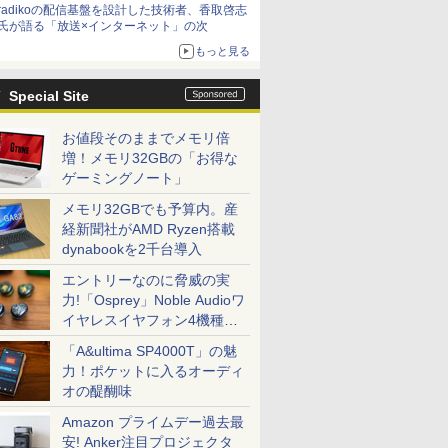
radikoの配信基盤を設計した技術者、香取啓志
氏が語る「放送×インターネット」の次
もっと見る
Special Site
お値段そのままでメモリ倍
増！メモリ32GBの「お得な
ゲーミングノート」
メモリ32GBでも予算内。産
経新聞社がAMD Ryzen搭載
dynabookを2千台導入
エントリーなのに脅威の実
力!「Osprey」Noble Audioワ
イヤレスイヤフォン4機種を
一気に聴く
「A&ultima SP4000T」の魅
力！ポケットに入るオーディ
オの醍醐味
Amazon プライムデー過去最
安! Anker注目プロジェクタ