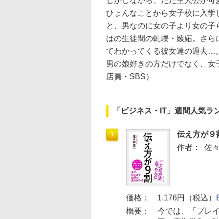
しかしながら、ただ主人公が可
ひょんなことから女子校に入学
と、男なのに女の子より女の子
はの生徒間の軋轢・嫉妬。さら
てわかってくる彼女達の過去…
男の娘好きの方だけでなく、女
店員・SBS）
「ビジネス・IT」週間人気ラ
伝え方が９
1
作者：
佐
価格：
1,176円（税込）
概要：
今では、「プレ