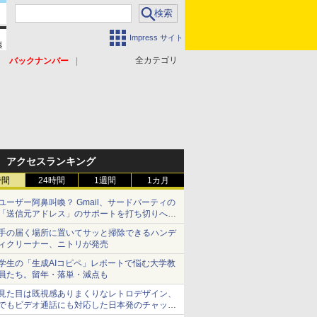
Impress サイト
全カテゴリ
バックナンバー
アクセスランキング
時間
24時間
1週間
1カ月
ユーザー阿鼻叫喚？ Gmail、サードパーティの
「送信元アドレス」のサポートを打ち切りへ
【やじうまWatch】
手の届く場所に置いてサッと掃除できるハンデ
ィクリーナー、ニトリが発売
学生の「生成AIコピペ」レポートで悩む大学教
員たち。留年・落単・減点も
見た目は既視感ありまくりなレトロデザイン、
でもビデオ通話にも対応した日本発のチャット
アプリが登場【やじうまWatch】