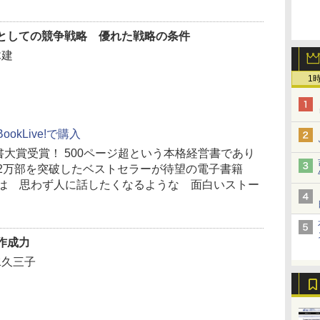
としての競争戦略 優れた戦略の条件
木建
1
BookLive!で購入
ス書大賞受賞！ 500ページ超という本格経営書であり
2万部を突破したベストセラーが待望の電子書籍
髄は 思わず人に話したくなるような 面白いストー
作成力
水久三子