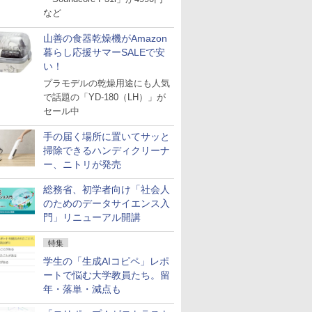
など
山善の食器乾燥機がAmazon
暮らし応援サマーSALEで安
い！
プラモデルの乾燥用途にも人気
で話題の「YD-180（LH）」が
セール中
手の届く場所に置いてサッと
掃除できるハンディクリーナ
ー、ニトリが発売
総務省、初学者向け「社会人
のためのデータサイエンス入
門」リニューアル開講
特集
学生の「生成AIコピペ」レポ
ートで悩む大学教員たち。留
年・落単・減点も