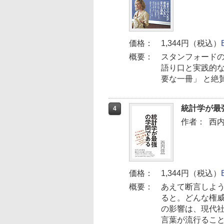
価格：
1,344円（税込）
概要：
スタンフォードの
語り口と実践的な
要な一冊」 と絶
統計学が最
4
作者：
西
価格：
1,344円（税込）
概要：
あえて断言しよ
ると。どんな権
の影響は、現代
言葉が流行ること.