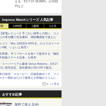
える「ECT-37-3A3WH」が1591
円など
Impress Watchシリーズ 人気記事
時間
24時間
1週間
1カ月
【家電レビュー】手ごわい雑草との戦い、コメ
リの草刈機で完全勝利 掃除機感覚で使えた
ミスド「Mrs. GREEN APPLE」のコラボドーナ
ツ4種、いよいよ発売！
吉野家、牛リブロースを熱々で提供する「極旨
牛鉄板ステーキ定食」を発売
「スーパーリアル麻雀 Venus Returns」8月27
日に発売決定。脱衣麻雀が3D×VRで復活
発売から2週間は20%オフになるセールが実施
本日発売「スヌーピー」圧縮収納ポーチ。ファ
スナー閉めるだけで着替えや荷物がスリムにま
とまる
もっと見る
おすすめ記事
無料で使えるWi-