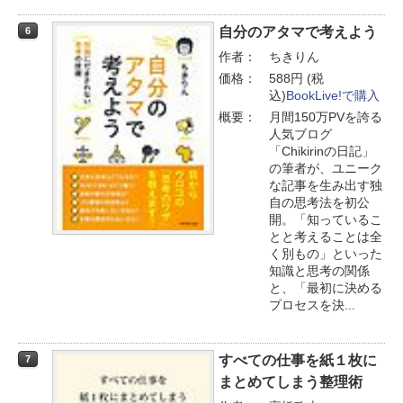
自分のアタマで考えよう
6
作者：
ちきりん
価格：
588円 (税
込)
BookLive!で購入
概要：
月間150万PVを誇る
人気ブログ
「Chikirinの日記」
の筆者が、ユニーク
な記事を生み出す独
自の思考法を初公
開。「知っているこ
とと考えることは全
く別もの」といった
知識と思考の関係
と、「最初に決める
プロセスを決...
すべての仕事を紙１枚に
7
まとめてしまう整理術