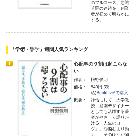
のフルコース、悪戦
苦闘の連続を、創業
者が初めて明らかに
する。
「学術・語学」週間人気ランキング
心配事の９割は起こらな
1
い
作者：
枡野俊明
価格：
840円 (税
込)
BookLive!で購入
概要：
禅僧にして、大学教
授、庭園デザイナー
としても活躍する著
者がやさしく語りか
ける「人生のコ
ツ」。◎悩むより動
く――そのほうが物