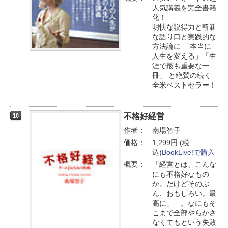
人気講義を完全書籍
化！
明快な説得力と斬新
な語り口と実践的な
方法論に 「本当に
人生を変える」「生
涯で最も重要な一
冊」 と絶賛の続く
全米ベストセラー！
不格好経営
10
作者：
南場智子
価格：
1,299円 (税
込)
BookLive!で購入
概要：
「経営とは、こんな
にも不格好なもの
か。だけどそのぶ
ん、おもしろい。最
高に」―。なにもそ
こまで全部やらかさ
なくてもという失敗