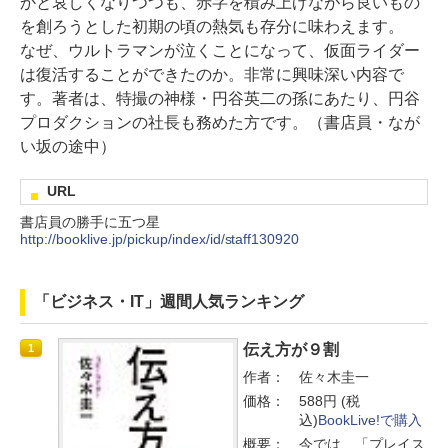
かと哀しくなりつつも、赤字を積み上げながら良いもの
を創ろうとした初期の頃の熱気も存分に味わえます。
なぜ、ウルトラマンが泣くことになって、仮面ライダー
は復活することができたのか。非常に興味深い内容で
す。著者は、特撮の神様・円谷英二の孫にあたり、円谷
プロダクションの社長も務めた方です。（書店員・なが
い坂の途中）
URL
書店員の勝手に五つ星
http://booklive.jp/pickup/index/id/staff130920
「ビジネス・IT」週間人気ランキング
伝え方が９割
1
作者：
佐々木圭一
価格：
588円 (税
込)
BookLive!で購入
概要：
今では、「プレイス