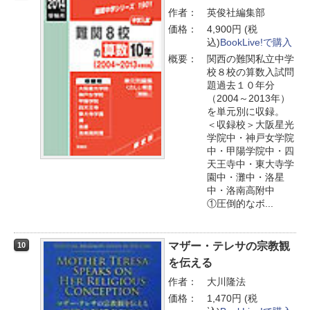
作者：
英俊社編集部
価格：
4,900円 (税
込)
BookLive!で購入
概要：
関西の難関私立中学
校８校の算数入試問
題過去１０年分
（2004～2013年）
を単元別に収録。
＜収録校＞大阪星光
学院中・神戸女学院
中・甲陽学院中・四
天王寺中・東大寺学
園中・灘中・洛星
中・洛南高附中
①圧倒的なボ...
マザー・テレサの宗教観
10
を伝える
作者：
大川隆法
価格：
1,470円 (税