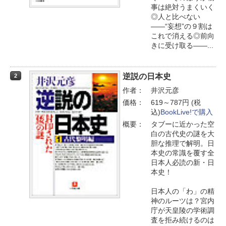
事は絶対うまくいく
◎人と比べない
――“妄想”の９割は
これで消える◎前向
きに受け取る――...
逆説の日本史
2
作者：
井沢元彦
価格：
619～787円 (税
込)
BookLive!で購入
概要：
タブーに近かった空
白の古代史の謎を大
胆な推理で解明。日
本史の常識を覆す全
日本人必読の新・日
本史！
日本人の「わ」の精
神のルーツは？宮内
庁が天皇陵の学術調
査を拒み続けるのは