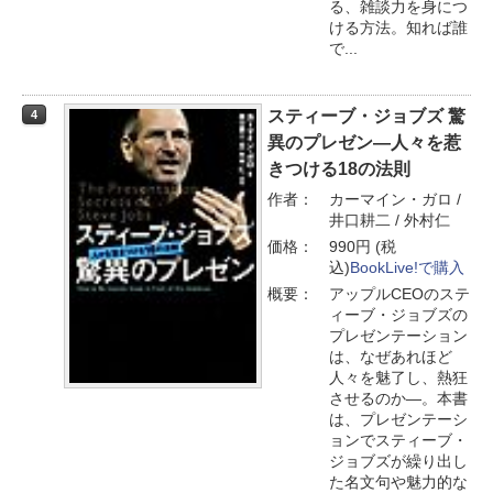
る、雑談力を身につ
ける方法。知れば誰
で...
スティーブ・ジョブズ 驚
4
異のプレゼン―人々を惹
きつける18の法則
作者：
カーマイン・ガロ /
井口耕二 / 外村仁
価格：
990円 (税
込)
BookLive!で購入
概要：
アップルCEOのステ
ィーブ・ジョブズの
プレゼンテーション
は、なぜあれほど
人々を魅了し、熱狂
させるのか―。本書
は、プレゼンテーシ
ョンでスティーブ・
ジョブズが繰り出し
た名文句や魅力的な