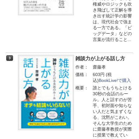
権威やロジックも吹
き飛ばして正解を導
き出す統計学の影響
は、現代社会で強ま
る一方である。「ビ
ッグデータ」などの
言葉が流行ること...
雑談力が上がる話し方
3
作者：
齋藤孝
価格：
603円 (税
込)
BookLive!で購入
概要：
誰とでもうちとける
30秒の会話のルー
ル。人と話すのが苦
手、初対面や知らな
い人だと気まずくな
る、沈黙がこわい。
そんな大学生のため
に齋藤孝教授が実際
に授業で教えてい