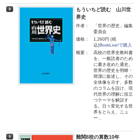
もういちど読む 山川世
8
界史
作者：
「世界の歴史」編集
委員会
価格：
1,260円 (税
込)
BookLive!で購入
概要：
高校の世界史教科書
を、一般読者のため
に書き改めた通史。
世界の歴史を明瞭・
簡潔に叙述し、その
全体像を示す。多数
のコラムを設け、現
代世界の理解に役立
つテーマを解説す
る。日々変化する世
界をとらえ、ニュ
ー...
難関8校の算数10年
9