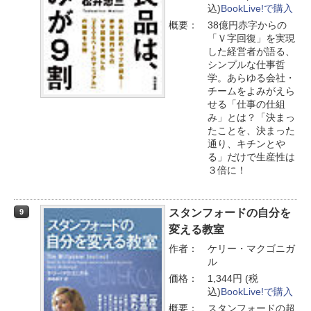
込)
BookLive!で購入
概要：
38億円赤字からの
「Ｖ字回復」を実現
した経営者が語る、
シンプルな仕事哲
学。あらゆる会社・
チームをよみがえら
せる「仕事の仕組
み」とは？「決まっ
たことを、決まった
通り、キチンとや
る」だけで生産性は
３倍に！
スタンフォードの自分を
9
変える教室
作者：
ケリー・マクゴニガ
ル
価格：
1,344円 (税
込)
BookLive!で購入
概要：
スタンフォードの超