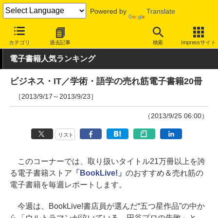
Powered by
Translate
INTERNET Watch
トピック
本・電子書籍
カテゴリ
過去記事
検索
Impressサイト
電子書籍人気ランキング
ビジネス・IT／学術・語学の売れ筋電子書籍20冊
［2013/9/17～2013/9/23］
（2013/9/25 06:00）
リスト
このコーナーでは、取り扱いタイトル21万冊以上を誇
る電子書籍ストア
「BookLive!」
のおすすめ＆売れ筋の
電子書籍を毎週レポートします。
今週は、BookLive!書店員が選んだ“五つ星作品”の中か
ら「ウルトラマンが泣いている 円谷プロの失敗」と、