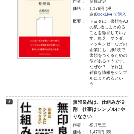
作者：
高橋政史
価格：
1,176円 (税
込)
BookLive!で購入
概要：
トヨタは、書類をA3
の紙1枚にまとめる
ことを徹底していま
す。東芝、マツダ、
マッキンゼーなどの
企業にも、紙1枚で
書類をつくるための
型があるそうです。
なぜか？ それは、
雑多な情報をシンプ
ルにまとめるとい
う...
無印良品は、仕組みが９
8
割 仕事はシンプルにや
りなさい
作者：
松井忠三
価格：
1,470円 (税