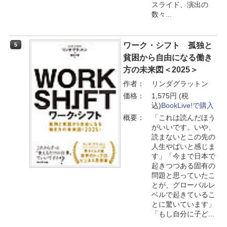
スライド、演出の
数々...
ワーク・シフト 孤独と
5
貧困から自由になる働き
方の未来図＜2025＞
作者：
リンダグラットン
価格：
1,575円 (税
込)
BookLive!で購入
概要：
「これは読んだほう
がいいです。いや、
読まないとこの先の
人生やばいと感じま
す」「今まで日本で
起きつつある固有の
問題と思っていたこ
とが、グローバルレ
ベルで起きているこ
とに驚いています」
「もし自分に子ど...