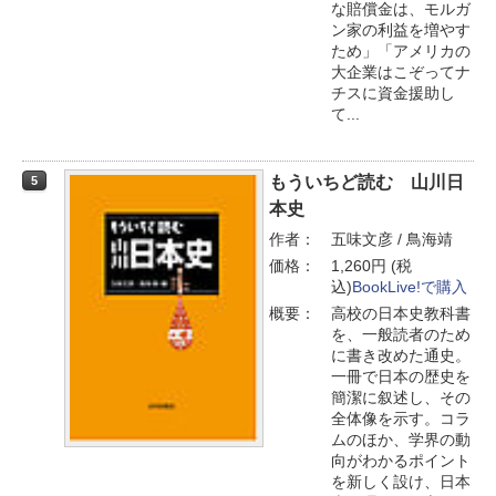
な賠償金は、モルガ
ン家の利益を増やす
ため」「アメリカの
大企業はこぞってナ
チスに資金援助し
て...
もういちど読む 山川日
5
本史
作者：
五味文彦 / 鳥海靖
価格：
1,260円 (税
込)
BookLive!で購入
概要：
高校の日本史教科書
を、一般読者のため
に書き改めた通史。
一冊で日本の歴史を
簡潔に叙述し、その
全体像を示す。コラ
ムのほか、学界の動
向がわかるポイント
を新しく設け、日本