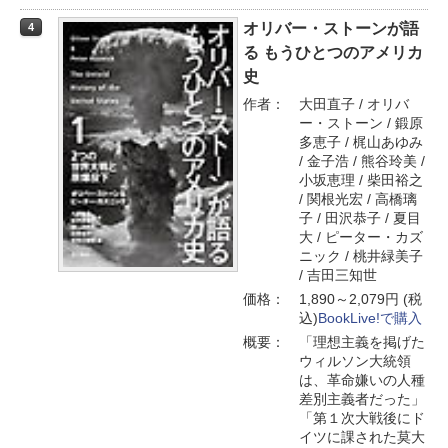
オリバー・ストーンが語
4
る もうひとつのアメリカ
史
作者：
大田直子 / オリバ
ー・ストーン / 鍛原
多恵子 / 梶山あゆみ
/ 金子浩 / 熊谷玲美 /
小坂恵理 / 柴田裕之
/ 関根光宏 / 高橋璃
子 / 田沢恭子 / 夏目
大 / ピーター・カズ
ニック / 桃井緑美子
/ 吉田三知世
価格：
1,890～2,079円 (税
込)
BookLive!で購入
概要：
「理想主義を掲げた
ウィルソン大統領
は、革命嫌いの人種
差別主義者だった」
「第１次大戦後にド
イツに課された莫大