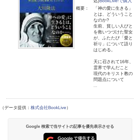
込)
BookLive!で購入
概要：
「神の愛に生きる」
とは、どういうこと
なのか?
生前、貧しい人びと
を救いつづけた聖女
が、ふたたび「愛と
祈り」について語り
はじめる。
天に召されて16年、
霊界で学んだこと
現代のキリスト教の
問題点について
...
（データ提供：
株式会社BookLive
）
Google 検索で当サイトの記事を優先表示させる