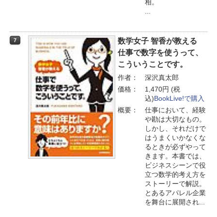
相。
...
数学女子 智香が教える
7
仕事で数字を使うって、
こういうことです。
作者：
深沢真太郎
価格：
1,470円 (税
込)
BookLive!で購入
概要：
仕事において、経験
や勘は大切なもの。
しかし、それだけで
はうまくいかなくな
るときが必ずやって
きます。本書では、
ビジネスシーンで役
立つ数学的考え方を
ストーリーで解説。
とあるアパレル企業
を舞台に展開され...