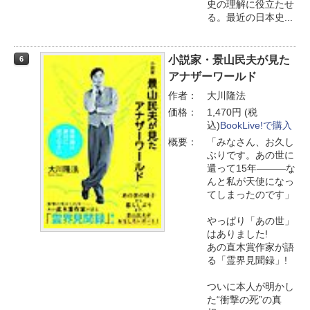
史の理解に役立たせ
る。最近の日本史...
小説家・景山民夫が見た
6
アナザーワールド
作者：
大川隆法
価格：
1,470円 (税
込)
BookLive!で購入
概要：
「みなさん、お久し
ぶりです。あの世に
還って15年―――な
んと私が天使になっ
てしまったのです」
やっぱり「あの世」
はありました!
あの直木賞作家が語
る「霊界見聞録」!
ついに本人が明かし
た“衝撃の死”の真