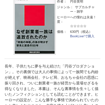
作者：
円谷英明
ジャンル：
サブカルチャ
ー・雑学
ヒーローへの憧れは永遠！
度：
☆☆☆☆☆
価格：
630円（税込）
BookLive!で購入
長年、子供たちに夢を与え続けた「円谷プロダクショ
ン」。その裏側では大人の事情によって一族間でも内紛
が絶えず、映画会社、テレビ局、おもちゃ会社の思惑に
振り回され、ついに創業者一族が経営から退場せざるを
得なくなりました。本書は、そんな裏事情を生々しく描
いたノンフィクションとしても読むことができます。ヒ
ーローの設定が、こんな勝手な事情で決められていたの