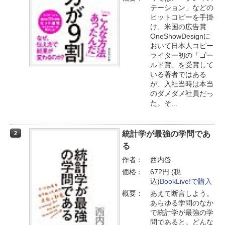
テーション」などの
ヒットコピーを手掛
け、米国の広告賞
OneShowDesignに
おいて日本人コピー
ライター初の「ゴー
ルド賞」を受賞して
いる著者ではある
が、入社当時は本当
のダメダメ社員だっ
た。そ...
統計学が最強の学問であ
2
る
作者：
西内啓
価格：
672円 (税
込)
BookLive!で購入
概要：
あえて断言しよう。
あらゆる学問のなか
で統計学が最強の学
問であると。どんな