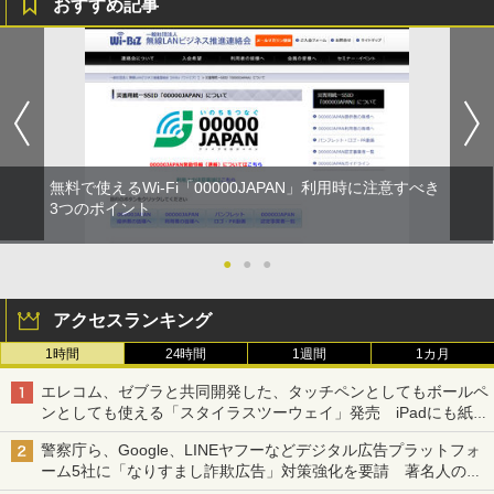
おすすめ記事
無料で使えるWi-Fi「00000JAPAN」利用時に注意すべき
3つのポイント
●
●
●
アクセスランキング
1時間
24時間
1週間
1カ月
エレコム、ゼブラと共同開発した、タッチペンとしてもボールペ
ンとしても使える「スタイラスツーウェイ」発売 iPadにも紙に
も、持ち替えずに書き込める
警察庁ら、Google、LINEヤフーなどデジタル広告プラットフォ
ーム5社に「なりすまし詐欺広告」対策強化を要請 著名人の写
真や映像を使った投資詐欺などへの対策として