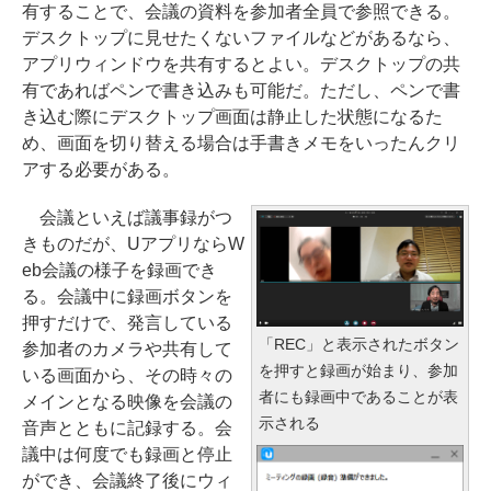
有することで、会議の資料を参加者全員で参照できる。
デスクトップに見せたくないファイルなどがあるなら、
アプリウィンドウを共有するとよい。デスクトップの共
有であればペンで書き込みも可能だ。ただし、ペンで書
き込む際にデスクトップ画面は静止した状態になるた
め、画面を切り替える場合は手書きメモをいったんクリ
アする必要がある。
会議といえば議事録がつ
きものだが、UアプリならW
eb会議の様子を録画でき
る。会議中に録画ボタンを
押すだけで、発言している
「REC」と表示されたボタン
参加者のカメラや共有して
を押すと録画が始まり、参加
いる画面から、その時々の
者にも録画中であることが表
メインとなる映像を会議の
示される
音声とともに記録する。会
議中は何度でも録画と停止
ができ、会議終了後にウィ