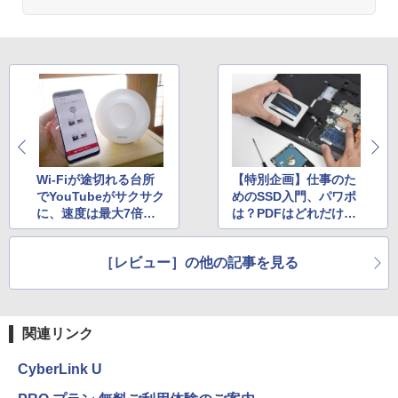
Wi-Fiが途切れる台所
【特別企画】仕事のた
でYouTubeがサクサク
めのSSD入門、パワポ
に、速度は最大7倍
は？PDFはどれだけ速
へ！ IPv6・メッシュ
くなる？ いまさら聞
両対応のWi-Fiルータ
けない「SSDの効率
［レビュー］の他の記事を見る
ーを試す
性」と「選び方」
関連リンク
CyberLink U