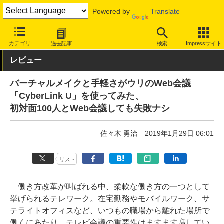
Powered by
Translate
INTERNET Watch
サービス/ソフト
ソフトウェア
ビジネスソフ
カテゴリ
過去記事
検索
Impressサイト
レビュー
バーチャルメイクと手軽さがウリのWeb会議
「CyberLink U」を使ってみた、
初対面100人とWeb会議しても失敗ナシ
佐々木 勇治
2019年1月29日 06:01
リスト
働き方改革が叫ばれる中、柔軟な働き方の一つとして
挙げられるテレワーク。在宅勤務やモバイルワーク、サ
テライトオフィスなど、いつもの職場から離れた場所で
働くにあたり、テレビ会議の重要性はますます増してい