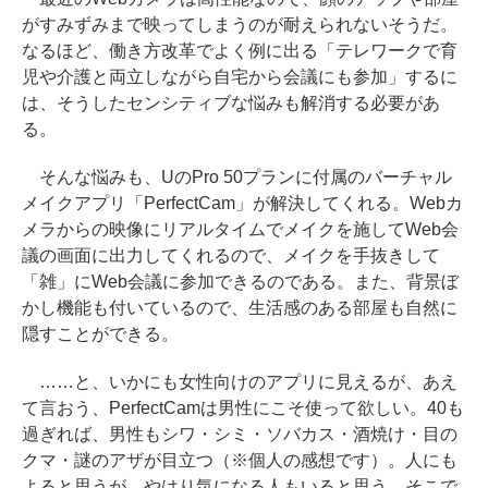
がすみずみまで映ってしまうのが耐えられないそうだ。
なるほど、働き方改革でよく例に出る「テレワークで育
児や介護と両立しながら自宅から会議にも参加」するに
は、そうしたセンシティブな悩みも解消する必要があ
る。
そんな悩みも、UのPro 50プランに付属のバーチャル
メイクアプリ「PerfectCam」が解決してくれる。Webカ
メラからの映像にリアルタイムでメイクを施してWeb会
議の画面に出力してくれるので、メイクを手抜きして
「雑」にWeb会議に参加できるのである。また、背景ぼ
かし機能も付いているので、生活感のある部屋も自然に
隠すことができる。
……と、いかにも女性向けのアプリに見えるが、あえ
て言おう、PerfectCamは男性にこそ使って欲しい。40も
過ぎれば、男性もシワ・シミ・ソバカス・酒焼け・目の
クマ・謎のアザが目立つ（※個人の感想です）。人にも
よると思うが、やはり気になる人もいると思う。そこで