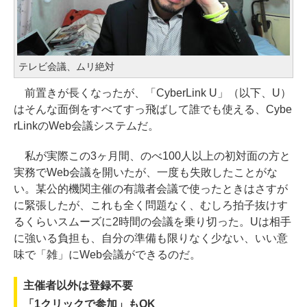
テレビ会議、ムリ絶対
前置きが長くなったが、「CyberLink U」（以下、U）
はそんな面倒をすべてすっ飛ばして誰でも使える、Cybe
rLinkのWeb会議システムだ。
私が実際この3ヶ月間、のべ100人以上の初対面の方と
実務でWeb会議を開いたが、一度も失敗したことがな
い。某公的機関主催の有識者会議で使ったときはさすが
に緊張したが、これも全く問題なく、むしろ拍子抜けす
るくらいスムーズに2時間の会議を乗り切った。Uは相手
に強いる負担も、自分の準備も限りなく少ない、いい意
味で「雑」にWeb会議ができるのだ。
主催者以外は登録不要
「1クリックで参加」もOK