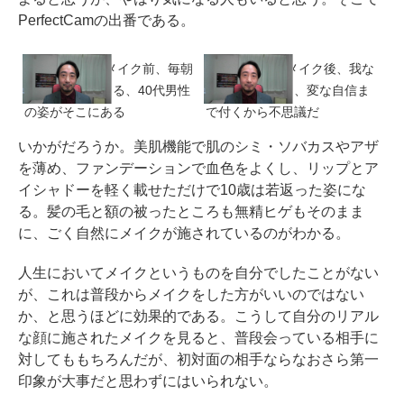
PerfectCamの出番である。
PerfectCamでメイク前、毎朝
PerfectCamでメイク後、我な
鏡の前で見かける、40代男性
がら見違えるし、変な自信ま
の姿がそこにある
で付くから不思議だ
いかがだろうか。美肌機能で肌のシミ・ソバカスやアザ
を薄め、ファンデーションで血色をよくし、リップとア
イシャドーを軽く載せただけで10歳は若返った姿にな
る。髪の毛と額の被ったところも無精ヒゲもそのまま
に、ごく自然にメイクが施されているのがわかる。
人生においてメイクというものを自分でしたことがない
が、これは普段からメイクをした方がいいのではない
か、と思うほどに効果的である。こうして自分のリアル
な顔に施されたメイクを見ると、普段会っている相手に
対してももちろんだが、初対面の相手ならなおさら第一
印象が大事だと思わずにはいられない。