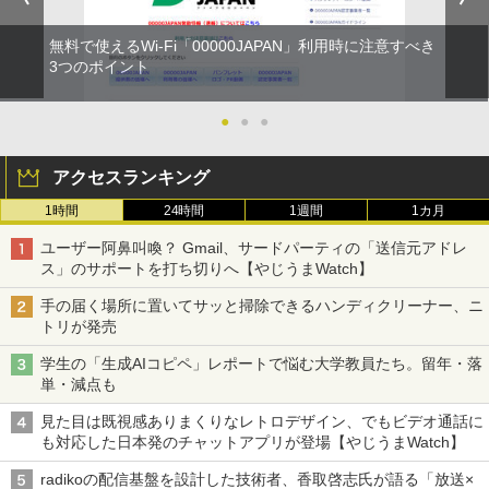
無料で使えるWi-Fi「00000JAPAN」利用時に注意すべき
3つのポイント
●
●
●
アクセスランキング
1時間
24時間
1週間
1カ月
ユーザー阿鼻叫喚？ Gmail、サードパーティの「送信元アドレ
ス」のサポートを打ち切りへ【やじうまWatch】
手の届く場所に置いてサッと掃除できるハンディクリーナー、ニ
トリが発売
学生の「生成AIコピペ」レポートで悩む大学教員たち。留年・落
単・減点も
見た目は既視感ありまくりなレトロデザイン、でもビデオ通話に
も対応した日本発のチャットアプリが登場【やじうまWatch】
radikoの配信基盤を設計した技術者、香取啓志氏が語る「放送×