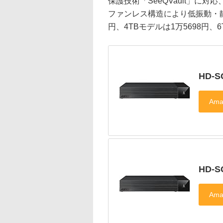
保護技術「SeeQVault」に
ファンレス構造により低振動・静
円、4TBモデルは1万5698円、6
HD-S
HD-S