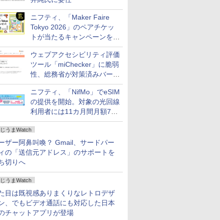
ニフティ、「Maker Faire
Tokyo 2026」のペアチケッ
トが当たるキャンペーンをX
で実施。8月16日まで
ウェブアクセシビリティ評価
ツール「miChecker」に脆弱
性、総務省が対策済みバージ
ョンへの更新を呼び掛け
ニフティ、「NifMo」でeSIM
の提供を開始。対象の光回線
利用者には11カ月間月額770
円割引のキャンペーン
じうまWatch
ーザー阿鼻叫喚？ Gmail、サードパー
ィの「送信元アドレス」のサポートを
ち切りへ
じうまWatch
た目は既視感ありまくりなレトロデザ
ン、でもビデオ通話にも対応した日本
のチャットアプリが登場