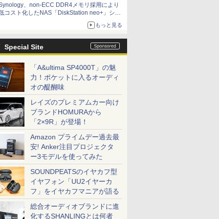
Synology、non-ECC DDR4メモリ採用により
低コスト化したNAS「DiskStation neo+」シリ
ーズ 予算を抑えて導入でき、ECCメモリへの
もっと見る
アップグレードも可能
Special Site
「A&ultima SP4000T」の魅
力！ポケットに入るオーディ
オの醍醐味
レイズのプレミアムカー向け
ブランドHOMURAから
「2×9R」が登場！
Amazon プライムデー過去最
安! Anker注目プロジェクタ
ー3モデルを使ってみた
SOUNDPEATSのイヤカフ型
イヤフォン「UU2イヤーカ
フ」をイヤカフマニアが語る
総合オーディオブランドに進
化するSHANLINGとは何者