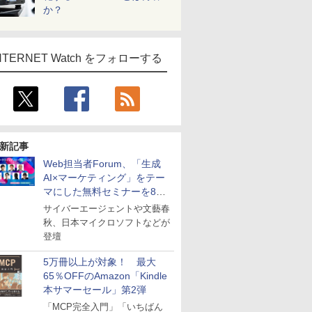
か？
NTERNET Watch をフォローする
新記事
Web担当者Forum、「生成
AI×マーケティング」をテー
マにした無料セミナーを8月
27日にオンライン開催
サイバーエージェントや文藝春
秋、日本マイクロソフトなどが
登壇
5万冊以上が対象！ 最大
65％OFFのAmazon「Kindle
本サマーセール」第2弾
「MCP完全入門」「いちばん