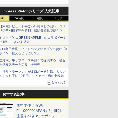
Impress Watchシリーズ 人気記事
時間
24時間
1週間
1カ月
【家電レビュー】手ごわい雑草との戦い、コメ
リの草刈機で完全勝利 掃除機感覚で使えた
ミスド「Mrs. GREEN APPLE」のコラボドーナ
ツ4種、いよいよ発売！
NTT島田社長、ソフトバンクのセブン出資に「d
ポイント使えるようにして」
吉野家、牛リブロースを熱々で提供する「極旨
牛鉄板ステーキ定食」を発売
「リサ・ラーソン」がま口ポーチ付録、大人の
おしゃれ手帖 10月号。ジャカード織の北欧猫デ
ザイン
もっと見る
おすすめ記事
無料で使えるWi-
Fi「00000JAPAN」利用時に
注意すべき3つのポイント