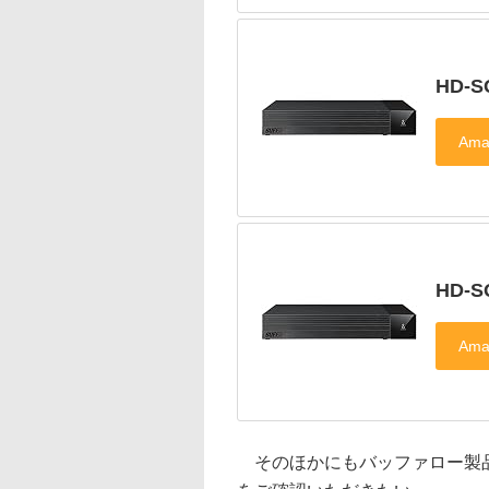
HD-S
HD-S
そのほかにもバッファロー製