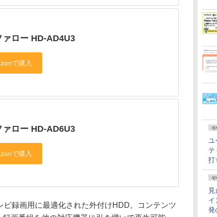
ァロー HD-AD4U3
ァロー HD-AD6U3
や
ユ
テ
打
や
見
イ
レビ録画用に最適化された外付けHDD。コンテンツ
発