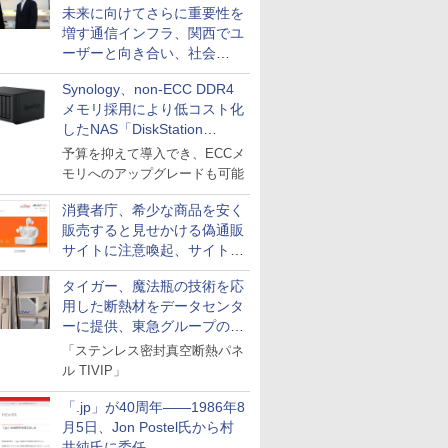
未来に向けてさらに重要性を
増す通信インフラ、関西でユ
ーザーと向き合い、社会
の“あたらしい”を起動し続け
Synology、non-ECC DDR4
る～オプテージ
メモリ採用により低コスト化
したNAS「DiskStation
neo+」シリーズ
予算を抑えて導入でき、ECCメ
モリへのアップグレードも可能
消費者庁、希少な商品を安く
販売すると見せかける偽通販
サイトに注意喚起、サイト名
とドメイン名を公表
タイガー、魔法瓶の技術を応
用した断熱材をデータセンタ
ーに提供、東急グループの実
証実験で
「ステンレス密封真空断熱パネ
ル TIVIP」
「.jp」が40周年――1986年8
月5日、Jon Postel氏から村
井純氏に委任