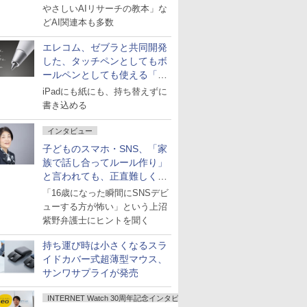
やさしいAIリサーチの教本」な
どAI関連本も多数
エレコム、ゼブラと共同開発
した、タッチペンとしてもボ
ールペンとしても使える「ス
タイラスツーウェイ」発売
iPadにも紙にも、持ち替えずに
書き込める
インタビュー
子どものスマホ・SNS、「家
族で話し合ってルール作り」
と言われても、正直難しくな
いですか？
「16歳になった瞬間にSNSデビ
ューする方が怖い」という上沼
紫野弁護士にヒントを聞く
持ち運び時は小さくなるスラ
イドカバー式超薄型マウス、
サンワサプライが発売
INTERNET Watch 30周年記念インタビュー