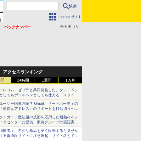
Impress サイト
全カテゴリ
バックナンバー
アクセスランキング
時間
24時間
1週間
1カ月
エレコム、ゼブラと共同開発した、タッチペン
としてもボールペンとしても使える「スタイラ
スツーウェイ」発売 iPadにも紙にも、持ち替
ユーザー阿鼻叫喚？ Gmail、サードパーティの
えずに書き込める
「送信元アドレス」のサポートを打ち切りへ
【やじうまWatch】
タイガー、魔法瓶の技術を応用した断熱材をデ
ータセンターに提供、東急グループの実証実験
で 「ステンレス密封真空断熱パネル TIVIP」
消費者庁、希少な商品を安く販売すると見せか
ける偽通販サイトに注意喚起、サイト名とドメ
イン名を公表