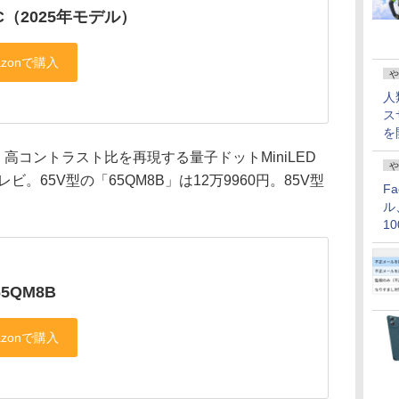
8C（2025年モデル）
や
人
ス
を
高コントラスト比を再現する量子ドットMiniLED
や
。65V型の「65QM8B」は12万9960円。85V型
F
ル
1
価
65QM8B