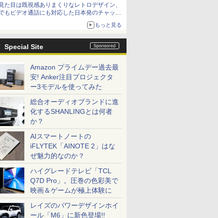
見た目は既視感ありまくりなレトロデザイン、
でもビデオ通話にも対応した日本発のチャット
アプリが登場【やじうまWatch】
もっと見る
Special Site
Amazon プライムデー過去最
安! Anker注目プロジェクタ
ー3モデルを使ってみた
総合オーディオブランドに進
化するSHANLINGとは何者
か？
AIスマートノートの
iFLYTEK「AINOTE 2」はな
ぜ魅力的なのか？
ハイグレードテレビ「TCL
Q7D Pro」。圧巻の色彩美で
映画＆ゲームが極上体験に
レイズのパワーデザインホイ
ール「M6」に新色登場!!