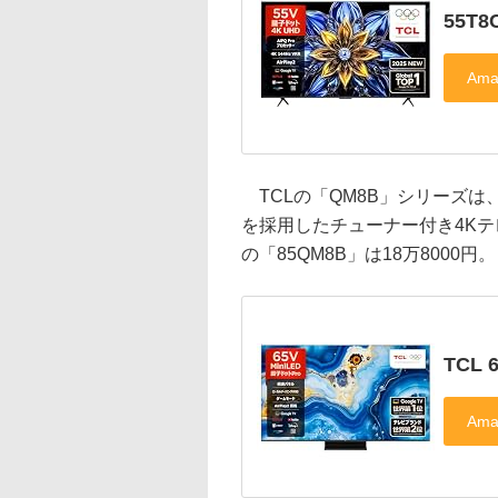
55T
TCLの「QM8B」シリーズは、
を採用したチューナー付き4Kテレビ
の「85QM8B」は18万8000円。
TCL 