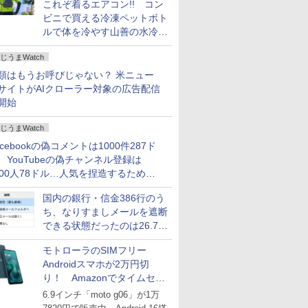
これぞ着るエアコン!! コン
ビニで買える冷凍ペットボト
ルで体を冷やす山善の水冷ベ
ストがロードバイクにちょう
じうまWatch
どいい【ぼっち・ざ・ろー
ど！その14】
類はもうお呼びじゃない？ 米ニュー
サイトがAIクローラー対象の広告配信
開始
じうまWatch
acebookの偽コメントは1000件287ド
、YouTubeの偽チャンネル登録は
000人78ドル…人気を捏造するための
格リストが公開中
国内の銀行・信金386行のう
ち、なりすましメールを遮断
できる状態だったのは26.7％
にとどまる～GMOブランド
モトローラのSIMフリー
セキュリティ調査
Androidスマホが2万円切
り！ Amazonでタイムセー
ル
6.9インチ「moto g06」が1万