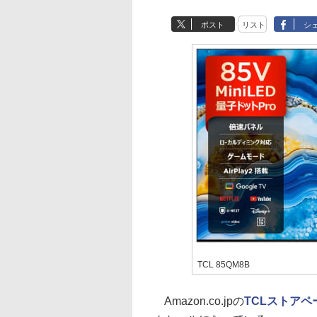
ポスト
リスト
シ
TCL 85QM8B
Amazon.co.jpの
TCLストアペ