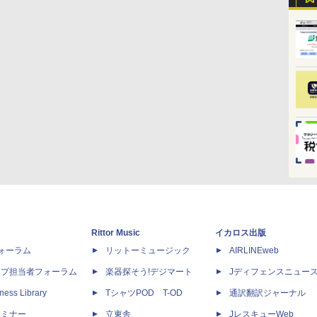
Rittor Music
イカロス出版
dフォーラム
リットーミュージック
AIRLINEweb
ップ担当者フォーラム
楽器探そう!デジマート
Jディフェンスニュー
ness Library
TシャツPOD T-OD
通訳翻訳ジャーナル
セミナー
立東舎
JレスキューWeb