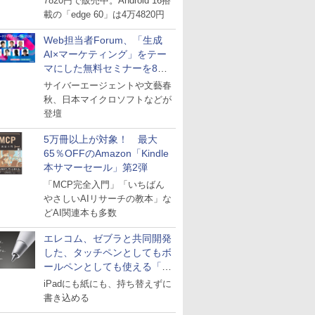
7820円で販売中。Android 16搭
載の「edge 60」は4万4820円
Web担当者Forum、「生成
AI×マーケティング」をテー
マにした無料セミナーを8月
27日にオンライン開催
サイバーエージェントや文藝春
秋、日本マイクロソフトなどが
登壇
5万冊以上が対象！ 最大
65％OFFのAmazon「Kindle
本サマーセール」第2弾
「MCP完全入門」「いちばん
やさしいAIリサーチの教本」な
どAI関連本も多数
エレコム、ゼブラと共同開発
した、タッチペンとしてもボ
ールペンとしても使える「ス
タイラスツーウェイ」発売
iPadにも紙にも、持ち替えずに
書き込める