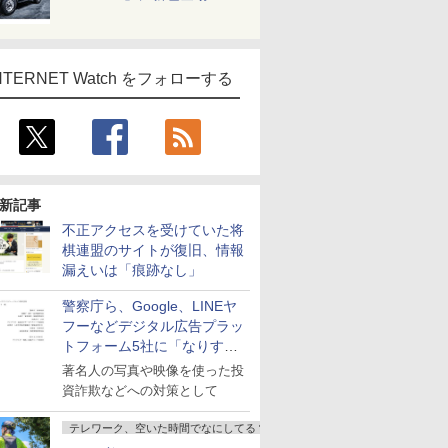
NTERNET Watch をフォローする
新記事
不正アクセスを受けていた将
棋連盟のサイトが復旧、情報
漏えいは「痕跡なし」
警察庁ら、Google、LINEヤ
フーなどデジタル広告プラッ
トフォーム5社に「なりすま
し詐欺広告」対策強化を要請
著名人の写真や映像を使った投
資詐欺などへの対策として
テレワーク、空いた時間でなにしてる？