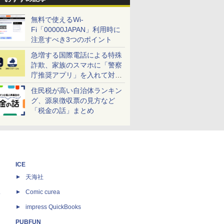
無料で使えるWi-
Fi「00000JAPAN」利用時に
注意すべき3つのポイント
急増する国際電話による特殊
詐欺、家族のスマホに「警察
庁推奨アプリ」を入れて対策
しよう！
住民税が高い自治体ランキン
グ、源泉徴収票の見方など
「税金の話」まとめ
ICE
天海社
ス
Comic curea
impress QuickBooks
PUBFUN