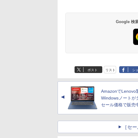
Google
ポスト
リスト
シ
AmazonでLenov
▲
Windowsノート
セール価格で販売
［セー