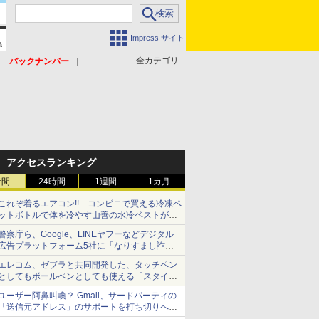
Impress サイト
全カテゴリ
バックナンバー
アクセスランキング
時間
24時間
1週間
1カ月
これぞ着るエアコン!! コンビニで買える冷凍ペ
ットボトルで体を冷やす山善の水冷ベストがロ
ードバイクにちょうどいい【ぼっち・ざ・ろー
警察庁ら、Google、LINEヤフーなどデジタル
ど！その14】【空いた時間でなにしてる？】
広告プラットフォーム5社に「なりすまし詐欺
広告」対策強化を要請 著名人の写真や映像を
エレコム、ゼブラと共同開発した、タッチペン
使った投資詐欺などへの対策として
としてもボールペンとしても使える「スタイラ
スツーウェイ」発売 iPadにも紙にも、持ち替
ユーザー阿鼻叫喚？ Gmail、サードパーティの
えずに書き込める
「送信元アドレス」のサポートを打ち切りへ
【やじうまWatch】