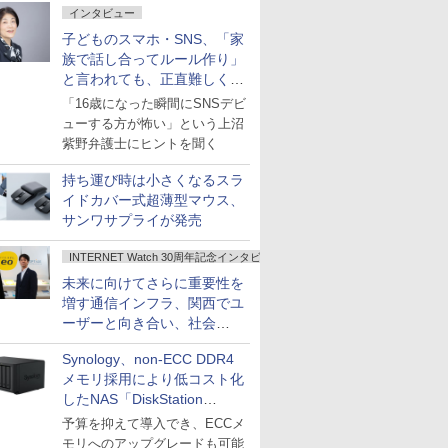
インタビュー
子どものスマホ・SNS、「家
族で話し合ってルール作り」
と言われても、正直難しくな
いですか？
「16歳になった瞬間にSNSデビ
ューする方が怖い」という上沼
紫野弁護士にヒントを聞く
持ち運び時は小さくなるスラ
イドカバー式超薄型マウス、
サンワサプライが発売
INTERNET Watch 30周年記念インタビュー
未来に向けてさらに重要性を
増す通信インフラ、関西でユ
ーザーと向き合い、社会
の“あたらしい”を起動し続け
Synology、non-ECC DDR4
る～オプテージ
メモリ採用により低コスト化
したNAS「DiskStation
neo+」シリーズ
予算を抑えて導入でき、ECCメ
モリへのアップグレードも可能