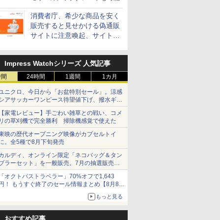
消費者庁、希少な商品を安く
販売すると見せかける偽通販
サイトに注意喚起、サイト名
とドメイン名を公表
Impress Watchシリーズ 人気記事
時間
24時間
1週間
1カ月
ユニクロ、今日から「お盆特別セール」。涼感
シアサッカーワンピース待望値下げ、撥水ギア
ショーツは1990円に
【家電レビュー】手ごわい雑草との戦い、コメ
リの草刈機で完全勝利 掃除機感覚で使えた
東映の歴代オープニング映像がカプセルトイ
に。全5種で8月下旬発売
カルディ、オンライン限定「ネコバッグ＆タン
ブラーセット」を一般販売。7月の抽選販売の
当選無効分
「オクトパストラベラー」70%オフで1,643
円！ もうすぐ終了のセール情報まとめ【8月8日
更新】
もっと見る
ニンテンドーeショップでは「大神 絶景版」が
67%オフで990円
おすすめ記事