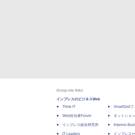
Group site links
インプレスのビジネスWeb
Think IT
SmartGri
Web担当者Forum
ネットショ
インプレス総合研究所
Impress Busi
IT Leaders
インプレス