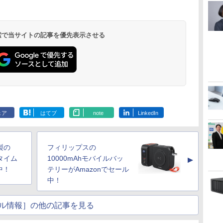
 検索で当サイトの記事を優先表示させる
ェア
はてブ
note
LinkedIn
o製の
フィリップスの
がタイム
10000mAhモバイルバッ
▲
中！
テリーがAmazonでセール
中！
ル情報］の他の記事を見る