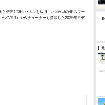
と倍速120Hzパネルを採用した55V型の4Kスマー
LM／VRR）やWチューナーも搭載した2025年モデ
I
最