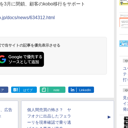
を3月に閉鎖、顧客のkobo移行をサポート
co.jp/docs/news/634312.html
 検索で当サイトの記事を優先表示させる
や
ユ
テ
打
ェア
はてブ
note
LinkedIn
や
見
イ
発
s」、広告
個人間売買の怖さ？ ヤ
ぶ
フオクに出品したフェラ
▲
ーリを現車確認で乗り逃