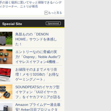
手の届く場所に置いてサッと掃除できるハンデ
ィクリーナー、ニトリが発売
もっと見る
Special Site
鳥肌ものの「DENON
HOME」サウンドを体感し
た！
エントリーなのに脅威の実
力!「Osprey」Noble Audioワ
イヤレスイヤフォン4機種を
一気に聴く
お値段そのままでメモリ倍
増！メモリ32GBの「お得な
ゲーミングノート」
SOUNDPEATSのイヤカフ型
イヤフォン「UU2イヤーカ
フ」をイヤカフマニアが語る
Amazon プライムデー過去最
安! Anker注目プロジェクタ