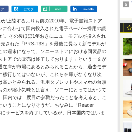
ェア
はてブ
note
LinkedIn
Koboが上陸するよりも前の2010年、電子書籍ストア
内オープンに合わせて国内投入された電子ペーパー採用の読
r」だ。その後ほぼ1年おきにニューモデルが投入され
に発売された「PRS-T3S」を最後に長らく新モデルが
この週末になって、ソニーストアにおける同製品の
ストアでの販売は終了しております」という一文が
通在庫が市場にあるとみられることから、過去モデ
に移行してはいないが、これら在庫がなくなり次
は高いとみられる。汎用タブレットやスマホの台頭
ものが縮小気味とは言え、ソニーにとってはかつて
以来、国内では二度目の参戦だったことを考えると、こ
いうことになりそうだ。ちなみに「Reader
14年にサービスを終了しているが、日本国内ではいま
。