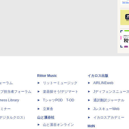
Rittor Music
イカロス出版
dフォーラム
リットーミュージック
AIRLINEweb
ップ担当者フォーラム
楽器探そう!デジマート
Jディフェンスニュー
ness Library
TシャツPOD T-OD
通訳翻訳ジャーナル
セミナー
立東舎
JレスキューWeb
 X（デジタルクロス）
山と溪谷社
イカロスアカデミー
山と溪谷オンライン
MdN