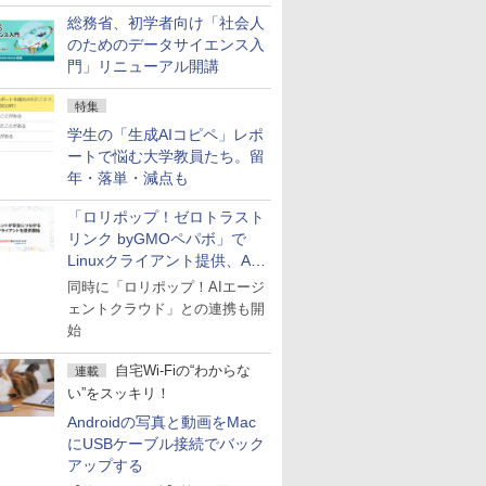
総務省、初学者向け「社会人
のためのデータサイエンス入
門」リニューアル開講
特集
学生の「生成AIコピペ」レポ
ートで悩む大学教員たち。留
年・落単・減点も
「ロリポップ！ゼロトラスト
リンク byGMOペパボ」で
Linuxクライアント提供、AI
エージェントの接続が容易に
同時に「ロリポップ！AIエージ
ェントクラウド」との連携も開
始
自宅Wi-Fiの“わからな
連載
い”をスッキリ！
Androidの写真と動画をMac
にUSBケーブル接続でバック
アップする