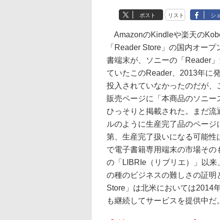
ポスト
リスト
シ
AmazonのKindleや楽天の
「Reader Store」の国
書端末が、ソニーの「Reade
ていたこのReader、2013年
投入されていなかったのだが、
販売ページに「本商品のソニー
ひっそりと掲載された。まだ流
ルのように生産完了品のページ
第、生産完了扱いになる可能性
で電子書籍専用端末の市場その
の「LIBRIe（リブリエ）」
の種のビジネスの難しさの証明と
Store」は北米においては20
も継続してサービスを提供中だ