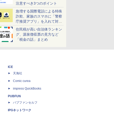
注意すべき3つのポイント
急増する国際電話による特殊
詐欺、家族のスマホに「警察
庁推奨アプリ」を入れて対策
しよう！
住民税が高い自治体ランキン
グ、源泉徴収票の見方など
「税金の話」まとめ
ICE
天海社
ス
Comic curea
impress QuickBooks
PUBFUN
パブファンセルフ
IPGネットワーク