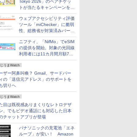
Tokyo 2026」のペアチケッ
トが当たるキャンペーンをX
で実施。8月16日まで
ウェブアクセシビリティ評価
ツール「miChecker」に脆弱
性、総務省が対策済みバージ
ョンへの更新を呼び掛け
ニフティ、「NifMo」でeSIM
の提供を開始。対象の光回線
利用者には11カ月間月額770
円割引のキャンペーン
じうまWatch
ーザー阿鼻叫喚？ Gmail、サードパー
ィの「送信元アドレス」のサポートを
ち切りへ
じうまWatch
た目は既視感ありまくりなレトロデザ
ン、でもビデオ通話にも対応した日本
のチャットアプリが登場
パナソニックの充電池「エネ
ループ」が安い！ Amazon