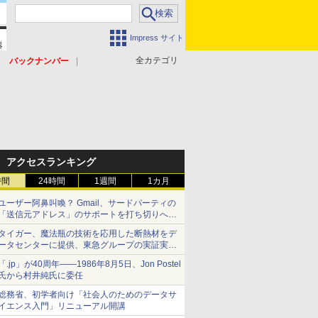
Impress サイト
全カテゴリ
バックナンバー
アクセスランキング
時間
24時間
1週間
1カ月
ユーザー阿鼻叫喚？ Gmail、サードパーティの
「送信元アドレス」のサポートを打ち切りへ
【やじうまWatch】
タイガー、魔法瓶の技術を応用した断熱材をデ
ータセンターに提供、東急グループの実証実験
で 「ステンレス密封真空断熱パネル TIVIP」
「.jp」が40周年――1986年8月5日、Jon Postel
氏から村井純氏に委任
総務省、初学者向け「社会人のためのデータサ
イエンス入門」リニューアル開講