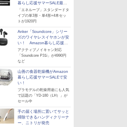
暮らし応援サマーSALE最終
日
「エネループ」スタンダードタ
イプの単3形・単4形×4本セッ
トが1920円
Anker「Soundcore」シリー
ズのワイヤレスイヤホンが安
い！ Amazon暮らし応援サ
マーSALE
アクティブノイキャン対応
「Soundcore P31i」が4990円
など
山善の食器乾燥機がAmazon
暮らし応援サマーSALEで安
い！
プラモデルの乾燥用途にも人気
で話題の「YD-180（LH）」が
セール中
手の届く場所に置いてサッと
掃除できるハンディクリーナ
ー、ニトリが発売