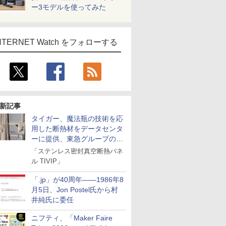
ー3モデルを使ってみた
NTERNET Watch をフォローする
新記事
タイガー、魔法瓶の技術を応
用した断熱材をデータセンタ
ーに提供、東急グループの実
証実験で
「ステンレス密封真空断熱パネ
ル TIVIP」
「.jp」が40周年――1986年8
月5日、Jon Postel氏から村
井純氏に委任
ニフティ、「Maker Faire