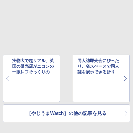
実物大で超リアル、英
同人誌即売会にぴった
国の販売店がニコンの
り、省スペースで同人
一眼レフそっくりのチ
誌を展示できる折り畳
ョコレートをオンライ
み式陳列棚がTwitterで
ン販売中
話題
［やじうまWatch］の他の記事を見る