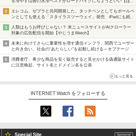
を冷やす山善の水冷ベストがロードバイクにちょうどいい【ぼっ
ち・ざ・ろーど！その14】【空いた時間でなにしてる？】
エレコム、ゼブラと共同開発した、タッチペンとしてもボールペ
ンとしても使える「スタイラスツーウェイ」発売 iPadにも紙に
も、持ち替えずに書き込める
人類はもうお呼びじゃない？ 米ニュースサイトがAIクローラー
対象の広告配信を開始【やじうまWatch】
未来に向けてさらに重要性を増す通信インフラ、関西でユーザー
と向き合い、社会の“あたらしい”を起動し続ける～オプテージ
消費者庁、希少な商品を安く販売すると見せかける偽通販サイト
に注意喚起、サイト名とドメイン名を公表
もっと見る
INTERNET Watch をフォローする
Special Site