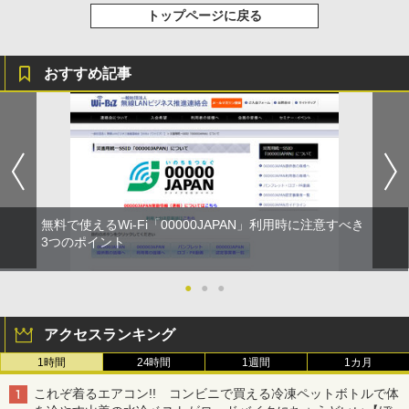
トップページに戻る
おすすめ記事
無料で使えるWi-Fi「00000JAPAN」利用時に注意すべき
3つのポイント
●
●
●
アクセスランキング
1時間
24時間
1週間
1カ月
これぞ着るエアコン!! コンビニで買える冷凍ペットボトルで体