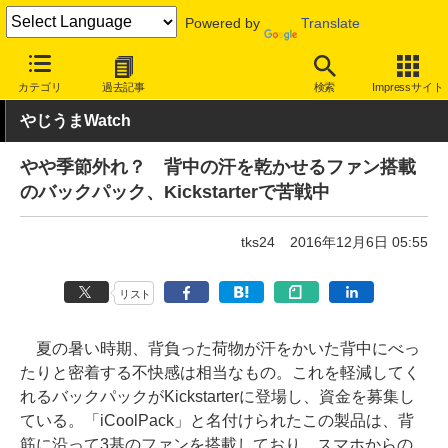
Powered by
Translate
INTERNET Watch
トピック
ネットの話題
カテゴリ
過去記事
検索
Impressサイト
やじうまWatch
やや季節外れ？ 背中の汗を乾かせるファン搭載
のバックパック、Kickstarterで苦戦中
tks24
2016年12月6日 05:55
リスト
夏の暑い時期、背負った荷物が汗をかいた背中にべっ
たりと密着する不快感は相当なもの。これを軽減してく
れるバックパックがKickstarterに登場し、資金を募集し
ている。「iCoolPack」と名付けられたこの製品は、背
筋に沿って3基のファンを搭載しており、スマホからの