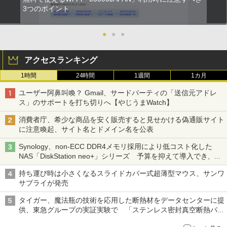
3つのポイント
●
●
●
アクセスランキング
1時間
24時間
1週間
1カ月
ユーザー阿鼻叫喚？ Gmail、サードパーティの「送信元アドレ
ス」のサポートを打ち切りへ【やじうまWatch】
消費者庁、希少な商品を安く販売すると見せかける偽通販サイト
に注意喚起、サイト名とドメイン名を公表
Synology、non-ECC DDR4メモリ採用により低コスト化した
NAS「DiskStation neo+」シリーズ 予算を抑えて導入でき、
ECCメモリへのアップグレードも可能
持ち運び時は小さくなるスライドカバー式超薄型マウス、サンワ
サプライが発売
タイガー、魔法瓶の技術を応用した断熱材をデータセンターに提
供、東急グループの実証実験で 「ステンレス密封真空断熱パネ
ル TIVIP」