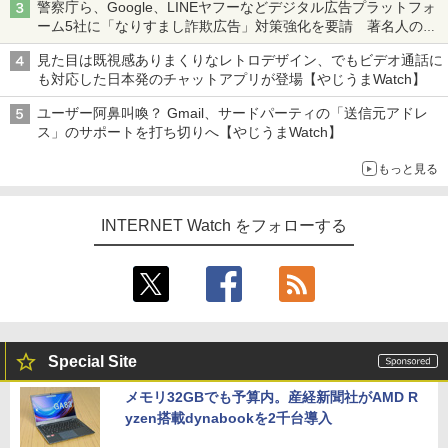
警察庁ら、Google、LINEヤフーなどデジタル広告プラットフォ
ーム5社に「なりすまし詐欺広告」対策強化を要請 著名人の写
真や映像を使った投資詐欺などへの対策として
見た目は既視感ありまくりなレトロデザイン、でもビデオ通話に
も対応した日本発のチャットアプリが登場【やじうまWatch】
ユーザー阿鼻叫喚？ Gmail、サードパーティの「送信元アドレ
ス」のサポートを打ち切りへ【やじうまWatch】
もっと見る
INTERNET Watch をフォローする
Special Site
メモリ32GBでも予算内。産経新聞社がAMD R
yzen搭載dynabookを2千台導入