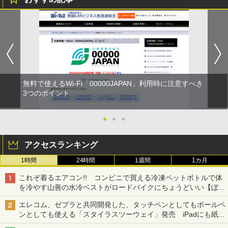
無料で使えるWi-Fi「00000JAPAN」利用時に注意すべき
3つのポイント
●
●
●
アクセスランキング
1時間
24時間
1週間
1カ月
これぞ着るエアコン!! コンビニで買える冷凍ペットボトルで体
を冷やす山善の水冷ベストがロードバイクにちょうどいい【ぼっ
ち・ざ・ろーど！その14】【空いた時間でなにしてる？】
エレコム、ゼブラと共同開発した、タッチペンとしてもボールペ
ンとしても使える「スタイラスツーウェイ」発売 iPadにも紙に
も、持ち替えずに書き込める