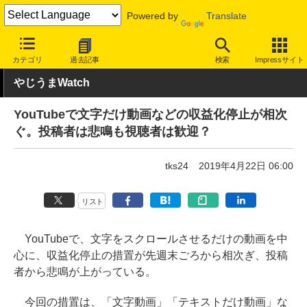
Powered by
Translate
INTERNET Watch
トピック
ネットの話題
カテゴリ
過去記事
検索
Impressサイト
やじうまWatch
YouTubeで文字だけ動画などの収益化停止が相次
ぐ。投稿者は悲鳴も視聴者は歓迎？
tks24
2019年4月22日 06:00
リスト
YouTubeで、文字をスクロールさせるだけの動画を中
心に、収益化停止の措置が先週末ごろから相次ぎ、投稿
者から悲鳴が上がっている。
今回の措置は、「文字動画」「テキストだけ動画」な