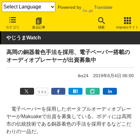
Powered by
Translate
INTERNET Watch
トピック
ネットの話題
カテゴリ
過去記事
検索
Impressサイト
やじうまWatch
高岡の銅器着色手法を採用、電子ペーパー搭載の
オーディオプレーヤーが出資募集中
tks24
2019年6月4日 06:00
リスト
電子ペーパーを採用したポータブルオーディオプレー
ヤーがMakuakeで出資を募集している。ボディには高岡
市の伝統技術である銅器着色の手法を採用するなどこだ
わりの一品だ。