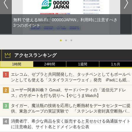
無料で使えるWi-Fi「00000JAPAN」利用時に注意すべき
3つのポイント
●
●
●
アクセスランキング
1時間
24時間
1週間
1カ月
エレコム、ゼブラと共同開発した、タッチペンとしてもボールペ
ンとしても使える「スタイラスツーウェイ」発売 iPadにも紙に
も、持ち替えずに書き込める
ユーザー阿鼻叫喚？ Gmail、サードパーティの「送信元アドレ
ス」のサポートを打ち切りへ【やじうまWatch】
タイガー、魔法瓶の技術を応用した断熱材をデータセンターに提
供、東急グループの実証実験で 「ステンレス密封真空断熱パネ
ル TIVIP」
消費者庁、希少な商品を安く販売すると見せかける偽通販サイト
に注意喚起、サイト名とドメイン名を公表