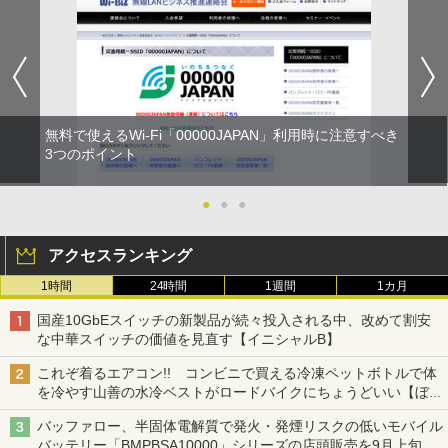
無料で使えるWi-Fi「00000JAPAN」利用時に注意すべき
3つのポイント
●
●
●
アクセスランキング
1時間
24時間
1週間
1カ月
国産10GbEスイッチの新製品が続々投入される中、改めて割安
な中華スイッチの価値を見直す【イニシャルB】
これぞ着るエアコン!! コンビニで買える冷凍ペットボトルで体
を冷やす山善の水冷ベストがロードバイクにちょうどいい【ぼっ
ち・ざ・ろーど！その14】【空いた時間でなにしてる？】
バッファロー、半固体電解質で発火・発煙リスクの低いモバイル
バッテリー「BMPBSA10000」シリーズの店頭販売を9月上旬に