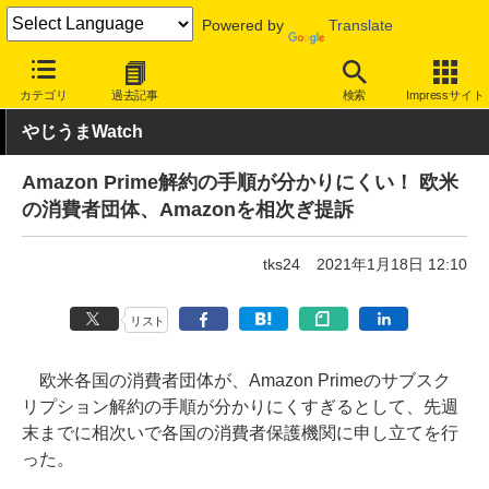
Powered by
Translate
INTERNET Watch
トピック
ネットの話題
カテゴリ
過去記事
検索
Impressサイト
やじうまWatch
Amazon Prime解約の手順が分かりにくい！ 欧米
の消費者団体、Amazonを相次ぎ提訴
tks24
2021年1月18日 12:10
リスト
欧米各国の消費者団体が、Amazon Primeのサブスク
リプション解約の手順が分かりにくすぎるとして、先週
末までに相次いで各国の消費者保護機関に申し立てを行
った。