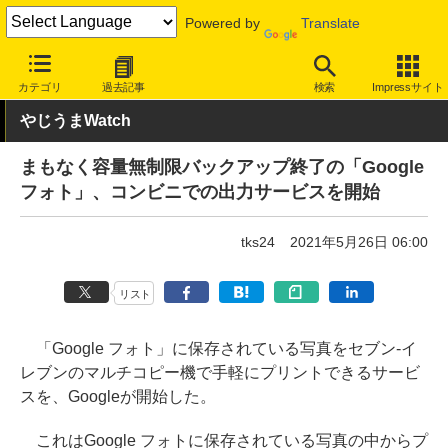
Powered by
Translate
INTERNET Watch
サービス/ソフト
サービス
画像/動画
カテゴリ
過去記事
検索
Impressサイト
やじうまWatch
まもなく容量無制限バックアップ終了の「Google
フォト」、コンビニでの出力サービスを開始
tks24
2021年5月26日 06:00
リスト
「Google フォト」に保存されている写真をセブン-イ
レブンのマルチコピー機で手軽にプリントできるサービ
スを、Googleが開始した。
これはGoogle フォトに保存されている写真の中からプ