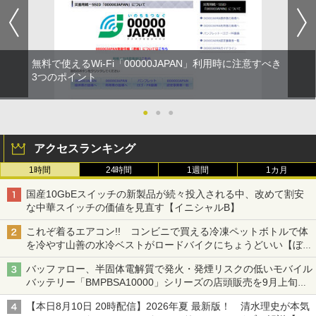
無料で使えるWi-Fi「00000JAPAN」利用時に注意すべき
3つのポイント
●
●
●
アクセスランキング
1時間
24時間
1週間
1カ月
国産10GbEスイッチの新製品が続々投入される中、改めて割安
な中華スイッチの価値を見直す【イニシャルB】
これぞ着るエアコン!! コンビニで買える冷凍ペットボトルで体
を冷やす山善の水冷ベストがロードバイクにちょうどいい【ぼっ
ち・ざ・ろーど！その14】【空いた時間でなにしてる？】
バッファロー、半固体電解質で発火・発煙リスクの低いモバイル
バッテリー「BMPBSA10000」シリーズの店頭販売を9月上旬に
開始
【本日8月10日 20時配信】2026年夏 最新版！ 清水理史が本気