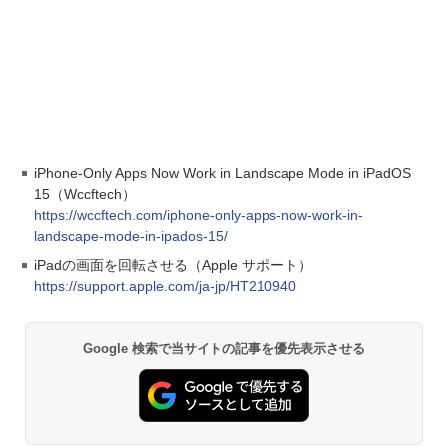
iPhone-Only Apps Now Work in Landscape Mode in iPadOS
15（Wccftech）
https://wccftech.com/iphone-only-apps-now-work-in-
landscape-mode-in-ipados-15/
iPadの画面を回転させる（Apple サポート）
https://support.apple.com/ja-jp/HT210940
Google 検索で当サイトの記事を優先表示させる