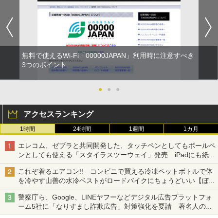
無料で使えるWi-Fi「00000JAPAN」利用時に注意すべき
3つのポイント
●
●
●
アクセスランキング
1時間
24時間
1週間
1カ月
エレコム、ゼブラと共同開発した、タッチペンとしてもボールペ
ンとしても使える「スタイラスツーウェイ」発売 iPadにも紙に
も、持ち替えずに書き込める
これぞ着るエアコン!! コンビニで買える冷凍ペットボトルで体
を冷やす山善の水冷ベストがロードバイクにちょうどいい【ぼっ
ち・ざ・ろーど！その14】【空いた時間でなにしてる？】
警察庁ら、Google、LINEヤフーなどデジタル広告プラットフォ
ーム5社に「なりすまし詐欺広告」対策強化を要請 著名人の写
真や映像を使った投資詐欺などへの対策として