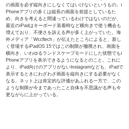
の画面を必ず縦向きにしなくてはいけないというもの。i
Phoneアプリの多くは縦長の画面を前提としているた
め、向きを考えると間違っているわけではないのだが、
最近のiPadはキーボード装着時など横向きで使う機会も
増えており、不便さを訴える声が多く上がっていた。海
外メディア「Wccftech」が伝えたところによると、新し
く登場するiPadOS 15ではこの制限が撤廃され、画面を
横向き、いわゆるランドスケープモードにした状態でもi
Phoneアプリを表示できるようになるとのこと。これに
より、iPad向けのアプリがないInstagramなども、iPadで
表示するときにわざわざ画面を縦向きにする必要がなく
なる。ネット上は肯定的な評価があふれる一方で、この
ような制限が今まであったこと自体を不思議がる声も今
更ながらに上がっている。