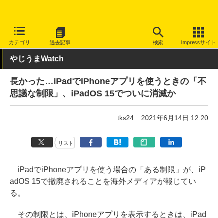
INTERNET Watch
トピック
ネットの話題
カテゴリ
過去記事
検索
Impressサイト
やじうまWatch
長かった…iPadでiPhoneアプリを使うときの「不
思議な制限」、iPadOS 15でついに消滅か
tks24
2021年6月14日 12:20
リスト
iPadでiPhoneアプリを使う場合の「ある制限」が、iP
adOS 15で撤廃されることを海外メディアが報じてい
る。
その制限とは、iPhoneアプリを表示するときは、iPad