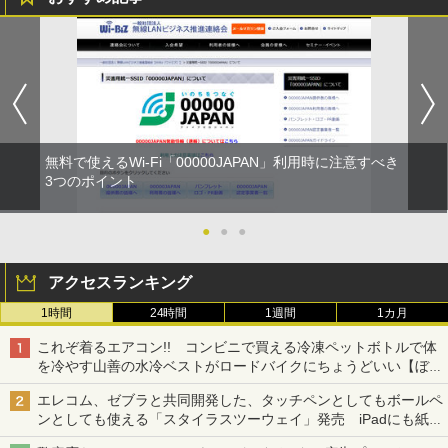
無料で使えるWi-Fi「00000JAPAN」利用時に注意すべき
3つのポイント
●
●
●
アクセスランキング
1時間
24時間
1週間
1カ月
これぞ着るエアコン!! コンビニで買える冷凍ペットボトルで体
を冷やす山善の水冷ベストがロードバイクにちょうどいい【ぼっ
ち・ざ・ろーど！その14】【空いた時間でなにしてる？】
エレコム、ゼブラと共同開発した、タッチペンとしてもボールペ
ンとしても使える「スタイラスツーウェイ」発売 iPadにも紙に
も、持ち替えずに書き込める