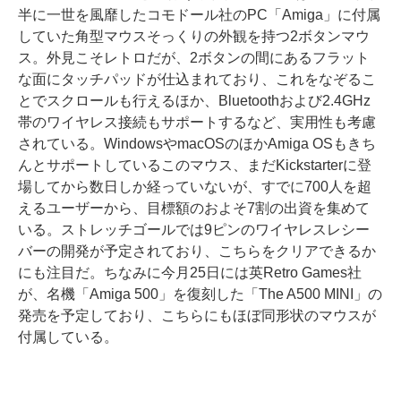
半に一世を風靡したコモドール社のPC「Amiga」に付属
していた角型マウスそっくりの外観を持つ2ボタンマウ
ス。外見こそレトロだが、2ボタンの間にあるフラット
な面にタッチパッドが仕込まれており、これをなぞるこ
とでスクロールも行えるほか、Bluetoothおよび2.4GHz
帯のワイヤレス接続もサポートするなど、実用性も考慮
されている。WindowsやmacOSのほかAmiga OSもきち
んとサポートしているこのマウス、まだKickstarterに登
場してから数日しか経っていないが、すでに700人を超
えるユーザーから、目標額のおよそ7割の出資を集めて
いる。ストレッチゴールでは9ピンのワイヤレスレシー
バーの開発が予定されており、こちらをクリアできるか
にも注目だ。ちなみに今月25日には英Retro Games社
が、名機「Amiga 500」を復刻した「The A500 MINI」の
発売を予定しており、こちらにもほぼ同形状のマウスが
付属している。