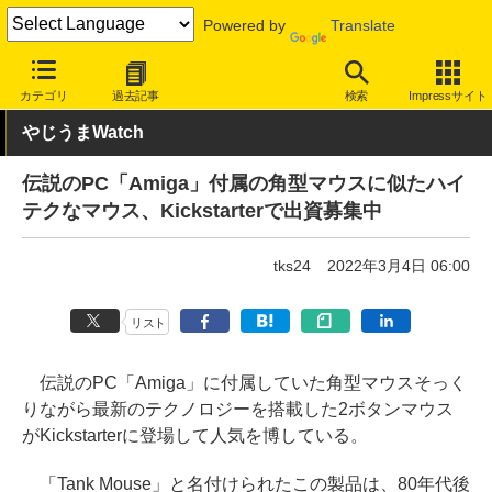
Powered by
Translate
INTERNET Watch
ハードウェア
周辺機器
カテゴリ
過去記事
検索
Impressサイト
やじうまWatch
伝説のPC「Amiga」付属の角型マウスに似たハイ
テクなマウス、Kickstarterで出資募集中
tks24
2022年3月4日 06:00
リスト
伝説のPC「Amiga」に付属していた角型マウスそっく
りながら最新のテクノロジーを搭載した2ボタンマウス
がKickstarterに登場して人気を博している。
「Tank Mouse」と名付けられたこの製品は、80年代後