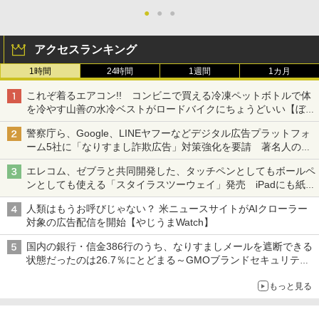
●
●
●
アクセスランキング
1時間
24時間
1週間
1カ月
これぞ着るエアコン!! コンビニで買える冷凍ペットボトルで体
を冷やす山善の水冷ベストがロードバイクにちょうどいい【ぼっ
ち・ざ・ろーど！その14】【空いた時間でなにしてる？】
警察庁ら、Google、LINEヤフーなどデジタル広告プラットフォ
ーム5社に「なりすまし詐欺広告」対策強化を要請 著名人の写
真や映像を使った投資詐欺などへの対策として
エレコム、ゼブラと共同開発した、タッチペンとしてもボールペ
ンとしても使える「スタイラスツーウェイ」発売 iPadにも紙に
も、持ち替えずに書き込める
人類はもうお呼びじゃない？ 米ニュースサイトがAIクローラー
対象の広告配信を開始【やじうまWatch】
国内の銀行・信金386行のうち、なりすましメールを遮断できる
状態だったのは26.7％にとどまる～GMOブランドセキュリティ
調査
もっと見る