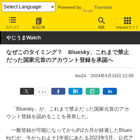
Powered by
Translate
INTERNET Watch
サービス/ソフト
サービス
SNS
カテゴリ
過去記事
検索
Impressサイト
やじうまWatch
なぜこのタイミング？ Bluesky、これまで禁止
だった国家元首のアカウント登録を承認へ
tks24
2024年4月15日 12:05
リスト
「Bluesky」が、これまで禁止だった国家元首のアカ
ウント登録を認めることを発表した。
一般登録が可能になってから約2カ月が経過したBlues
kyだが、今からおよそ1年前にあたる2023年5月、公式ア