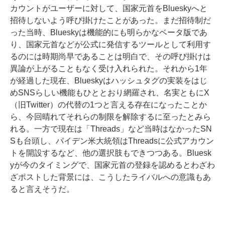
カウントがユーザーに対して、国家元首をBlueskyへと
招待しないよう呼び掛けたことがあった。まだ招待制だ
った当時、Blueskyは機能的にも明らかなベータ版であ
り、国家元首などが公式に発信するツールとして利用す
るのには時期尚早であることは明白で、その呼び掛けは
異論が上がることもなく受け入れられた。それから1年
が経過した現在、Blueskyはハッシュタグの実装をはじ
めSNSらしい機能もひととおり網羅され、名実ともにX
（旧Twitter）の代替の1つと言える存在になったことか
ら、今回晴れてそれらの制限を解除するに至ったとみら
れる。一方で現在は「Threads」など当時はなかったSN
Sも台頭し、バイデン米大統領はThreadsに公式アカウン
トを開設するなど、他の選択肢もできつつある。Bluesk
yが今のタイミングで、国家元首の登録を認めるとわざわ
ざポストした背景には、こうしたライバルへの意識もあ
ると言えそうだ。