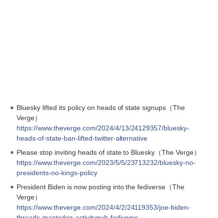
Bluesky lifted its policy on heads of state signups（The
Verge）
https://www.theverge.com/2024/4/13/24129357/bluesky-
heads-of-state-ban-lifted-twitter-alternative
Please stop inviting heads of state to Bluesky（The Verge）
https://www.theverge.com/2023/5/5/23713232/bluesky-no-
presidents-no-kings-policy
President Biden is now posting into the fediverse（The
Verge）
https://www.theverge.com/2024/4/2/24119353/joe-biden-
threads-mastodon-activitypub-fediverse