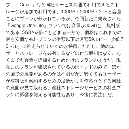
ブ」「Gmail」など同社サービス共通で利用できるスト
レージが追加で利用でき、100GB・200GB・2TBと容量
ごとにプランが分かれているが、今回新たに発表された
「Google One Lite」プランでは容量が30GBと、無料版
である15GBの2倍にとどまる一方で、価格はこれまでの
最も安価な有料プランの半額以下の月額59ルピー（約0.7
0ドル）に抑えられているのが特徴。ただし、他のユー
ザーとストレージを共有するなどの付加機能はなく、あ
くまでも容量を追加するためだけのプランのようだ。現
在このプランが確認されているのはインドのみで、ほか
の国での展開があるのかは不明だが、安くてもユーザー
が有料版を契約するための足掛かりを作ろうとする同社
の意図が見て取れる。他社ストレージサービスの料金プ
ランに影響を与える可能性もあり、今後に要注目だ。