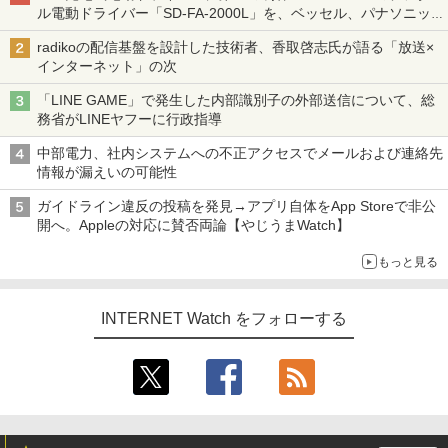
ル電動ドライバー「SD-FA-2000L」を、ベッセル、パナソニッ
クと比較してみた 【テレワークグッズ・ミニレビュー 第165
radikoの配信基盤を設計した技術者、香取啓志氏が語る「放送×
回】
インターネット」の次
「LINE GAME」で発生した内部識別子の外部送信について、総
務省がLINEヤフーに行政指導
中部電力、社内システムへの不正アクセスでメールおよび連絡先
情報が漏えいの可能性
ガイドライン違反の投稿を発見→アプリ自体をApp Storeで非公
開へ。Appleの対応に賛否両論【やじうまWatch】
もっと見る
INTERNET Watch をフォローする