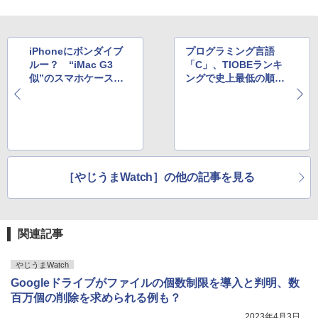
iPhoneにボンダイブ
プログラミング言語
ルー？ “iMac G3
「C」、TIOBEランキ
似”のスマホケース、
ングで史上最低の順位
早くもiPhone 16対応
へと転落。その原因と
製品が登場
は
［やじうまWatch］の他の記事を見る
関連記事
やじうまWatch
Googleドライブがファイルの個数制限を導入と判明、数
百万個の削除を求められる例も？
2023年4月3日