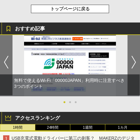
トップページに戻る
おすすめ記事
無料で使えるWi-Fi「00000JAPAN」利用時に注意すべき
3つのポイント
●
●
●
アクセスランキング
1時間
24時間
1週間
1カ月
USB充電式電動ドライバーに第三の刺客？ MAKERZのデジタ