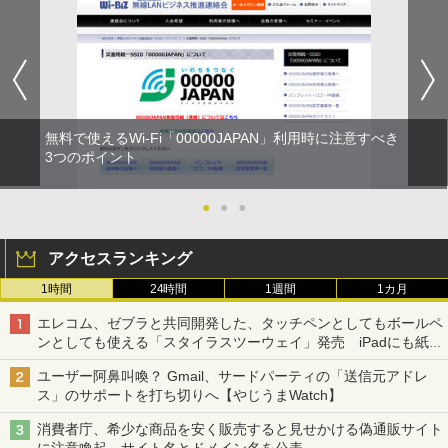
無料で使えるWi-Fi「00000JAPAN」利用時に注意すべき
3つのポイント
●
●
●
アクセスランキング
1時間
24時間
1週間
1カ月
エレコム、ゼブラと共同開発した、タッチペンとしてもボールペ
ンとしても使える「スタイラスツーウェイ」発売 iPadにも紙に
も、持ち替えずに書き込める
ユーザー阿鼻叫喚？ Gmail、サードパーティの「送信元アドレ
ス」のサポートを打ち切りへ【やじうまWatch】
消費者庁、希少な商品を安く販売すると見せかける偽通販サイト