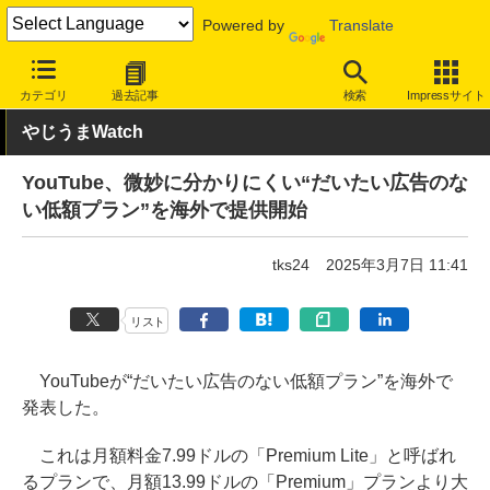
Powered by
Translate
INTERNET Watch
サービス/ソフト
サービス
画像/動画
カテゴリ
過去記事
検索
Impressサイト
やじうまWatch
YouTube、微妙に分かりにくい“だいたい広告のな
い低額プラン”を海外で提供開始
tks24
2025年3月7日 11:41
リスト
YouTubeが“だいたい広告のない低額プラン”を海外で
発表した。
これは月額料金7.99ドルの「Premium Lite」と呼ばれ
るプランで、月額13.99ドルの「Premium」プランより大