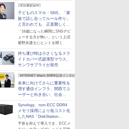
インタビュー
子どものスマホ・SNS、「家
族で話し合ってルール作り」
と言われても、正直難しくな
いですか？
「16歳になった瞬間にSNSデビ
ューする方が怖い」という上沼
紫野弁護士にヒントを聞く
持ち運び時は小さくなるスラ
イドカバー式超薄型マウス、
サンワサプライが発売
INTERNET Watch 30周年記念インタビュー
未来に向けてさらに重要性を
増す通信インフラ、関西でユ
ーザーと向き合い、社会
の“あたらしい”を起動し続け
Synology、non-ECC DDR4
る～オプテージ
メモリ採用により低コスト化
したNAS「DiskStation
neo+」シリーズ
予算を抑えて導入でき、ECCメ