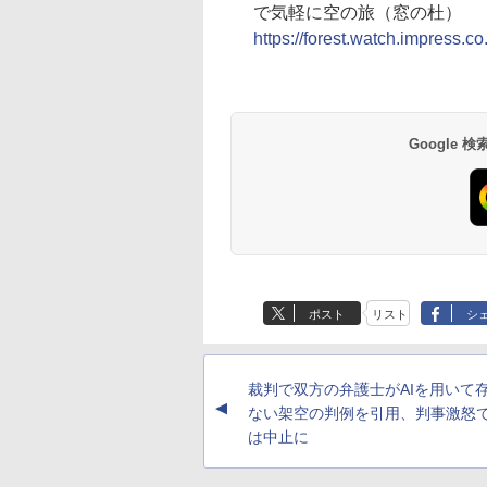
で気軽に空の旅（窓の杜）
https://forest.watch.impress.
Google
ポスト
リスト
シ
裁判で双方の弁護士がAIを用いて
▲
ない架空の判例を引用、判事激怒
は中止に