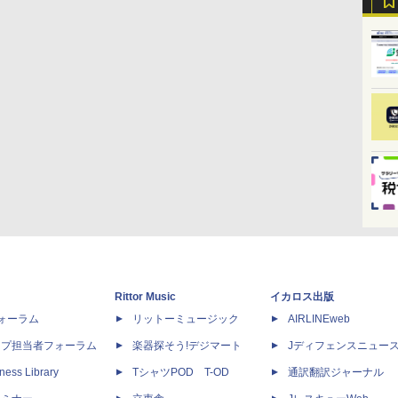
Rittor Music
イカロス出版
dフォーラム
リットーミュージック
AIRLINEweb
ップ担当者フォーラム
楽器探そう!デジマート
Jディフェンスニュー
ness Library
TシャツPOD T-OD
通訳翻訳ジャーナル