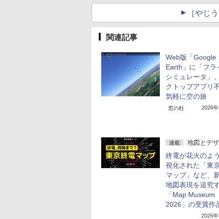
［やじう
関連記事
Web版「Google
Earth」に「フ
シミュレータ」
クトップアプリ
気軽に空の旅
2026
窓の杜
地図とデザ
連載
終電が花火のよ
視化された「東
マップ」など、
地図表現を追究
「Map Museum
2026」の受賞作
2026