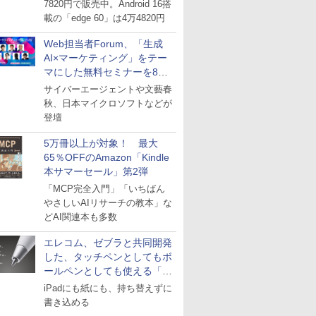
7820円で販売中。Android 16搭
載の「edge 60」は4万4820円
Web担当者Forum、「生成
AI×マーケティング」をテー
マにした無料セミナーを8月
27日にオンライン開催
サイバーエージェントや文藝春
秋、日本マイクロソフトなどが
登壇
5万冊以上が対象！ 最大
65％OFFのAmazon「Kindle
本サマーセール」第2弾
「MCP完全入門」「いちばん
やさしいAIリサーチの教本」な
どAI関連本も多数
エレコム、ゼブラと共同開発
した、タッチペンとしてもボ
ールペンとしても使える「ス
タイラスツーウェイ」発売
iPadにも紙にも、持ち替えずに
書き込める