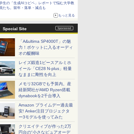
学生の「生成AIコピペ」レポートで悩む大学教
員たち。留年・落単・減点も
もっと見る
Special Site
「A&ultima SP4000T」の魅
力！ポケットに入るオーディ
オの醍醐味
レイズ鍛造1ピースアルミホ
イール「CE28 N-plus」軽量
なままに剛性を向上
メモリ32GBでも予算内。産
経新聞社がAMD Ryzen搭載
dynabookを2千台導入
Amazon プライムデー過去最
安! Anker注目プロジェクタ
ー3モデルを使ってみた
クリエイティブが作った2万
円台の“小さなピュアオーデ