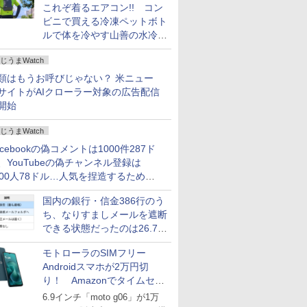
これぞ着るエアコン!! コン
ビニで買える冷凍ペットボト
ルで体を冷やす山善の水冷ベ
ストがロードバイクにちょう
じうまWatch
どいい【ぼっち・ざ・ろー
ど！その14】
類はもうお呼びじゃない？ 米ニュー
サイトがAIクローラー対象の広告配信
開始
じうまWatch
acebookの偽コメントは1000件287ド
、YouTubeの偽チャンネル登録は
000人78ドル…人気を捏造するための
格リストが公開中
国内の銀行・信金386行のう
ち、なりすましメールを遮断
できる状態だったのは26.7％
にとどまる～GMOブランド
モトローラのSIMフリー
セキュリティ調査
Androidスマホが2万円切
り！ Amazonでタイムセー
ル
6.9インチ「moto g06」が1万