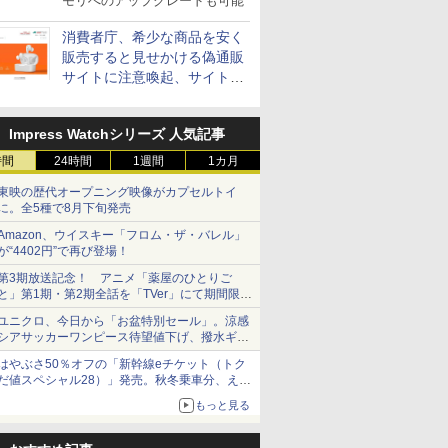
モリへのアップグレードも可能
消費者庁、希少な商品を安く
販売すると見せかける偽通販
サイトに注意喚起、サイト名
とドメイン名を公表
Impress Watchシリーズ 人気記事
時間
24時間
1週間
1カ月
東映の歴代オープニング映像がカプセルトイ
に。全5種で8月下旬発売
Amazon、ウイスキー「フロム・ザ・バレル」
が“4402円”で再び登場！
第3期放送記念！ アニメ「薬屋のひとりご
と」第1期・第2期全話を「TVer」にて期間限定
で順次無料配信開始
ユニクロ、今日から「お盆特別セール」。涼感
シアサッカーワンピース待望値下げ、撥水ギア
ショーツは1990円に
はやぶさ50％オフの「新幹線eチケット（トク
だ値スペシャル28）」発売。秋冬乗車分、えき
ねっと限定
もっと見る