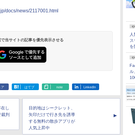
co.jp/docs/news/2117001.html
や
人
 検索で当サイトの記事を優先表示させる
ス
を
や
F
ル
1
価
ェア
はてブ
note
LinkedIn
存在し
目的地はシークレット、
で裁判
矢印だけで行き先を誘導
▲
する無料の散歩アプリが
人気上昇中