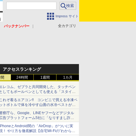
Impress サイト
全カテゴリ
バックナンバー
アクセスランキング
時間
24時間
1週間
1カ月
エレコム、ゼブラと共同開発した、タッチペン
としてもボールペンとしても使える「スタイラ
スツーウェイ」発売 iPadにも紙にも、持ち替
これぞ着るエアコン!! コンビニで買える冷凍ペ
えずに書き込める
ットボトルで体を冷やす山善の水冷ベストがロ
ードバイクにちょうどいい【ぼっち・ざ・ろー
警察庁ら、Google、LINEヤフーなどデジタル
ど！その14】【空いた時間でなにしてる？】
広告プラットフォーム5社に「なりすまし詐欺
広告」対策強化を要請 著名人の写真や映像を
iPhoneとAndroid間の「AirDrop」がついに実
使った投資詐欺などへの対策として
現！ やり方を徹底解説【自宅Wi-Fiの“わからな
い”をスッキリ！】