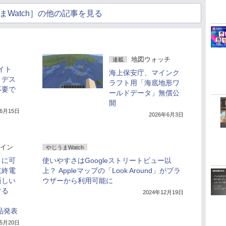
まWatch］の他の記事を見る
地図ウォッチ
連載
ライト
海上保安庁、マインク
、デス
ラフト用「海底地形ワ
不要で
ールドデータ」無償公
開
年6月15日
2026年6月3日
イン
やじうまWatch
うに可
使いやすさはGoogleストリートビュー以
京終電
上？ Appleマップの「Look Around」がブラ
新しい
ウザーから利用可能に
する
2024年12月19日
品発表
年5月20日