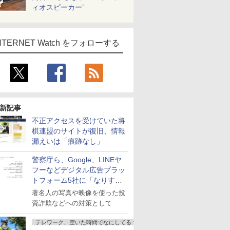
ィオスピーカー”
NTERNET Watch をフォローする
新記事
不正アクセスを受けていた将
棋連盟のサイトが復旧、情報
漏えいは「痕跡なし」
警察庁ら、Google、LINEヤ
フーなどデジタル広告プラッ
トフォーム5社に「なりすま
し詐欺広告」対策強化を要請
著名人の写真や映像を使った投
資詐欺などへの対策として
テレワーク、空いた時間でなにしてる？