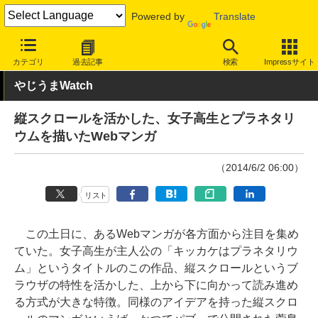
Powered by
Translate
INTERNET Watch
トピック
ネットの話題
カテゴリ
過去記事
検索
Impressサイト
やじうまWatch
縦スクロールを活かした、女子高生とプラネタリ
ウムを描いたWebマンガ
（2014/6/2 06:00）
リスト
この土日に、あるWebマンガが各方面から注目を集め
ていた。女子高生が主人公の「キッカケはプラネタリウ
ム」というタイトルのこの作品、縦スクロールというブ
ラウザの特性を活かした、上から下に向かって読み進め
る方式が大きな特徴。同様のアイデアを持った縦スクロ