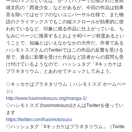
ールのマンガといえば、かつてパブーで公開された萱島
雄太氏の「西遊少女」などがあるが、今回の作品は効果
音を除いてはセリフのないユニバーサル仕様で、また物
語のクライマックスでもこの縦スクロールが効果的に使
われているなど、印象に残る作品に仕上がっている。ち
なみにページに換算するとおよそ40ページ程度あるとい
うことで、短編とはいえなかなかの大作だ。作者である
ハシモトスズさんのTwitterではこの作品の反響を受ける
形で、過去に影響を受けた作品など読者からの質問も受
け付けているようなので、ハッシュタグ「#キッカケは
プラネタリウム」とあわせてチェックしてみよう。
◇キッカケはプラネタリウム（ ハシモトスズ ホームペー
ジ）
http://www.hasimotosuzu.org/manga-1/
◇ハシモトスズ (hasimotosuzu)さんはTwitterを使ってい
ます
https://twitter.com/hasimotosuzu
◇ハッシュタグ「#キッカケはプラネタリウム」（Twitte