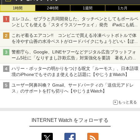
1時間
24時間
1週間
1カ月
エレコム、ゼブラと共同開発した、タッチペンとしてもボールペ
ンとしても使える「スタイラスツーウェイ」発売 iPadにも紙に
も、持ち替えずに書き込める
これぞ着るエアコン!! コンビニで買える冷凍ペットボトルで体
を冷やす山善の水冷ベストがロードバイクにちょうどいい【ぼっ
ち・ざ・ろーど！その14】【空いた時間でなにしてる？】
警察庁ら、Google、LINEヤフーなどデジタル広告プラットフォ
ーム5社に「なりすまし詐欺広告」対策強化を要請 著名人の写
真や映像を使った投資詐欺などへの対策として
ハリー・ポッターの明かりをつける呪文「ルーモス」、日本語環
境のiPhoneでもそのまま使えると話題に【やじうまWatch】
ユーザー阿鼻叫喚？ Gmail、サードパーティの「送信元アドレ
ス」のサポートを打ち切りへ【やじうまWatch】
もっと見る
INTERNET Watch をフォローする