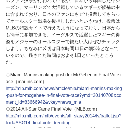
のファン投票が行われているが、日本から帰国した今シ
ーズン、マーリンズで大活躍しているマギーが候補の中
に含まれており、日本のファンにもぜひ投票してもらっ
てオールスター出場を後押ししたいというわけ。投票は
MLBの特設サイトで行えるようになっており、日本から
も簡単に参加できる。イーグルスで活躍したマギーの勇
姿をメジャーのオールスターで観たい人はぜひチェック
しよう。ちなみに〆切は日本時間11日の朝5時となって
いるので、残された時間はおよそ1日といったところ
だ。
◇Miami Marlins making push for McGehee in Final Vote r
ace（marlins.com）
http://mlb.mlb.com/news/article/mia/miami-marlins-making
-push-for-mcgehee-in-final-vote-race?ymd=20140708&co
ntent_id=83666942&vkey=news_mia
◇2014 All-Star Game Final Vote（MLB.com）
http://mlb.mlb.com/mlb/events/all_star/y2014/fv/ballot.jsp?
tcid=ASG14_final-vote_trending