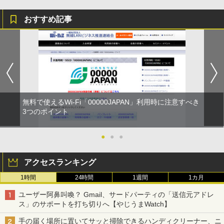
おすすめ記事
無料で使えるWi-Fi「00000JAPAN」利用時に注意すべき
3つのポイント
●
●
●
アクセスランキング
1時間
24時間
1週間
1カ月
ユーザー阿鼻叫喚？ Gmail、サードパーティの「送信元アドレ
ス」のサポートを打ち切りへ【やじうまWatch】
手の届く場所に置いてサッと掃除できるハンディクリーナー、ニ