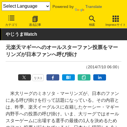
Powered by
Translate
INTERNET Watch
トピック
ネットの話題
カテゴリ
過去記事
検索
Impressサイト
やじうまWatch
元楽天マギーへのオールスターファン投票をマー
リンズが日本ファンへ呼び掛け
（2014/7/10 06:00）
リスト
米大リーグのミネソタ・マーリンズが、日本のファン
にある呼び掛けを行って話題になっている。その内容と
は、昨季、楽天イーグルスに在籍したケーシー・マギー
内野手への投票の呼び掛け。いま、大リーグではオール
スターゲームに出場する選手の最後の1人を決めるため