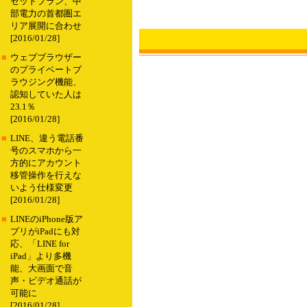
セットプラン、中
部電力の首都圏エ
リア展開に合わせ
[2016/01/28]
■
ウェブブラウザー
のプライベートブ
ラウジング機能、
認知していた人は
23.1％
[2016/01/28]
■
LINE、違う電話番
号のスマホから一
方的にアカウント
移管操作を行えな
いよう仕様変更
[2016/01/28]
■
LINEのiPhone版ア
プリがiPadにも対
応、「LINE for
iPad」より多機
能、大画面で音
声・ビデオ通話が
可能に
[2016/01/28]