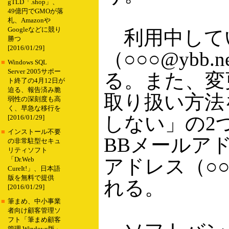
gTLD「.shop」、
49億円でGMOが落
札、Amazonや
Googleなどに競り
利用中している
勝つ
[2016/01/29]
（○○○@ybb
■
Windows SQL
Server 2005サポー
る。また、変
ト終了の4月12日が
迫る、報告済み脆
取り扱い方法
弱性の深刻度も高
く、早急な移行を
しない」の2つ
[2016/01/29]
■
インストール不要
BBメールアド
の非常駐型セキュ
リティソフト
アドレス（○○○
「Dr.Web
CureIt!」、日本語
版を無料で提供
れる。
[2016/01/29]
■
筆まめ、中小事業
者向け顧客管理ソ
フト「筆まめ顧客