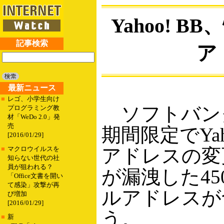
Yahoo!
記事検索
ア
最新ニュース
■
レゴ、小学生向け
ソフトバンク
プログラミング教
材「WeDo 2.0」発
売
期間限定でYa
[2016/01/29]
アドレスの変
■
マクロウイルスを
知らない世代の社
員が狙われる？
が漏洩した4
「Office文書を開い
て感染」攻撃が再
ルアドレスが
び増加
[2016/01/29]
う。
■
新