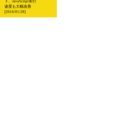
下、JavaScript実行
速度も大幅改善
[2016/01/28]