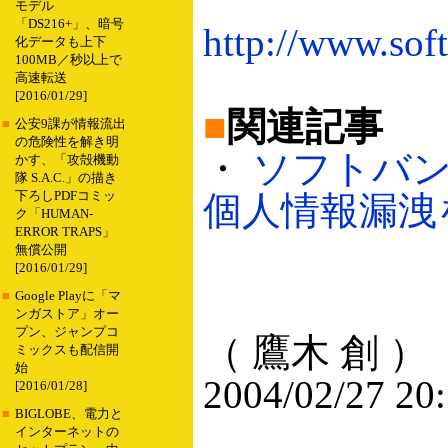
モデル
「DS216+」、暗号
http://www.sof
化データも上下
100MB／秒以上で
高速転送
[2016/01/29]
■
関連記事
■
公安9課が情報流出
の危険性を解き明
・
ソフトバンク
かす、「攻殻機動
隊 S.A.C.」の描き
下ろしPDFコミッ
個人情報漏洩を認
ク「HUMAN-
ERROR TRAPS」
無償公開
[2016/01/29]
■
Google Playに「マ
ンガストア」オー
プン、ジャンプコ
（ 鷹木 創 ）
ミックスも配信開
始
2004/02/27 20
[2016/01/28]
■
BIGLOBE、電力と
インターネットの