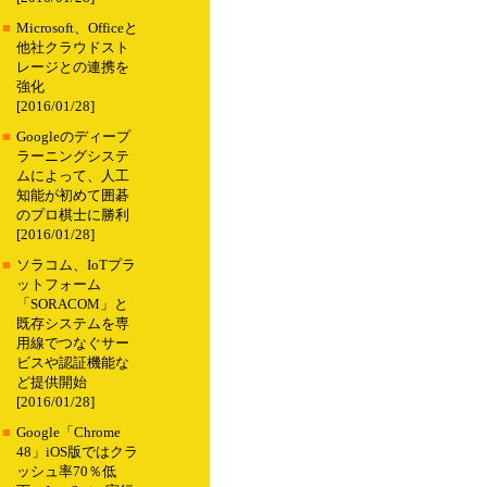
■
Microsoft、Officeと
他社クラウドスト
レージとの連携を
強化
[2016/01/28]
■
Googleのディープ
ラーニングシステ
ムによって、人工
知能が初めて囲碁
のプロ棋士に勝利
[2016/01/28]
■
ソラコム、IoTプラ
ットフォーム
「SORACOM」と
既存システムを専
用線でつなぐサー
ビスや認証機能な
ど提供開始
[2016/01/28]
■
Google「Chrome
48」iOS版ではクラ
ッシュ率70％低