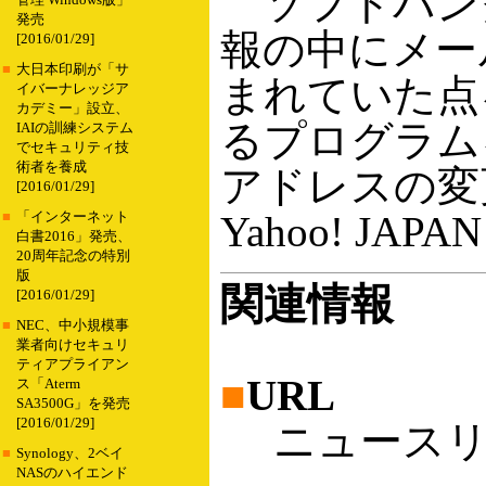
ソフトバンク
管理 Windows版」
発売
報の中にメールア
[2016/01/29]
■
大日本印刷が「サ
まれていた点
イバーナレッジア
カデミー」設立、
るプログラム
IAIの訓練システム
でセキュリティ技
術者を養成
アドレスの変
[2016/01/29]
Yahoo! J
■
「インターネット
白書2016」発売、
20周年記念の特別
版
関連情報
[2016/01/29]
■
NEC、中小規模事
業者向けセキュリ
ティアプライアン
■
URL
ス「Aterm
SA3500G」を発売
[2016/01/29]
ニュースリ
■
Synology、2ベイ
NASのハイエンド