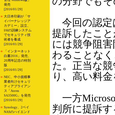
の分野でもそ
管理 Windows版」
発売
[2016/01/29]
■
大日本印刷が「サ
今回の認定は、S
イバーナレッジア
カデミー」設立、
提訴したことが
IAIの訓練システム
でセキュリティ技
術者を養成
には競争阻害
[2016/01/29]
わることなく
■
「インターネット
白書2016」発売、
20周年記念の特別
た。正当な競
版
[2016/01/29]
り、高い料金
■
NEC、中小規模事
業者向けセキュリ
ティアプライアン
ス「Aterm
一方Micro
SA3500G」を発売
[2016/01/29]
判所に提訴す
■
Synology、2ベイ
NASのハイエンド