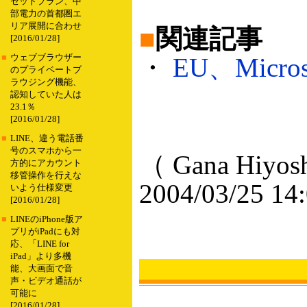
セットプラン、中
部電力の首都圏エ
リア展開に合わせ
■
関連記事
[2016/01/28]
■
ウェブブラウザー
・
EU、Micr
のプライベートブ
ラウジング機能、
認知していた人は
23.1％
[2016/01/28]
■
LINE、違う電話番
号のスマホから一
（ Gana Hiyos
方的にアカウント
移管操作を行えな
2004/03/25 14
いよう仕様変更
[2016/01/28]
■
LINEのiPhone版ア
プリがiPadにも対
応、「LINE for
iPad」より多機
能、大画面で音
声・ビデオ通話が
可能に
[2016/01/28]