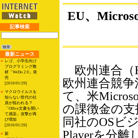
EU、Micr
記事検索
最新ニュース
■
レゴ、小学生向け
欧州連合（E
プログラミング教
材「WeDo 2.0」発
売
欧州連合競争
[2016/01/29]
て、米Micro
■
マクロウイルスを
知らない世代の社
員が狙われる？
の課徴金の支
「Office文書を開い
て感染」攻撃が再
同社のOSビジ
び増加
[2016/01/29]
Playerを分
■
新