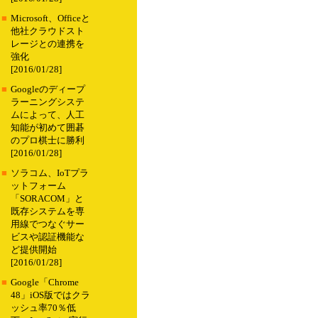
■
Microsoft、Officeと
他社クラウドスト
レージとの連携を
強化
[2016/01/28]
■
Googleのディープ
ラーニングシステ
ムによって、人工
知能が初めて囲碁
のプロ棋士に勝利
[2016/01/28]
■
ソラコム、IoTプラ
ットフォーム
「SORACOM」と
既存システムを専
用線でつなぐサー
ビスや認証機能な
ど提供開始
[2016/01/28]
■
Google「Chrome
48」iOS版ではクラ
ッシュ率70％低