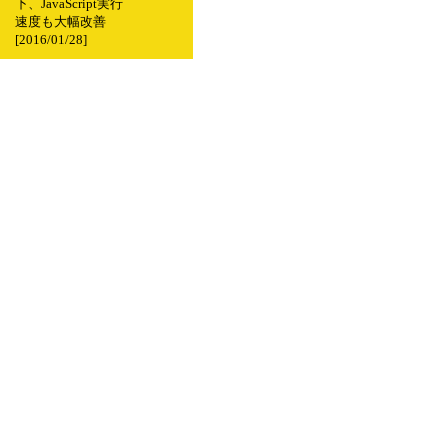
下、JavaScript実行
速度も大幅改善
[2016/01/28]