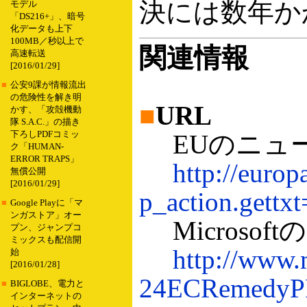
決には数年か
モデル
「DS216+」、暗号
化データも上下
100MB／秒以上で
関連情報
高速転送
[2016/01/29]
■
公安9課が情報流出
の危険性を解き明
■
URL
かす、「攻殻機動
隊 S.A.C.」の描き
下ろしPDFコミッ
EUのニュ
ク「HUMAN-
ERROR TRAPS」
http://europ
無償公開
[2016/01/29]
p_action.gett
■
Google Playに「マ
ンガストア」オー
Microso
プン、ジャンプコ
ミックスも配信開
http://www.
始
[2016/01/28]
24ECRemedyP
■
BIGLOBE、電力と
インターネットの