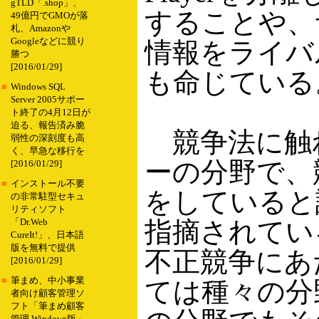
gTLD「.shop」、
することや、
49億円でGMOが落
札、Amazonや
Googleなどに競り
情報をライバ
勝つ
[2016/01/29]
も命じている
■
Windows SQL
Server 2005サポー
ト終了の4月12日が
迫る、報告済み脆
競争法に触れ
弱性の深刻度も高
く、早急な移行を
ーの分野で、
[2016/01/29]
■
インストール不要
をしていると
の非常駐型セキュ
リティソフト
指摘されているW
「Dr.Web
CureIt!」、日本語
版を無料で提供
不正競争にあ
[2016/01/29]
■
筆まめ、中小事業
ては種々の分
者向け顧客管理ソ
フト「筆まめ顧客