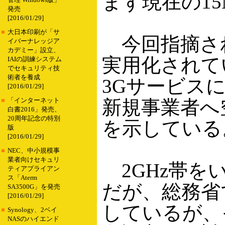
まず現在の15
管理 Windows版」
発売
[2016/01/29]
■
大日本印刷が「サ
今回指摘された
イバーナレッジア
カデミー」設立、
実用化されて
IAIの訓練システム
でセキュリティ技
術者を養成
3Gサービス
[2016/01/29]
新規事業者へ
■
「インターネット
白書2016」発売、
20周年記念の特別
を示している
版
[2016/01/29]
■
NEC、中小規模事
業者向けセキュリ
2GHz帯を
ティアプライアン
ス「Aterm
だが、総務省
SA3500G」を発売
[2016/01/29]
しているが、
■
Synology、2ベイ
NASのハイエンド