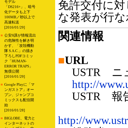
免許交付に対
モデル
「DS216+」、暗号
化データも上下
な発表が行な
100MB／秒以上で
高速転送
[2016/01/29]
関連情報
■
公安9課が情報流出
の危険性を解き明
かす、「攻殻機動
隊 S.A.C.」の描き
下ろしPDFコミッ
■
URL
ク「HUMAN-
ERROR TRAPS」
USTR ニ
無償公開
[2016/01/29]
http://www.
■
Google Playに「マ
ンガストア」オー
USTR 報
プン、ジャンプコ
ミックスも配信開
始
[2016/01/28]
http://www.ust
■
BIGLOBE、電力と
インターネットの