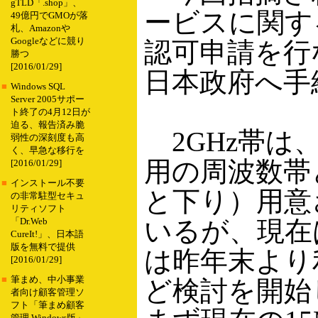
gTLD「.shop」、
ービスに関す
49億円でGMOが落
札、Amazonや
Googleなどに競り
認可申請を行
勝つ
[2016/01/29]
日本政府へ手
■
Windows SQL
Server 2005サポー
ト終了の4月12日が
迫る、報告済み脆
2GHz帯は
弱性の深刻度も高
く、早急な移行を
用の周波数帯
[2016/01/29]
■
インストール不要
と下り）用意
の非常駐型セキュ
リティソフト
いるが、現在
「Dr.Web
CureIt!」、日本語
版を無料で提供
は昨年末より
[2016/01/29]
■
筆まめ、中小事業
ど検討を開始
者向け顧客管理ソ
フト「筆まめ顧客