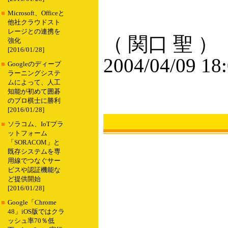
■
Microsoft、Officeと
他社クラウドスト
レージとの連携を
（ 関口 聖 ）
強化
[2016/01/28]
2004/04/09 18
■
Googleのディープ
ラーニングシステ
ムによって、人工
知能が初めて囲碁
のプロ棋士に勝利
[2016/01/28]
■
ソラコム、IoTプラ
ットフォーム
「SORACOM」と
既存システムを専
用線でつなぐサー
ビスや認証機能な
ど提供開始
[2016/01/28]
■
Google「Chrome
48」iOS版ではクラ
ッシュ率70％低