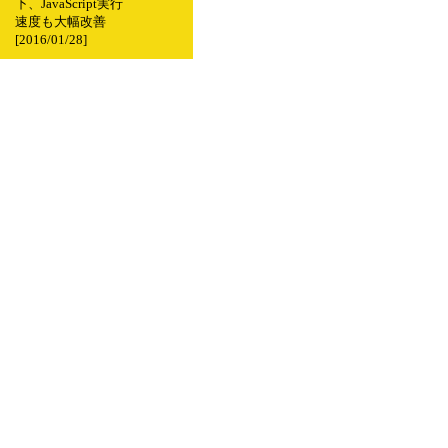
下、JavaScript実行
速度も大幅改善
[2016/01/28]