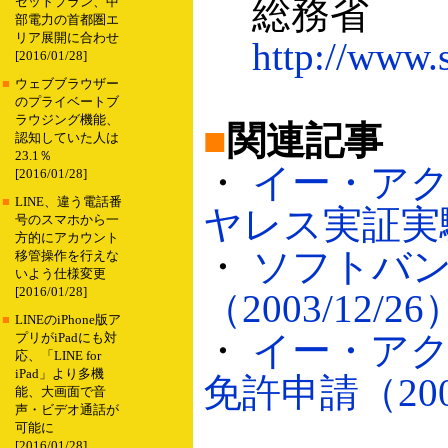
総務省
セットプラン、中
部電力の首都圏エ
リア展開に合わせ
http://www.
[2016/01/28]
■
ウェブブラウザー
のプライベートブ
ラウジング機能、
■
関連記事
認知していた人は
23.1％
・
イー・アク
[2016/01/28]
■
LINE、違う電話番
ヤレス実証実験（
号のスマホから一
方的にアカウント
・
ソフトバン
移管操作を行えな
いよう仕様変更
[2016/01/28]
（2003/12/26
■
LINEのiPhone版ア
・
イー・アク
プリがiPadにも対
応、「LINE for
iPad」より多機
免許申請（2003
能、大画面で音
声・ビデオ通話が
可能に
[2016/01/28]