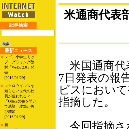
米通商代表
記事検索
最新ニュース
■
レゴ、小学生向け
米国通商代表部（US
プログラミング教
材「WeDo 2.0」発
売
7日発表の報
[2016/01/29]
ビスにおいて
■
マクロウイルスを
知らない世代の社
員が狙われる？
指摘した。
「Office文書を開い
て感染」攻撃が再
び増加
[2016/01/29]
今回指摘され
■
新