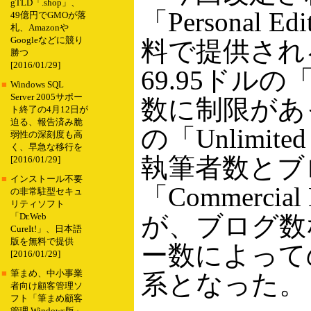
gTLD「.shop」、
「Personal E
49億円でGMOが落
札、Amazonや
Googleなどに競り
料で提供される「L
勝つ
[2016/01/29]
69.95ドルの「
■
Windows SQL
Server 2005サポー
数に制限があ
ト終了の4月12日が
迫る、報告済み脆
の「Unlimite
弱性の深刻度も高
く、早急な移行を
執筆者数とブ
[2016/01/29]
■
インストール不要
「Commerci
の非常駐型セキュ
リティソフト
が、ブログ数
「Dr.Web
CureIt!」、日本語
版を無料で提供
ー数によって
[2016/01/29]
■
筆まめ、中小事業
系となった。
者向け顧客管理ソ
フト「筆まめ顧客