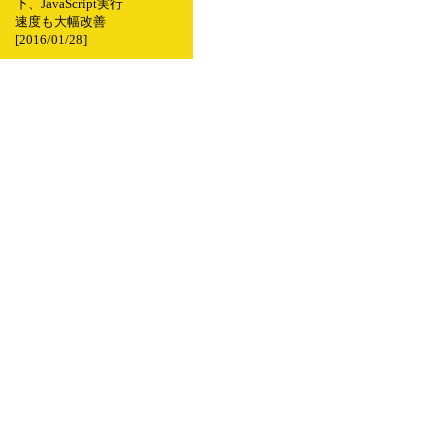
下、JavaScript実行
速度も大幅改善
[2016/01/28]