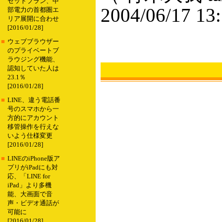
セットプラン、中
2004/06/17 13
部電力の首都圏エ
リア展開に合わせ
[2016/01/28]
■
ウェブブラウザー
のプライベートブ
ラウジング機能、
認知していた人は
23.1％
[2016/01/28]
■
LINE、違う電話番
号のスマホから一
方的にアカウント
移管操作を行えな
いよう仕様変更
[2016/01/28]
■
LINEのiPhone版ア
プリがiPadにも対
応、「LINE for
iPad」より多機
能、大画面で音
声・ビデオ通話が
可能に
[2016/01/28]