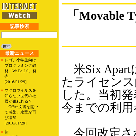
「Movabl
記事検索
最新ニュース
■
レゴ、小学生向け
米Six Apar
プログラミング教
材「WeDo 2.0」発
売
たライセンス
[2016/01/29]
した。当初発
■
マクロウイルスを
知らない世代の社
員が狙われる？
今までの利用
「Office文書を開い
て感染」攻撃が再
び増加
[2016/01/29]
今回改定さ
■
新