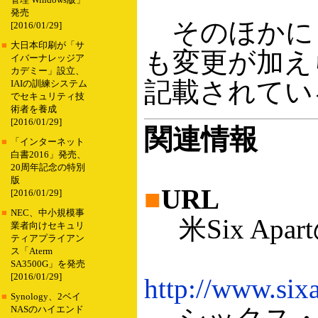
管理 Windows版」
発売
そのほかに
[2016/01/29]
■
大日本印刷が「サ
も変更が加え
イバーナレッジア
カデミー」設立、
記載されてい
IAIの訓練システム
でセキュリティ技
術者を養成
[2016/01/29]
関連情報
■
「インターネット
白書2016」発売、
20周年記念の特別
版
■
URL
[2016/01/29]
■
NEC、中小規模事
米Six Ap
業者向けセキュリ
ティアプライアン
ス「Aterm
SA3500G」を発売
[2016/01/29]
http://www.six
■
Synology、2ベイ
NASのハイエンド