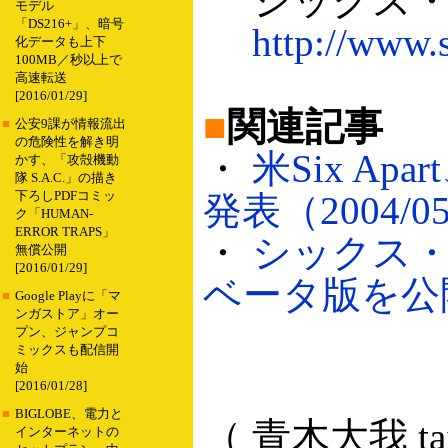
シックス・
モデル
「DS216+」、暗号
http://www.s
化データも上下
100MB／秒以上で
高速転送
[2016/01/29]
■
関連記事
■
公安9課が情報流出
の危険性を解き明
・
米Six Apart
かす、「攻殻機動
隊 S.A.C.」の描き
下ろしPDFコミッ
発表（2004/05
ク「HUMAN-
ERROR TRAPS」
・
シックス・ア
無償公開
[2016/01/29]
ベータ版を公開（
■
Google Playに「マ
ンガストア」オー
プン、ジャンプコ
ミックスも配信開
始
[2016/01/28]
■
BIGLOBE、電力と
（ 青木大我 taig
インターネットの