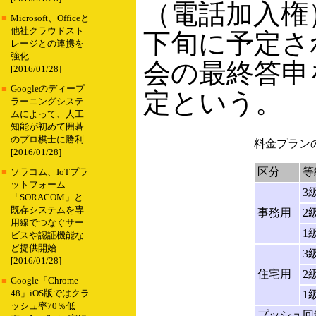
（電話加入権
■
Microsoft、Officeと
他社クラウドスト
下旬に予定さ
レージとの連携を
強化
会の最終答申
[2016/01/28]
■
Googleのディープ
定という。
ラーニングシステ
ムによって、人工
知能が初めて囲碁
のプロ棋士に勝利
料金プラン
[2016/01/28]
区分
等
■
ソラコム、IoTプラ
ットフォーム
3
「SORACOM」と
既存システムを専
事務用
2
用線でつなぐサー
1
ビスや認証機能な
ど提供開始
3
[2016/01/28]
住宅用
2
■
Google「Chrome
48」iOS版ではクラ
1
ッシュ率70％低
プッシュ回