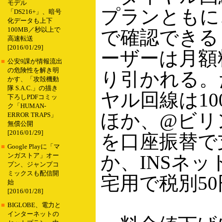
モデル
プランともに
「DS216+」、暗号
化データも上下
100MB／秒以上で
で確認できる
高速転送
[2016/01/29]
ーザーは月額
■
公安9課が情報流出
の危険性を解き明
り引かれる。
かす、「攻殻機動
隊 S.A.C.」の描き
ヤル回線は1
下ろしPDFコミッ
ク「HUMAN-
ほか、@ビリ
ERROR TRAPS」
無償公開
[2016/01/29]
を口座振替で
■
Google Playに「マ
か、INSネッ
ンガストア」オー
プン、ジャンプコ
ミックスも配信開
宅用で税別5
始
[2016/01/28]
■
BIGLOBE、電力と
インターネットの