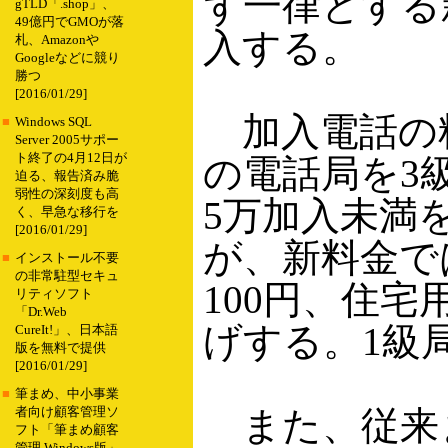
ず一律とする
gTLD「.shop」、
49億円でGMOが落
入する。
札、Amazonや
Googleなどに競り
勝つ
[2016/01/29]
加入電話の料
■
Windows SQL
Server 2005サポー
ト終了の4月12日が
の電話局を3級
迫る、報告済み脆
弱性の深刻度も高
5万加入未満
く、早急な移行を
[2016/01/29]
が、新料金で
■
インストール不要
の非常駐型セキュ
100円、住宅
リティソフト
「Dr.Web
げする。1級
CureIt!」、日本語
版を無料で提供
[2016/01/29]
■
筆まめ、中小事業
また、従来
者向け顧客管理ソ
フト「筆まめ顧客