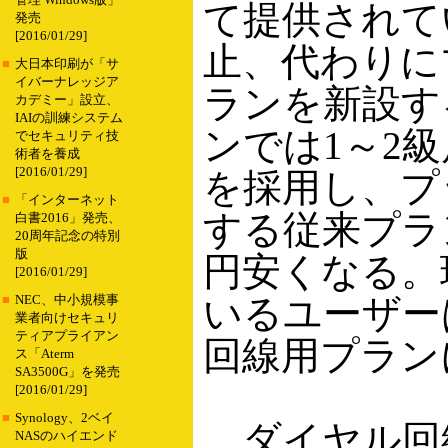
管理 Windows版」
て提供されて
発売
[2016/01/29]
止、代わりに
■
大日本印刷が「サ
イバーナレッジア
ランを新設す
カデミー」設立、
IAIの訓練システム
ンでは1～2
でセキュリティ技
術者を養成
[2016/01/29]
を採用し、プ
■
「インターネット
する従来プラン
白書2016」発売、
20周年記念の特別
版
円安くなる。
[2016/01/29]
いるユーザーは
■
NEC、中小規模事
業者向けセキュリ
ティアプライアン
回線用プラン
ス「Aterm
SA3500G」を発売
[2016/01/29]
■
Synology、2ベイ
ダイヤル回
NASのハイエンド