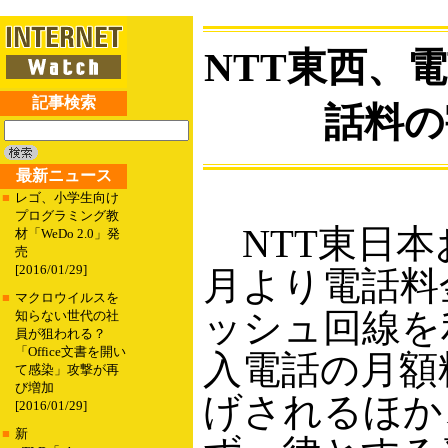
NTT東西、
記事検索
話料の
最新ニュース
■
レゴ、小学生向け
プログラミング教
NTT東日本お
材「WeDo 2.0」発
売
[2016/01/29]
月より電話料
■
マクロウイルスを
ッシュ回線を
知らない世代の社
員が狙われる？
「Office文書を開い
入電話の月額料
て感染」攻撃が再
び増加
げされるほか
[2016/01/29]
■
新