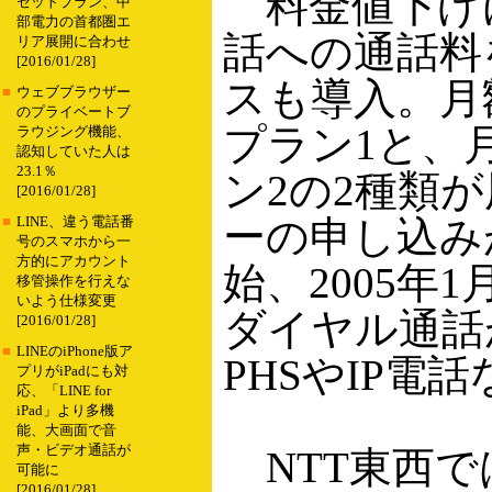
料金値下げ
セットプラン、中
部電力の首都圏エ
話への通話料
リア展開に合わせ
[2016/01/28]
スも導入。月額
■
ウェブブラウザー
のプライベートブ
プラン1と、月額
ラウジング機能、
認知していた人は
23.1％
ン2の2種類
[2016/01/28]
ーの申し込み
■
LINE、違う電話番
号のスマホから一
方的にアカウント
始、2005年
移管操作を行えな
いよう仕様変更
ダイヤル通話
[2016/01/28]
■
LINEのiPhone版ア
PHSやIP電
プリがiPadにも対
応、「LINE for
iPad」より多機
能、大画面で音
声・ビデオ通話が
NTT東西で
可能に
[2016/01/28]