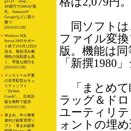
格は2,079円
gTLD「.shop」、
49億円でGMOが落
札、Amazonや
Googleなどに競り
同ソフトは、
勝つ
[2016/01/29]
ファイル変換
■
Windows SQL
Server 2005サポー
ト終了の4月12日が
版。機能は同
迫る、報告済み脆
弱性の深刻度も高
「新撰198
く、早急な移行を
[2016/01/29]
■
インストール不要
の非常駐型セキュ
「まとめて瞬間
リティソフト
「Dr.Web
ラッグ＆ドロ
CureIt!」、日本語
版を無料で提供
[2016/01/29]
ユーティリテ
■
筆まめ、中小事業
ォントの埋め
者向け顧客管理ソ
フト「筆まめ顧客