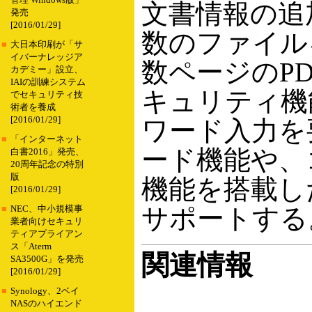
管理 Windows版」
文書情報の追
発売
[2016/01/29]
数のファイル
■
大日本印刷が「サ
イバーナレッジア
数ページのP
カデミー」設立、
IAIの訓練システム
キュリティ機
でセキュリティ技
術者を養成
[2016/01/29]
ワード入力を
■
「インターネット
ード機能や、
白書2016」発売、
20周年記念の特別
版
機能を搭載した
[2016/01/29]
サポートする
■
NEC、中小規模事
業者向けセキュリ
ティアプライアン
ス「Aterm
関連情報
SA3500G」を発売
[2016/01/29]
■
Synology、2ベイ
NASのハイエンド