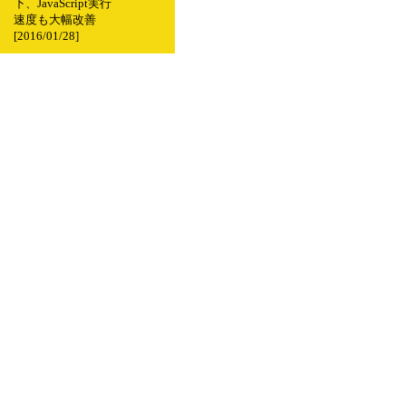
下、JavaScript実行
速度も大幅改善
[2016/01/28]