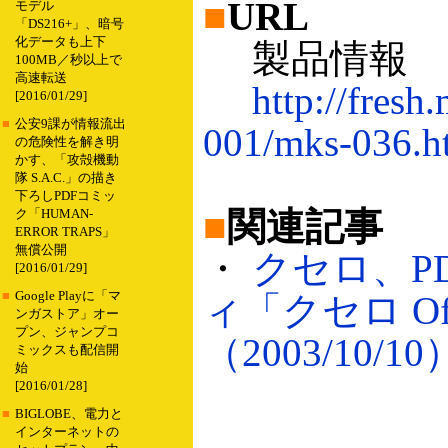
■
URL
モデル
「DS216+」、暗号
化データも上下
製品情報
100MB／秒以上で
高速転送
http://fresh.
[2016/01/29]
■
公安9課が情報流出
001/mks-036.h
の危険性を解き明
かす、「攻殻機動
隊 S.A.C.」の描き
下ろしPDFコミッ
■
関連記事
ク「HUMAN-
ERROR TRAPS」
無償公開
・
クセロ、P
[2016/01/29]
■
Google Playに「マ
ィ「クセロ Offic
ンガストア」オー
プン、ジャンプコ
（2003/10/10
ミックスも配信開
始
[2016/01/28]
■
BIGLOBE、電力と
インターネットの