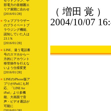
セットプラン、中
部電力の首都圏エ
（ 増田 覚 ）
リア展開に合わせ
[2016/01/28]
2004/10/07 16
■
ウェブブラウザー
のプライベートブ
ラウジング機能、
認知していた人は
23.1％
[2016/01/28]
■
LINE、違う電話番
号のスマホから一
方的にアカウント
移管操作を行えな
いよう仕様変更
[2016/01/28]
■
LINEのiPhone版ア
プリがiPadにも対
応、「LINE for
iPad」より多機
能、大画面で音
声・ビデオ通話が
可能に
[2016/01/28]