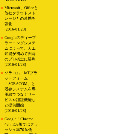
■
Microsoft、Officeと
他社クラウドスト
レージとの連携を
強化
[2016/01/28]
■
Googleのディープ
ラーニングシステ
ムによって、人工
知能が初めて囲碁
のプロ棋士に勝利
[2016/01/28]
■
ソラコム、IoTプラ
ットフォーム
「SORACOM」と
既存システムを専
用線でつなぐサー
ビスや認証機能な
ど提供開始
[2016/01/28]
■
Google「Chrome
48」iOS版ではクラ
ッシュ率70％低