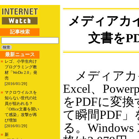
メディアカ
記事検索
文書をP
最新ニュース
■
レゴ、小学生向け
プログラミング教
メディアカイ
材「WeDo 2.0」発
売
[2016/01/29]
Excel、Powe
■
マクロウイルスを
をPDFに変
知らない世代の社
員が狙われる？
「Office文書を開い
て瞬間PDF」
て感染」攻撃が再
び増加
る。Windows
[2016/01/29]
■
新