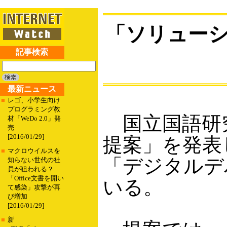
「ソリュー
記事検索
最新ニュース
■
レゴ、小学生向け
プログラミング教
国立国語研究
材「WeDo 2.0」発
売
[2016/01/29]
提案」を発表
■
マクロウイルスを
「デジタルデ
知らない世代の社
員が狙われる？
「Office文書を開い
いる。
て感染」攻撃が再
び増加
[2016/01/29]
■
新