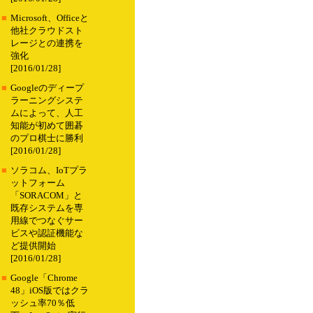
■
Microsoft、Officeと
他社クラウドスト
レージとの連携を
強化
[2016/01/28]
■
Googleのディープ
ラーニングシステ
ムによって、人工
知能が初めて囲碁
のプロ棋士に勝利
[2016/01/28]
■
ソラコム、IoTプラ
ットフォーム
「SORACOM」と
既存システムを専
用線でつなぐサー
ビスや認証機能な
ど提供開始
[2016/01/28]
■
Google「Chrome
48」iOS版ではクラ
ッシュ率70％低