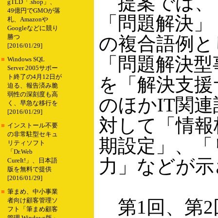
提案では、
gTLD「.shop」、
49億円でGMOが落
「問題解決」
札、Amazonや
Googleなどに競り
の複合語例と
勝つ
[2016/01/29]
「問題解決型
■
Windows SQL
Server 2005サポー
ト終了の4月12日が
を「解決支援
迫る、報告済み脆
弱性の深刻度も高
のほかIT関
く、早急な移行を
[2016/01/29]
対して「情報
■
インストール不要
の非常駐型セキュ
期設定」、「
リティソフト
「Dr.Web
力」などが示
CureIt!」、日本語
版を無料で提供
[2016/01/29]
■
筆まめ、中小事業
第1回、第2
者向け顧客管理ソ
フト「筆まめ顧客