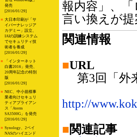
管理 Windows版」
報内容」、「
発売
[2016/01/29]
言い換えが提
■
大日本印刷が「サ
イバーナレッジア
カデミー」設立、
関連情報
IAIの訓練システム
でセキュリティ技
術者を養成
[2016/01/29]
■
URL
■
「インターネット
白書2016」発売、
20周年記念の特別
第3回「外
版
[2016/01/29]
■
NEC、中小規模事
業者向けセキュリ
http://www.kok
ティアプライアン
ス「Aterm
SA3500G」を発売
[2016/01/29]
■
関連記事
■
Synology、2ベイ
NASのハイエンド