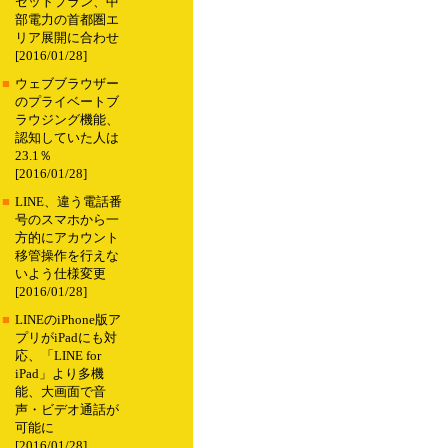
セットプラン、中
部電力の首都圏エ
リア展開に合わせ
[2016/01/28]
■
ウェブブラウザー
のプライベートブ
ラウジング機能、
認知していた人は
23.1％
[2016/01/28]
■
LINE、違う電話番
号のスマホから一
方的にアカウント
移管操作を行えな
いよう仕様変更
[2016/01/28]
■
LINEのiPhone版ア
プリがiPadにも対
応、「LINE for
iPad」より多機
能、大画面で音
声・ビデオ通話が
可能に
[2016/01/28]