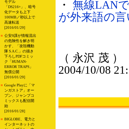
・
無線LAN
モデル
「DS216+」、暗号
化データも上下
が外来語の言い替
100MB／秒以上で
高速転送
[2016/01/29]
■
公安9課が情報流出
の危険性を解き明
かす、「攻殻機動
隊 S.A.C.」の描き
（ 永沢 茂 ）
下ろしPDFコミッ
ク「HUMAN-
2004/10/08 21
ERROR TRAPS」
無償公開
[2016/01/29]
■
Google Playに「マ
ンガストア」オー
プン、ジャンプコ
ミックスも配信開
始
[2016/01/28]
■
BIGLOBE、電力と
インターネットの